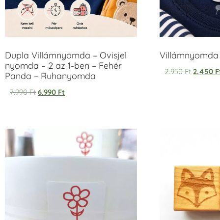
Dupla Villámnyomda – Ovisjel
Villámnyomda u
nyomda – 2 az 1-ben – Fehér
2.950
Ft
2.450
F
Panda – Ruhanyomda
7.990
Ft
6.990
Ft