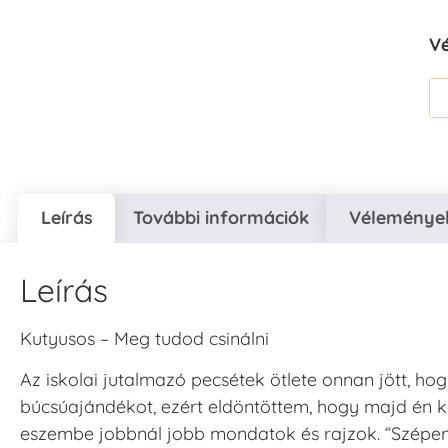
V
Leírás
További információk
Vélemények
Leírás
Kutyusos – Meg tudod csinálni
Az iskolai jutalmazó pecsétek ötlete onnan jött, ho
búcsúajándékot, ezért eldöntöttem, hogy majd én k
eszembe jobbnál jobb mondatok és rajzok. “Szépen do