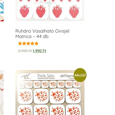
Ruhára Vasalható Ovisjel
Matrica – 44 db
Értékelés:
2.490
Ft
1.990
Ft
5.00
/ 5
Akció!