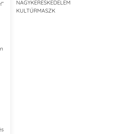
NAGYKERESKEDELEM
!”
KULTÚRMASZK
an
és