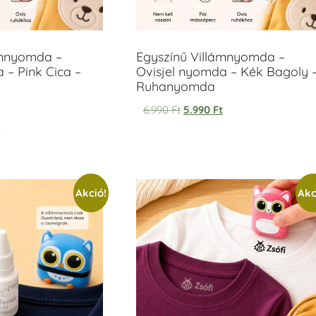
ámnyomda –
Egyszínű Villámnyomda –
 – Pink Cica –
Ovisjel nyomda – Kék Bagoly 
Ruhanyomda
6.990
Ft
5.990
Ft
t
Akció!
Akc