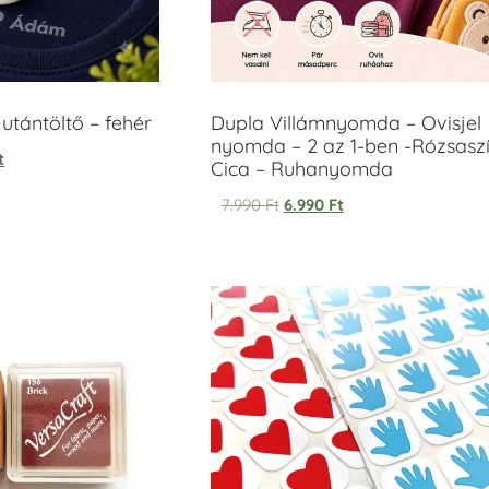
tántöltő – fehér
Dupla Villámnyomda – Ovisjel
nyomda – 2 az 1-ben -Rózsasz
t
Cica – Ruhanyomda
7.990
Ft
6.990
Ft