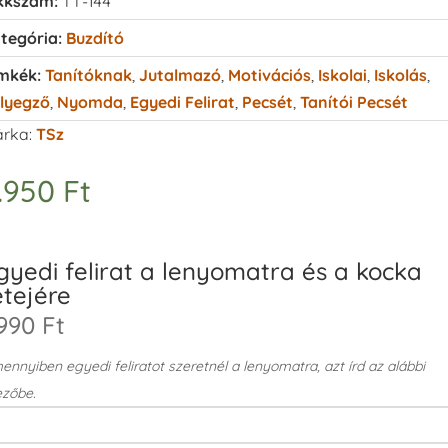
kkszám:
TT-144
tegória:
Buzdító
mkék:
Tanítóknak
,
Jutalmazó
,
Motivációs
,
Iskolai
,
Iskolás
,
lyegző
,
Nyomda
,
Egyedi Felirat
,
Pecsét
,
Tanítói Pecsét
rka:
TSz
.950
Ft
gyedi felirat a lenyomatra és a kocka
etejére
990 Ft
nnyiben egyedi feliratot szeretnél a lenyomatra, azt írd az alábbi
zőbe.