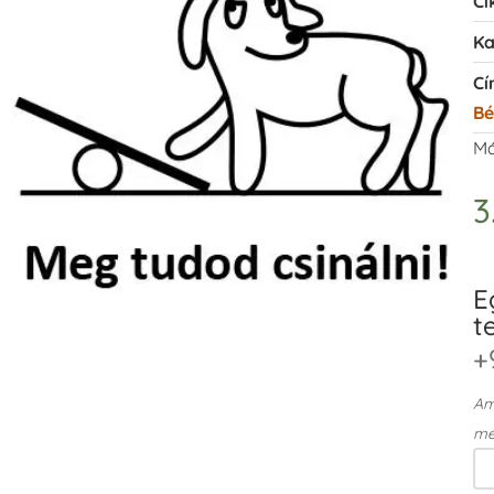
Ci
Ka
Cí
Bé
Má
3
E
t
+
Ame
me