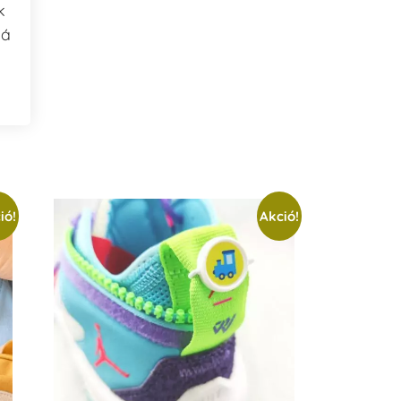
k
bá
ió!
Akció!