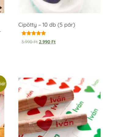
Cipötty – 10 db (5 pár)
–
Értékelés:
3.990
Ft
2.990
Ft
5.00
/ 5
ió!