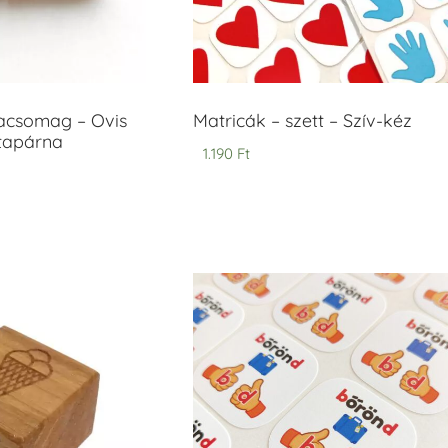
acsomag – Ovis
Matricák – szett – Szív-kéz
ntapárna
1.190
Ft