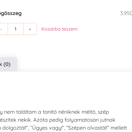
égösszeg
3.950
-
+
Kosárba teszem
 (0)
gy nem találtam a tanító néniknek méltó, szép
észítek nekik. Azóta pedig folyamatosan jutnak
lgoztál!”, “Ügyes vagy!”, “Szépen olvastál!” mellett