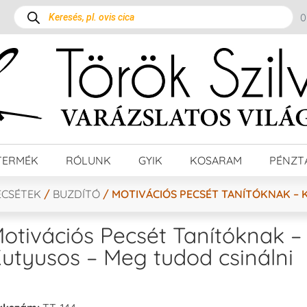
TERMÉK
RÓLUNK
GYIK
KOSARAM
PÉNZT
ECSÉTEK
/
BUZDÍTÓ
/ MOTIVÁCIÓS PECSÉT TANÍTÓKNAK – 
otivációs Pecsét Tanítóknak –
utyusos – Meg tudod csinálni