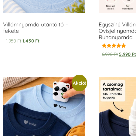
Villámnyomda utántöltő –
Egyszínű Vill
fekete
Ovisjel nyomda
Ruhanyomda
1.950
Ft
1.450
Ft
Értékelés:
6.990
Ft
5.990
F
5.00
/ 5
Akció!