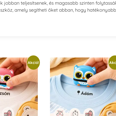
k jobban teljesítsenek, és magasabb szinten folytassá
eszköz, amely segítheti őket abban, hogy hatékonyab
Akció!
Akc