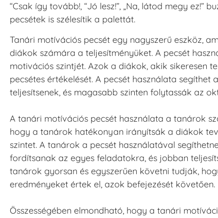
“Csak így tovább!, “Jó lesz!”, „Na, látod megy ez!” 
pecsétek is szélesítik a palettát.
Tanári motívációs pecsét egy nagyszerű eszköz, am
diákok számára a teljesítményüket. A pecsét haszná
motivációs szintjét. Azok a diákok, akik sikeresen t
pecsétes értékelését. A pecsét használata segíthe
teljesítsenek, és magasabb szinten folytassák az okt
A tanári motívációs pecsét használata a tanárok sz
hogy a tanárok hatékonyan irányítsák a diákok te
szintet. A tanárok a pecsét használatával segíthe
fordítsanak az egyes feladatokra, és jobban teljesí
tanárok gyorsan és egyszerűen követni tudják, hogy 
eredményeket értek el, azok befejezését követően.
Összességében elmondható, hogy a tanári motíváci