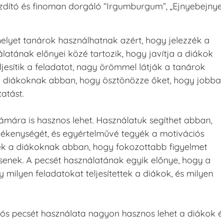
buzdító és finoman dorgáló “Irgumburgum”, „Ejnyebejnye
elyet tanárok használhatnak azért, hogy jelezzék a
latának előnyei közé tartozik, hogy javítja a diákok
eljesítik a feladatot, nagy örömmel látják a tanárok
t a diákoknak abban, hogy ösztönözze őket, hogy jobb
atást.
ámára is hasznos lehet. Használatuk segíthet abban,
vékenységét, és egyértelművé tegyék a motivációs
tnek a diákoknak abban, hogy fokozottabb figyelmet
tsenek. A pecsét használatának egyik előnye, hogy a
milyen feladatokat teljesítettek a diákok, és milyen
ós pecsét használata nagyon hasznos lehet a diákok 