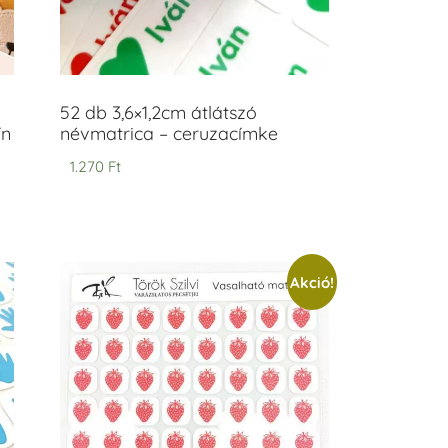
52 db 3,6×1,2cm átlátszó
ín
névmatrica – ceruzacímke
1.270
Ft
Akció!