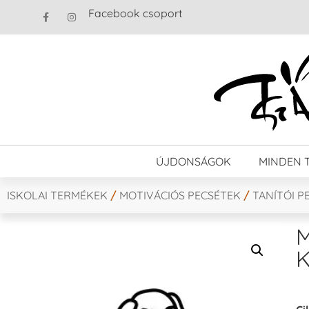
Facebook csoport
ÚJDONSÁGOK
MINDEN 
ISKOLAI TERMÉKEK
/
MOTIVÁCIÓS PECSÉTEK
/
TANÍTÓI P
M
K