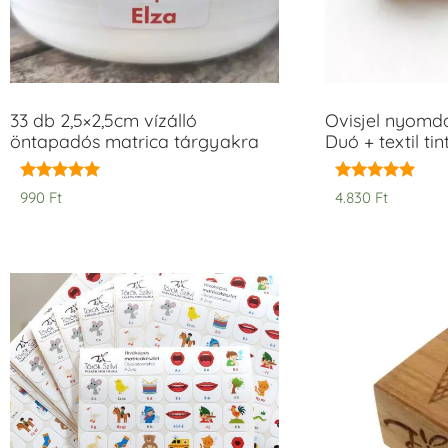
33 db 2,5×2,5cm vízálló
Ovisjel nyomd
öntapadós matrica tárgyakra
Duó + textil ti
Értékelés:
Értékelés:
990
Ft
4.830
Ft
5.00
5.00
/ 5
/ 5