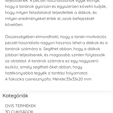
teljesítsenek. A pecsét használatának egyik előnye,
hogy a tanárok gyorsan és egyszerűen követni tudják,
hogy milyen feladatokat teljesítettek a diákok, és
milyen eredményeket értek el, azok befejezését
követően.
Összességében elmondható, hogy a tanári motívációs
pecsét használata nagyon hasznos lehet a diákok és a
tanárok számára is. Segíthet abban, hogy a diákok
jobban teljesítsenek, és magasabb szinten folytassák
az oktatást. A tanárok számára ez egy nagyszerű
eszköz, amely segítheti őket abban, hogy
hatékonyabbá tegyék a tanítási folyamatot.
A fakocka cseresznyafa. Mérete:33x33x20 mm
Kategóriák
OVIS TERMÉKEK
3D CUKISÁGOK