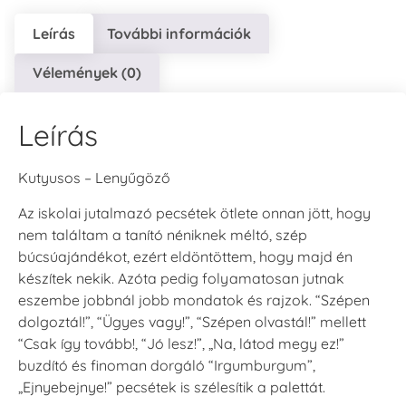
Leírás
További információk
Vélemények (0)
Leírás
Kutyusos – Lenyűgöző
Az iskolai jutalmazó pecsétek ötlete onnan jött, hogy
nem találtam a tanító néniknek méltó, szép
búcsúajándékot, ezért eldöntöttem, hogy majd én
készítek nekik. Azóta pedig folyamatosan jutnak
eszembe jobbnál jobb mondatok és rajzok. “Szépen
dolgoztál!”, “Ügyes vagy!”, “Szépen olvastál!” mellett
“Csak így tovább!, “Jó lesz!”, „Na, látod megy ez!”
buzdító és finoman dorgáló “Irgumburgum”,
„Ejnyebejnye!” pecsétek is szélesítik a palettát.