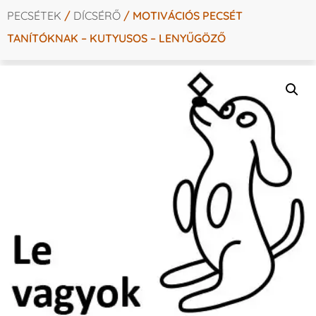
PECSÉTEK
/
DÍCSÉRŐ
/ MOTIVÁCIÓS PECSÉT
TANÍTÓKNAK – KUTYUSOS – LENYŰGÖZŐ