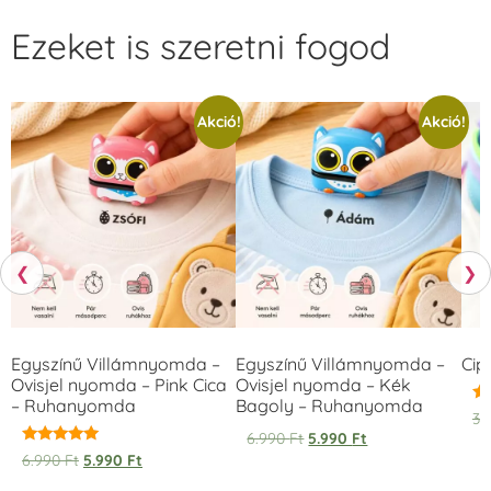
Ezeket is szeretni fogod
Akció!
Akció!
❮
❯
Egyszínű Villámnyomda –
Egyszínű Villámnyomda –
Cip
Ovisjel nyomda – Pink Cica
Ovisjel nyomda – Kék
– Ruhanyomda
Bagoly – Ruhanyomda
Ér
3.
5.
6.990
Ft
5.990
Ft
/ 
Értékelés:
6.990
Ft
5.990
Ft
5.00
/ 5