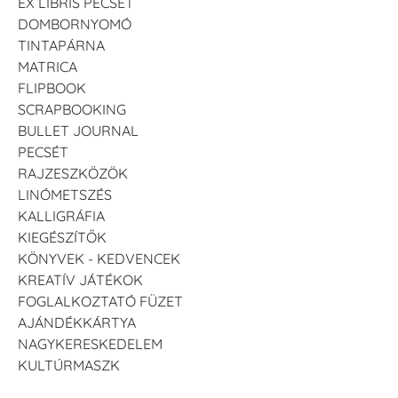
EX LIBRIS PECSÉT
DOMBORNYOMÓ
TINTAPÁRNA
MATRICA
FLIPBOOK
SCRAPBOOKING
BULLET JOURNAL
PECSÉT
RAJZESZKÖZÖK
LINÓMETSZÉS
KALLIGRÁFIA
KIEGÉSZÍTŐK
KÖNYVEK - KEDVENCEK
KREATÍV JÁTÉKOK
FOGLALKOZTATÓ FÜZET
AJÁNDÉKKÁRTYA
NAGYKERESKEDELEM
KULTÚRMASZK