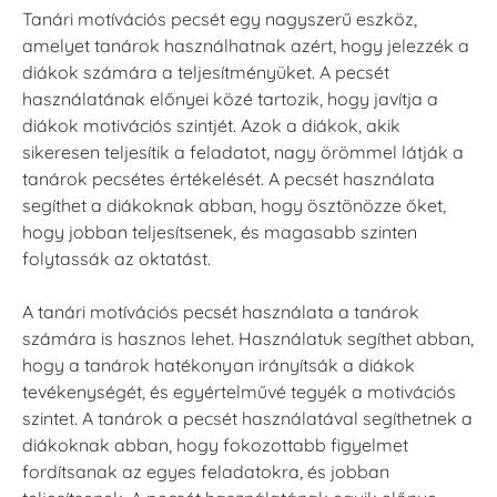
Tanári motívációs pecsét egy nagyszerű eszköz,
amelyet tanárok használhatnak azért, hogy jelezzék a
diákok számára a teljesítményüket. A pecsét
használatának előnyei közé tartozik, hogy javítja a
diákok motivációs szintjét. Azok a diákok, akik
sikeresen teljesítik a feladatot, nagy örömmel látják a
tanárok pecsétes értékelését. A pecsét használata
segíthet a diákoknak abban, hogy ösztönözze őket,
hogy jobban teljesítsenek, és magasabb szinten
folytassák az oktatást.
A tanári motívációs pecsét használata a tanárok
számára is hasznos lehet. Használatuk segíthet abban,
hogy a tanárok hatékonyan irányítsák a diákok
tevékenységét, és egyértelművé tegyék a motivációs
szintet. A tanárok a pecsét használatával segíthetnek a
diákoknak abban, hogy fokozottabb figyelmet
fordítsanak az egyes feladatokra, és jobban