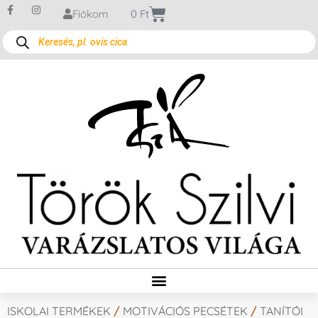
Fiókom
0
Ft
ISKOLAI TERMÉKEK
/
MOTIVÁCIÓS PECSÉTEK
/
TANÍTÓI