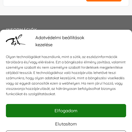
INFORMÁCIÓK
Adatvédelmi beállítások
Általános szerződési feltételek
kezelése
Adatkezelési tájékoztató
Impresszum
Olyan technológiákat használunk, mint a sütik, az eszközinformációk
tárolására és/vagy elérésére. Ezt a böngészési élmény javítása, valamint
személyre szabott és nem személyre szabott hirdetések megjelenítése
céljából tesszük. E technológiákhoz való hozzájárulás lehetővé teszi
KAPCSOLAT
számunkra, hogy olyan adatokat kezeljünk, mint a böngészési viselkedés
vagy az egyedi azonosítók ezen a webhelyen. Ha nem járul hozzá, vagy
visszavonja hozzájárulását, az hátrányosan befolyásolhat bizonyos
E-mail:
shop@torokszilvi.com
funkciókat és szolgáltatásokat.
Telefon: +36 30 6767872
Elfogadom
KÖZÖSSÉGI
Elutasítom