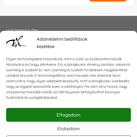
INFORMÁCIÓK
Adatvédelmi beállítások
Általános szerződési feltételek
kezelése
Adatkezelési tájékoztató
Impresszum
Olyan technológiákat használunk, mint a sütik, az eszközinformációk
tárolására és/vagy elérésére. Ezt a böngészési élmény javítása, valamint
személyre szabott és nem személyre szabott hirdetések megjelenítése
céljából tesszük. E technológiákhoz való hozzájárulás lehetővé teszi
KAPCSOLAT
számunkra, hogy olyan adatokat kezeljünk, mint a böngészési viselkedés
vagy az egyedi azonosítók ezen a webhelyen. Ha nem járul hozzá, vagy
visszavonja hozzájárulását, az hátrányosan befolyásolhat bizonyos
E-mail:
shop@torokszilvi.com
funkciókat és szolgáltatásokat.
Telefon: +36 30 6767872
Elfogadom
KÖZÖSSÉGI
Elutasítom