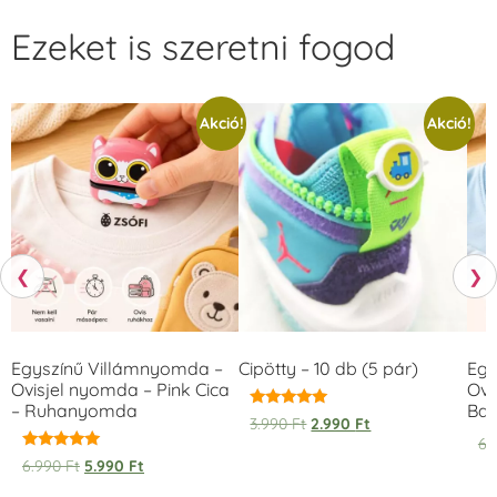
Ezeket is szeretni fogod
Akció!
Akció!
❮
❯
Egyszínű Villámnyomda –
Cipötty – 10 db (5 pár)
Egy
Ovisjel nyomda – Pink Cica
Ovi
– Ruhanyomda
Bag
Értékelés:
3.990
Ft
2.990
Ft
5.00
6.
/ 5
Értékelés:
6.990
Ft
5.990
Ft
5.00
/ 5