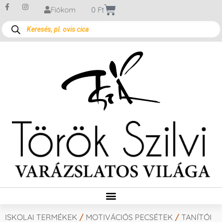
Fiókom
0
Ft
ISKOLAI TERMÉKEK
/
MOTIVÁCIÓS PECSÉTEK
/
TANÍTÓI