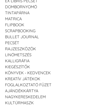
EX LIBRIS PECSÉT
DOMBORNYOMÓ
TINTAPÁRNA
MATRICA
FLIPBOOK
SCRAPBOOKING
BULLET JOURNAL
PECSÉT
RAJZESZKÖZÖK
LINÓMETSZÉS
KALLIGRÁFIA
KIEGÉSZÍTŐK
KÖNYVEK - KEDVENCEK
KREATÍV JÁTÉKOK
FOGLALKOZTATÓ FÜZET
AJÁNDÉKKÁRTYA
NAGYKERESKEDELEM
KULTÚRMASZK