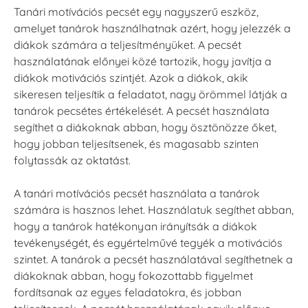
Tanári motívációs pecsét egy nagyszerű eszköz,
amelyet tanárok használhatnak azért, hogy jelezzék a
diákok számára a teljesítményüket. A pecsét
használatának előnyei közé tartozik, hogy javítja a
diákok motivációs szintjét. Azok a diákok, akik
sikeresen teljesítik a feladatot, nagy örömmel látják a
tanárok pecsétes értékelését. A pecsét használata
segíthet a diákoknak abban, hogy ösztönözze őket,
hogy jobban teljesítsenek, és magasabb szinten
folytassák az oktatást.
A tanári motívációs pecsét használata a tanárok
számára is hasznos lehet. Használatuk segíthet abban,
hogy a tanárok hatékonyan irányítsák a diákok
tevékenységét, és egyértelművé tegyék a motivációs
szintet. A tanárok a pecsét használatával segíthetnek a
diákoknak abban, hogy fokozottabb figyelmet
fordítsanak az egyes feladatokra, és jobban