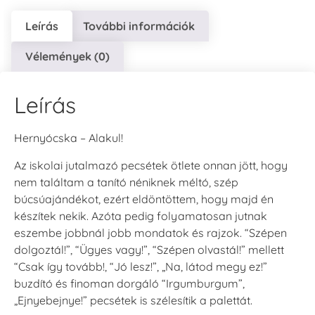
Leírás
További információk
Vélemények (0)
Leírás
Hernyócska – Alakul!
Az iskolai jutalmazó pecsétek ötlete onnan jött, hogy
nem találtam a tanító néniknek méltó, szép
búcsúajándékot, ezért eldöntöttem, hogy majd én
készítek nekik. Azóta pedig folyamatosan jutnak
eszembe jobbnál jobb mondatok és rajzok. “Szépen
dolgoztál!”, “Ügyes vagy!”, “Szépen olvastál!” mellett
“Csak így tovább!, “Jó lesz!”, „Na, látod megy ez!”
buzdító és finoman dorgáló “Irgumburgum”,
„Ejnyebejnye!” pecsétek is szélesítik a palettát.