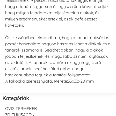
teljesítsenek. A pecsét használatának egyik előnye,
hogy a tanárok gyorsan és egyszerűen követni tudják,
hogy milyen feladatokat teljesítettek a diákok, és
milyen eredményeket értek el, azok befejezését
követően.
Összességében elmondható, hogy a tanári motívációs
pecsét használata nagyon hasznos lehet a diákok és a
tanárok számára is. Segíthet abban, hogy a diákok
jobban teljesítsenek, és magasabb szinten folytassák
az oktatást. A tanárok számára ez egy nagyszerű
eszköz, amely segítheti őket abban, hogy
hatékonyabbá tegyék a tanítási folyamatot.
A fakocka cseresznyafa. Mérete:33x33x20 mm
Kategóriák
OVIS TERMÉKEK
3D CUKISÁGOK