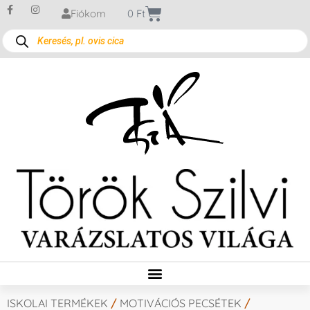
Fiókom
0
Ft
ISKOLAI TERMÉKEK
/
MOTIVÁCIÓS PECSÉTEK
/