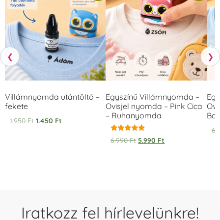
❮
❯
Villámnyomda utántöltő –
Egyszínű Villámnyomda –
Egy
fekete
Ovisjel nyomda – Pink Cica
Ovi
– Ruhanyomda
Bag
1.950
Ft
1.450
Ft
6.
Értékelés:
6.990
Ft
5.990
Ft
5.00
/ 5
Iratkozz fel hírlevelünkre!