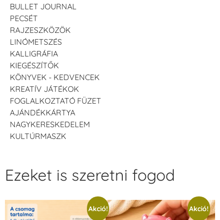
BULLET JOURNAL
PECSÉT
RAJZESZKÖZÖK
LINÓMETSZÉS
KALLIGRÁFIA
KIEGÉSZÍTŐK
KÖNYVEK - KEDVENCEK
KREATÍV JÁTÉKOK
FOGLALKOZTATÓ FÜZET
AJÁNDÉKKÁRTYA
NAGYKERESKEDELEM
KULTÚRMASZK
Ezeket is szeretni fogod
Akció!
Akció!