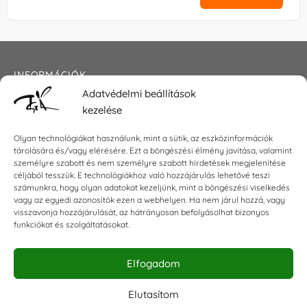
INFORMÁCIÓK
Adatvédelmi beállítások
Általános szerződési feltételek
kezelése
Adatkezelési tájékoztató
Impresszum
Olyan technológiákat használunk, mint a sütik, az eszközinformációk
tárolására és/vagy elérésére. Ezt a böngészési élmény javítása, valamint
személyre szabott és nem személyre szabott hirdetések megjelenítése
céljából tesszük. E technológiákhoz való hozzájárulás lehetővé teszi
KAPCSOLAT
számunkra, hogy olyan adatokat kezeljünk, mint a böngészési viselkedés
vagy az egyedi azonosítók ezen a webhelyen. Ha nem járul hozzá, vagy
visszavonja hozzájárulását, az hátrányosan befolyásolhat bizonyos
E-mail:
shop@torokszilvi.com
funkciókat és szolgáltatásokat.
Telefon: +36 30 6767872
Elfogadom
KÖZÖSSÉGI
Elutasítom