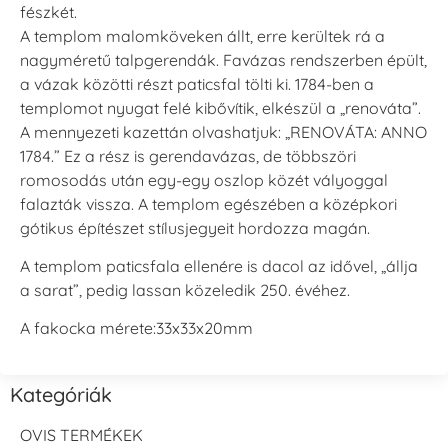
fészkét.
A templom malomköveken állt, erre kerültek rá a
nagyméretű talpgerendák. Favázas rendszerben épült,
a vázak közötti részt paticsfal tölti ki. 1784-ben a
templomot nyugat felé kibővítik, elkészül a „renováta”.
A mennyezeti kazettán olvashatjuk: „RENOVÁTA: ANNO
1784.” Ez a rész is gerendavázas, de többszöri
romosodás után egy-egy oszlop közét vályoggal
falazták vissza. A templom egészében a középkori
gótikus építészet stílusjegyeit hordozza magán.
A templom paticsfala ellenére is dacol az idővel, „állja
a sarat”, pedig lassan közeledik 250. évéhez.
A fakocka mérete:33x33x20mm
Kategóriák
OVIS TERMÉKEK