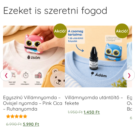
Ezeket is szeretni fogod
Akció!
Akció!
❮
❯
Egyszínű Villámnyomda –
Villámnyomda utántöltő –
Egy
Ovisjel nyomda – Pink Cica
fekete
Ovi
– Ruhanyomda
Bag
1.950
Ft
1.450
Ft
6.
Értékelés:
6.990
Ft
5.990
Ft
5.00
/ 5