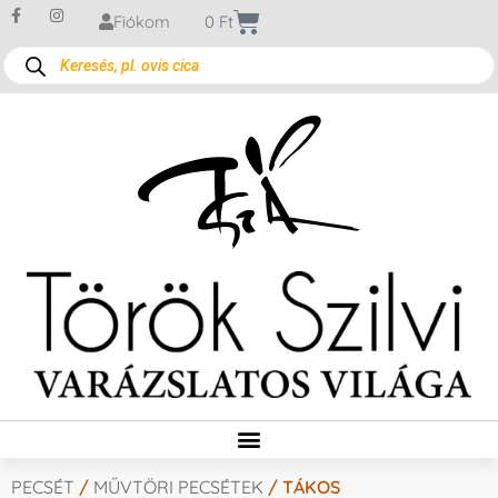
Fiókom
0
Ft
PECSÉT
/
MŰVTÖRI PECSÉTEK
/ TÁKOS