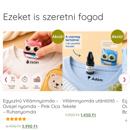
Ezeket is szeretni fogod
Akció!
Akció!
❮
❯
Egyszínű Villámnyomda –
Villámnyomda utántöltő –
Egy
Ovisjel nyomda – Pink Cica
fekete
Ovi
– Ruhanyomda
Bag
1.950
Ft
1.450
Ft
6.
Értékelés:
6.990
Ft
5.990
Ft
5.00