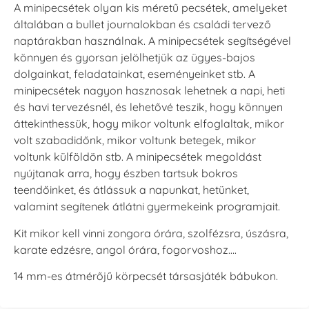
A minipecsétek olyan kis méretű pecsétek, amelyeket
általában a bullet journalokban és családi tervező
naptárakban használnak. A minipecsétek segítségével
könnyen és gyorsan jelölhetjük az ügyes-bajos
dolgainkat, feladatainkat, eseményeinket stb. A
minipecsétek nagyon hasznosak lehetnek a napi, heti
és havi tervezésnél, és lehetővé teszik, hogy könnyen
áttekinthessük, hogy mikor voltunk elfoglaltak, mikor
volt szabadidőnk, mikor voltunk betegek, mikor
voltunk külföldön stb. A minipecsétek megoldást
nyújtanak arra, hogy észben tartsuk bokros
teendőinket, és átlássuk a napunkat, hetünket,
valamint segítenek átlátni gyermekeink programjait.
Kit mikor kell vinni zongora órára, szolfézsra, úszásra,
karate edzésre, angol órára, fogorvoshoz….
14 mm-es átmérőjű körpecsét társasjáték bábukon.