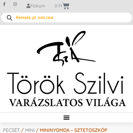
Fiókom
0
Ft
PECSÉT
/
MINI
/ MININYOMDA – SZTETOSZKÓP