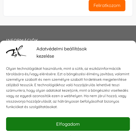
Feliratkozom
INFORMÁCIÓK
Adatvédelmi beállítások
Általános szerződési feltételek
kezelése
Adatkezelési tájékoztató
Impresszum
Olyan technológiákat használunk, mint a sütik, az eszközinformációk
tárolására és/vagy elérésére. Ezt a böngészési élmény javítása, valamint
személyre szabott és nem személyre szabott hirdetések megjelenítése
céljából tesszük. E technológiákhoz való hozzájárulás lehetővé teszi
KAPCSOLAT
számunkra, hogy olyan adatokat kezeljünk, mint a böngészési viselkedés
vagy az egyedi azonosítók ezen a webhelyen. Ha nem járul hozzá, vagy
visszavonja hozzájárulását, az hátrányosan befolyásolhat bizonyos
E-mail:
shop@torokszilvi.com
funkciókat és szolgáltatásokat.
Telefon: +36 30 6767872
Elfogadom
KÖZÖSSÉGI