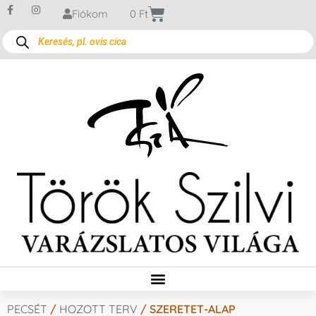
Fiókom
0
Ft
PECSÉT
/
HOZOTT TERV
/ SZERETET-ALAP