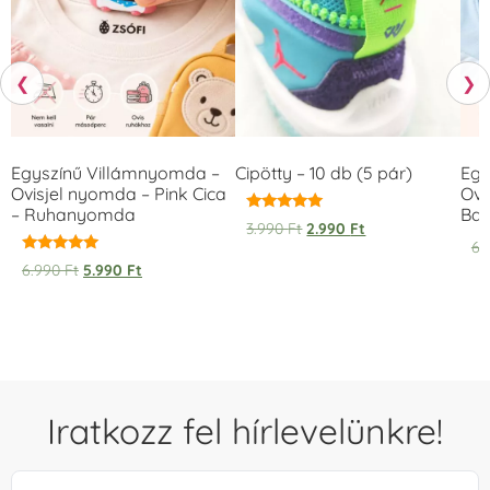
❮
❯
Egyszínű Villámnyomda –
Cipötty – 10 db (5 pár)
Egy
Ovisjel nyomda – Pink Cica
Ovi
– Ruhanyomda
Bag
Értékelés:
3.990
Ft
2.990
Ft
5.00
6.
/ 5
Értékelés:
6.990
Ft
5.990
Ft
5.00
/ 5
Iratkozz fel hírlevelünkre!