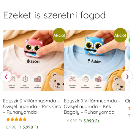
Ezeket is szeretni fogod
Akció!
Akció!
❮
❯
Egyszínű Villámnyomda –
Egyszínű Villámnyomda –
Cip
Ovisjel nyomda – Pink Cica
Ovisjel nyomda – Kék
– Ruhanyomda
Bagoly – Ruhanyomda
Ér
3.
5.
6.990
Ft
5.990
Ft
/ 
Értékelés:
6.990
Ft
5.990
Ft
5.00
/ 5