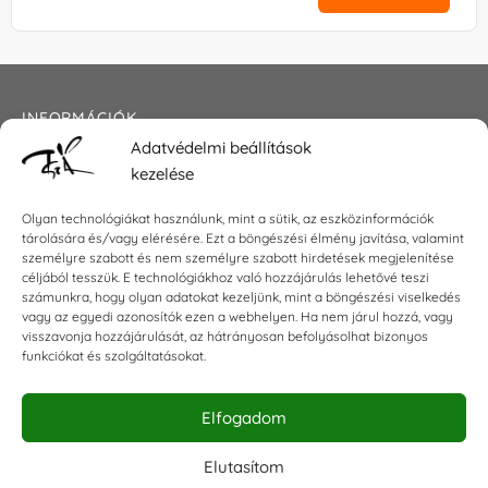
INFORMÁCIÓK
Adatvédelmi beállítások
Általános szerződési feltételek
kezelése
Adatkezelési tájékoztató
Impresszum
Olyan technológiákat használunk, mint a sütik, az eszközinformációk
tárolására és/vagy elérésére. Ezt a böngészési élmény javítása, valamint
személyre szabott és nem személyre szabott hirdetések megjelenítése
céljából tesszük. E technológiákhoz való hozzájárulás lehetővé teszi
KAPCSOLAT
számunkra, hogy olyan adatokat kezeljünk, mint a böngészési viselkedés
vagy az egyedi azonosítók ezen a webhelyen. Ha nem járul hozzá, vagy
visszavonja hozzájárulását, az hátrányosan befolyásolhat bizonyos
E-mail:
shop@torokszilvi.com
funkciókat és szolgáltatásokat.
Telefon: +36 30 6767872
Elfogadom
KÖZÖSSÉGI
Elutasítom