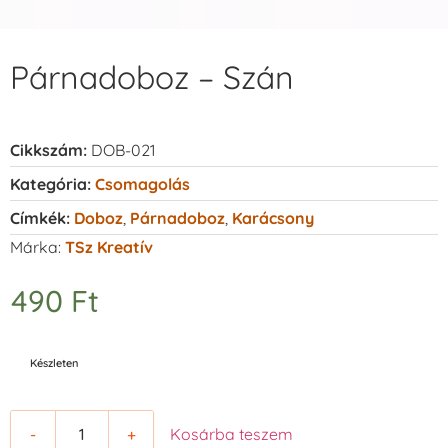
Párnadoboz – Szán
Cikkszám:
DOB-021
Kategória:
Csomagolás
Címkék:
Doboz
,
Párnadoboz
,
Karácsony
Márka:
TSz Kreatív
490
Ft
Készleten
-
+
Kosárba teszem