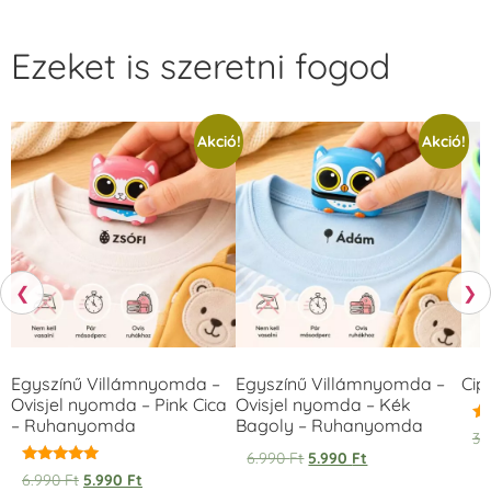
Ezeket is szeretni fogod
Akció!
Akció!
❮
❯
Egyszínű Villámnyomda –
Egyszínű Villámnyomda –
Cip
Ovisjel nyomda – Pink Cica
Ovisjel nyomda – Kék
– Ruhanyomda
Bagoly – Ruhanyomda
Ér
3.
5.
6.990
Ft
5.990
Ft
/ 
Értékelés:
6.990
Ft
5.990
Ft
5.00