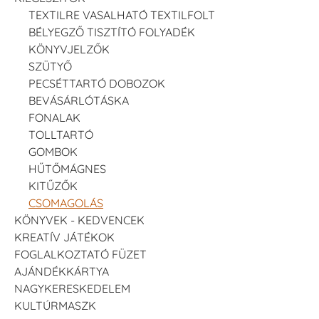
TEXTILRE VASALHATÓ TEXTILFOLT
BÉLYEGZŐ TISZTÍTÓ FOLYADÉK
KÖNYVJELZŐK
SZÜTYŐ
PECSÉTTARTÓ DOBOZOK
BEVÁSÁRLÓTÁSKA
FONALAK
TOLLTARTÓ
GOMBOK
HŰTŐMÁGNES
KITŰZŐK
CSOMAGOLÁS
KÖNYVEK - KEDVENCEK
KREATÍV JÁTÉKOK
FOGLALKOZTATÓ FÜZET
AJÁNDÉKKÁRTYA
NAGYKERESKEDELEM
KULTÚRMASZK