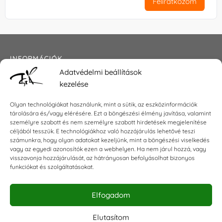
Feliratkozom
INFORMÁCIÓK
Adatvédelmi beállítások
Általános szerződési feltételek
kezelése
Adatkezelési tájékoztató
Impresszum
Olyan technológiákat használunk, mint a sütik, az eszközinformációk
tárolására és/vagy elérésére. Ezt a böngészési élmény javítása, valamint
személyre szabott és nem személyre szabott hirdetések megjelenítése
céljából tesszük. E technológiákhoz való hozzájárulás lehetővé teszi
KAPCSOLAT
számunkra, hogy olyan adatokat kezeljünk, mint a böngészési viselkedés
vagy az egyedi azonosítók ezen a webhelyen. Ha nem járul hozzá, vagy
visszavonja hozzájárulását, az hátrányosan befolyásolhat bizonyos
E-mail:
shop@torokszilvi.com
funkciókat és szolgáltatásokat.
Telefon: +36 30 6767872
Elfogadom
KÖZÖSSÉGI
Elutasítom