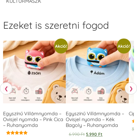
KULTÚRMASZK
Ezeket is szeretni fogod
Akció!
Akció!
❮
❯
Egyszínű Villámnyomda –
Egyszínű Villámnyomda –
Cip
Ovisjel nyomda – Pink Cica
Ovisjel nyomda – Kék
– Ruhanyomda
Bagoly – Ruhanyomda
Ér
3.
5.
6.990
Ft
5.990
Ft
/ 