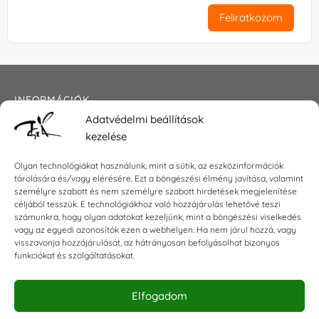
Feliratkozom
INFORMÁCIÓK
Adatvédelmi beállítások
Általános szerződési feltételek
kezelése
Adatkezelési tájékoztató
Impresszum
Olyan technológiákat használunk, mint a sütik, az eszközinformációk
tárolására és/vagy elérésére. Ezt a böngészési élmény javítása, valamint
személyre szabott és nem személyre szabott hirdetések megjelenítése
céljából tesszük. E technológiákhoz való hozzájárulás lehetővé teszi
KAPCSOLAT
számunkra, hogy olyan adatokat kezeljünk, mint a böngészési viselkedés
vagy az egyedi azonosítók ezen a webhelyen. Ha nem járul hozzá, vagy
visszavonja hozzájárulását, az hátrányosan befolyásolhat bizonyos
E-mail:
shop@torokszilvi.com
funkciókat és szolgáltatásokat.
Telefon: +36 30 6767872
Elfogadom
KÖZÖSSÉGI