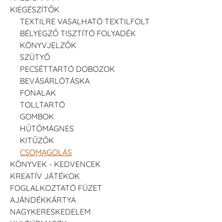
KIEGÉSZÍTŐK
TEXTILRE VASALHATÓ TEXTILFOLT
BÉLYEGZŐ TISZTÍTÓ FOLYADÉK
KÖNYVJELZŐK
SZÜTYŐ
PECSÉTTARTÓ DOBOZOK
BEVÁSÁRLÓTÁSKA
FONALAK
TOLLTARTÓ
GOMBOK
HŰTŐMÁGNES
KITŰZŐK
CSOMAGOLÁS
KÖNYVEK - KEDVENCEK
KREATÍV JÁTÉKOK
FOGLALKOZTATÓ FÜZET
AJÁNDÉKKÁRTYA
NAGYKERESKEDELEM