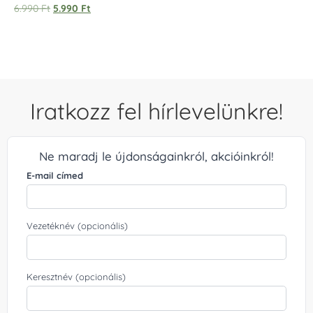
Értékelés:
6.990
Ft
5.990
Ft
5.00
/ 5
Iratkozz fel hírlevelünkre!
Ne maradj le újdonságainkról, akcióinkról!
E-mail címed
Vezetéknév (opcionális)
Keresztnév (opcionális)