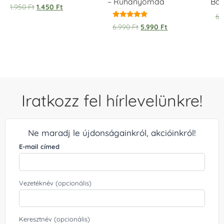
– Ruhanyomda
Bag
1.950
Ft
1.450
Ft
6.
Értékelés:
6.990
Ft
5.990
Ft
5.00
/ 5
Iratkozz fel hírlevelünkre!
Ne maradj le újdonságainkról, akcióinkról!
E-mail címed
Vezetéknév (opcionális)
Keresztnév (opcionális)