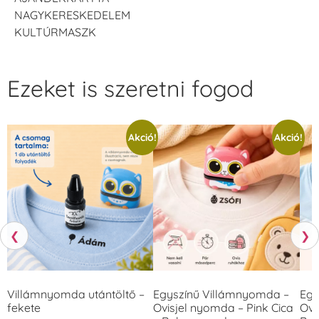
NAGYKERESKEDELEM
KULTÚRMASZK
Ezeket is szeretni fogod
Akció!
Akció!
❮
❯
Villámnyomda utántöltő –
Egyszínű Villámnyomda –
Egy
fekete
Ovisjel nyomda – Pink Cica
Ovi