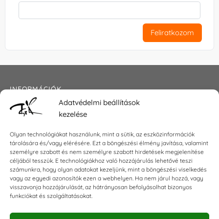
Feliratkozom
INFORMÁCIÓK
Adatvédelmi beállítások
Általános szerződési feltételek
kezelése
Adatkezelési tájékoztató
Impresszum
Olyan technológiákat használunk, mint a sütik, az eszközinformációk
tárolására és/vagy elérésére. Ezt a böngészési élmény javítása, valamint
személyre szabott és nem személyre szabott hirdetések megjelenítése
céljából tesszük. E technológiákhoz való hozzájárulás lehetővé teszi
KAPCSOLAT
számunkra, hogy olyan adatokat kezeljünk, mint a böngészési viselkedés
vagy az egyedi azonosítók ezen a webhelyen. Ha nem járul hozzá, vagy
visszavonja hozzájárulását, az hátrányosan befolyásolhat bizonyos
E-mail:
shop@torokszilvi.com
funkciókat és szolgáltatásokat.
Telefon: +36 30 6767872