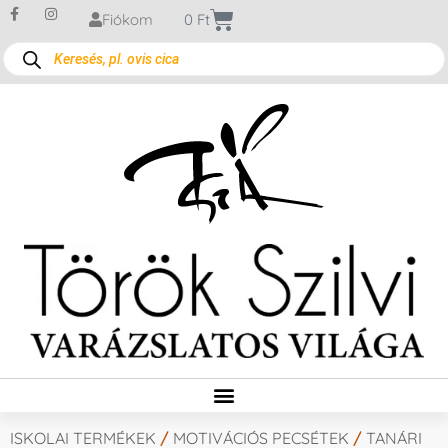
Fiókom
0
Ft
ISKOLAI TERMÉKEK
/
MOTIVÁCIÓS PECSÉTEK
/
TANÁRI