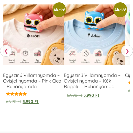
Akció!
Akció!
❮
❯
Egyszínű Villámnyomda –
Egyszínű Villámnyomda –
Cip
Ovisjel nyomda – Pink Cica
Ovisjel nyomda – Kék
– Ruhanyomda
Bagoly – Ruhanyomda
Ér
3.
5.
6.990
Ft
5.990
Ft
/ 
Értékelés:
6.990
Ft
5.990
Ft
5.00
/ 5