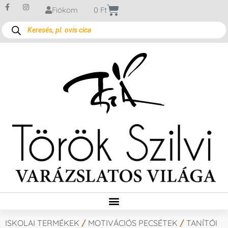
Fiókom
0
Ft
ISKOLAI TERMÉKEK
/
MOTIVÁCIÓS PECSÉTEK
/
TANÍTÓI