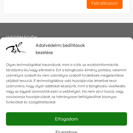
Feliratkozom
INFORMÁCIÓK
Adatvédelmi beállítások
Általános szerződési feltételek
kezelése
Adatkezelési tájékoztató
Impresszum
Olyan technológiákat használunk, mint a sütik, az eszközinformációk
tárolására és/vagy elérésére. Ezt a böngészési élmény javítása, valamint
személyre szabott és nem személyre szabott hirdetések megjelenítése
céljából tesszük. E technológiákhoz való hozzájárulás lehetővé teszi
KAPCSOLAT
számunkra, hogy olyan adatokat kezeljünk, mint a böngészési viselkedés
vagy az egyedi azonosítók ezen a webhelyen. Ha nem járul hozzá, vagy
visszavonja hozzájárulását, az hátrányosan befolyásolhat bizonyos
E-mail:
shop@torokszilvi.com
funkciókat és szolgáltatásokat.
Telefon: +36 30 6767872
Elfogadom
KÖZÖSSÉGI
Elutasítom