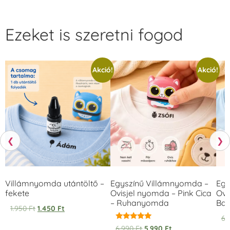
Ezeket is szeretni fogod
Akció!
Akció!
❮
❯
Villámnyomda utántöltő –
Egyszínű Villámnyomda –
Egy
fekete
Ovisjel nyomda – Pink Cica
Ovi
– Ruhanyomda
Bag
1.950
Ft
1.450
Ft
6.
Értékelés:
6.990
Ft
5.990
Ft