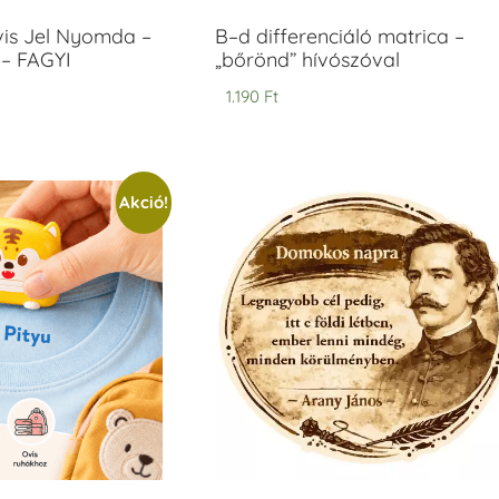
vis Jel Nyomda –
B–d differenciáló matrica –
– FAGYI
„bőrönd” hívószóval
1.190
Ft
Akció!