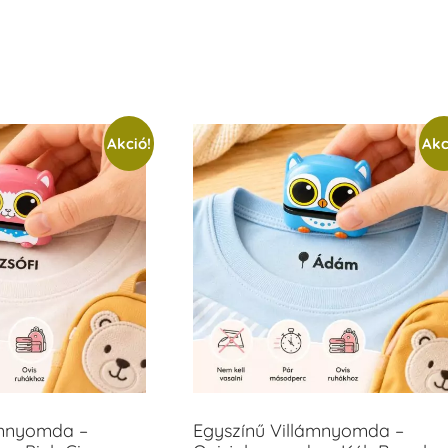
Akció!
Akc
ámnyomda –
Egyszínű Villámnyomda –