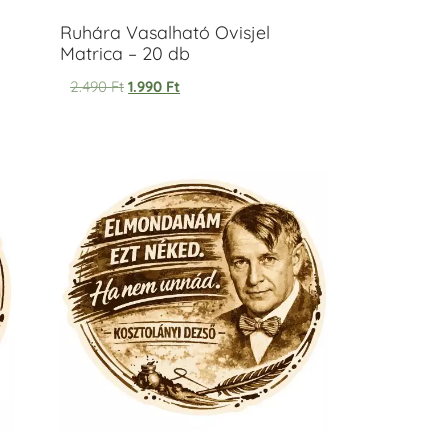
Ruhára Vasalható Ovisjel
Matrica – 20 db
2.490
Ft
1.990
Ft