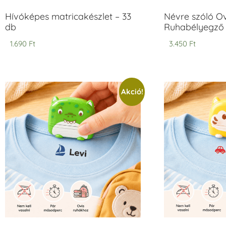
Hívóképes matricakészlet – 33
Névre szóló O
db
Ruhabélyegző 
1.690
Ft
3.450
Ft
Akció!