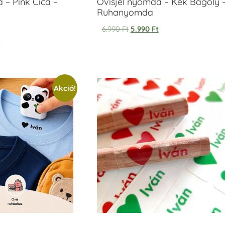
 – Pink Cica –
Ovisjel nyomda – Kék Bagoly 
Ruhanyomda
6.990
Ft
5.990
Ft
t
Akció!