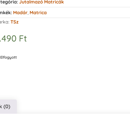
tegória:
Jutalmazó Matricák
mkék:
Madár
,
Matrica
rka:
TSz
.490
Ft
Elfogyott
 (0)