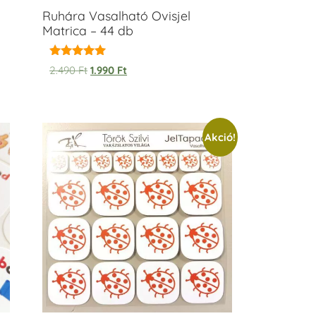
Ruhára Vasalható Ovisjel
Matrica – 44 db
Értékelés:
2.490
Ft
1.990
Ft
5.00
/ 5
Akció!