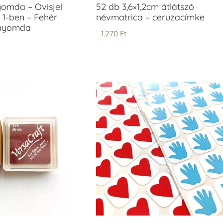
yomda – Ovisjel
52 db 3,6×1,2cm átlátszó
 1-ben – Fehér
névmatrica – ceruzacímke
anyomda
1.270
Ft