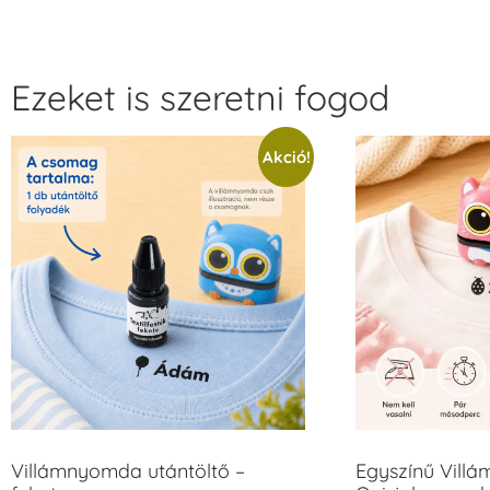
Ezeket is szeretni fogod
Akció!
Villámnyomda utántöltő –
Egyszínű Vill