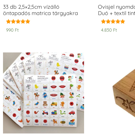
33 db 2,5×2,5cm vízálló
Ovisjel nyomd
öntapadós matrica tárgyakra
Duó + textil ti
Értékelés:
Értékelés:
990
Ft
4.830
Ft
5.00
5.00
/ 5
/ 5