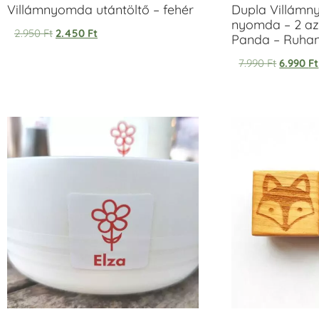
Villámnyomda utántöltő – fehér
Dupla Villámn
nyomda – 2 az
2.950
Ft
2.450
Ft
Panda – Ruh
7.990
Ft
6.990
Ft