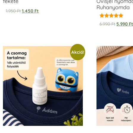
fekete
Ovisjel nyomda
Ruhanyomda
1.950
Ft
1.450
Ft
Értékelés:
6.990
Ft
5.990
F
5.00
/ 5
Akció!