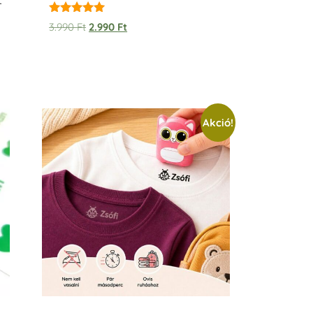
–
Értékelés:
3.990
Ft
2.990
Ft
5.00
/ 5
Akció!