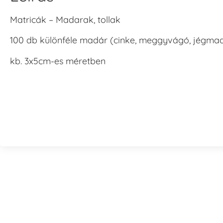
Matricák – Madarak, tollak
100 db különféle madár (cinke, meggyvágó, jégmadá
kb. 3x5cm-es méretben