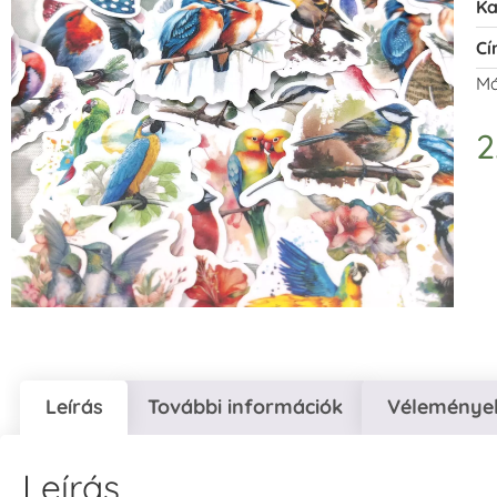
Ka
Cí
Má
2
Leírás
További információk
Vélemények
Leírás