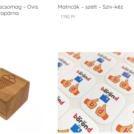
acsomag – Ovis
Matricák – szett – Szív-kéz
ntapárna
1.190
Ft