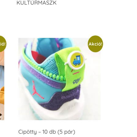
KULTÚRMASZK
ió!
Akció!
Cipötty – 10 db (5 pár)