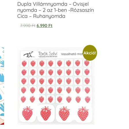
Dupla Villámnyomda – Ovisjel
nyomda – 2 az 1-ben -Rózsaszín
Cica – Ruhanyomda
7.990
Ft
6.990
Ft
Akció!