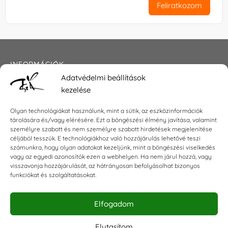
Feliratkozom
INFORMÁCIÓK
Adatvédelmi beállítások
Általános szerződési feltételek
kezelése
Adatkezelési tájékoztató
Impresszum
Olyan technológiákat használunk, mint a sütik, az eszközinformációk
tárolására és/vagy elérésére. Ezt a böngészési élmény javítása, valamint
személyre szabott és nem személyre szabott hirdetések megjelenítése
céljából tesszük. E technológiákhoz való hozzájárulás lehetővé teszi
KAPCSOLAT
számunkra, hogy olyan adatokat kezeljünk, mint a böngészési viselkedés
vagy az egyedi azonosítók ezen a webhelyen. Ha nem járul hozzá, vagy
visszavonja hozzájárulását, az hátrányosan befolyásolhat bizonyos
E-mail:
shop@torokszilvi.com
funkciókat és szolgáltatásokat.
Telefon: +36 30 6767872
Elfogadom
KÖZÖSSÉGI
Elutasítom