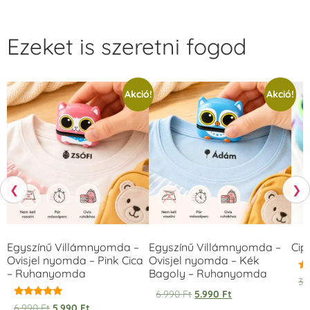
Ezeket is szeretni fogod
Akció!
Akció!
❮
❯
Egyszínű Villámnyomda –
Egyszínű Villámnyomda –
Cip
Ovisjel nyomda – Pink Cica
Ovisjel nyomda – Kék
– Ruhanyomda
Bagoly – Ruhanyomda
Ér
3.
5.
6.990
Ft
5.990
Ft
/ 
Értékelés:
6.990
Ft
5.990
Ft