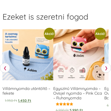
Ezeket is szeretni fogod
Akció!
Akció!
❮
❯
Villámnyomda utántöltő –
Egyszínű Villámnyomda –
Egy
fekete
Ovisjel nyomda – Pink Cica
Ovi
– Ruhanyomda
Bag
1.950
Ft
1.450
Ft
6.
Értékelés:
6.990
Ft
5.990
Ft