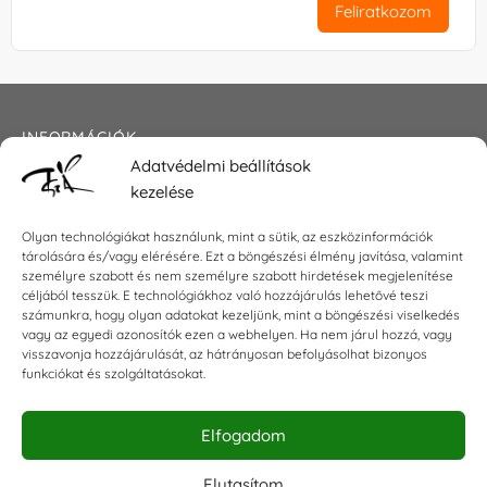
Feliratkozom
INFORMÁCIÓK
Adatvédelmi beállítások
Általános szerződési feltételek
kezelése
Adatkezelési tájékoztató
Impresszum
Olyan technológiákat használunk, mint a sütik, az eszközinformációk
tárolására és/vagy elérésére. Ezt a böngészési élmény javítása, valamint
személyre szabott és nem személyre szabott hirdetések megjelenítése
céljából tesszük. E technológiákhoz való hozzájárulás lehetővé teszi
KAPCSOLAT
számunkra, hogy olyan adatokat kezeljünk, mint a böngészési viselkedés
vagy az egyedi azonosítók ezen a webhelyen. Ha nem járul hozzá, vagy
visszavonja hozzájárulását, az hátrányosan befolyásolhat bizonyos
E-mail:
shop@torokszilvi.com
funkciókat és szolgáltatásokat.
Telefon: +36 30 6767872
Elfogadom
KÖZÖSSÉGI
Elutasítom