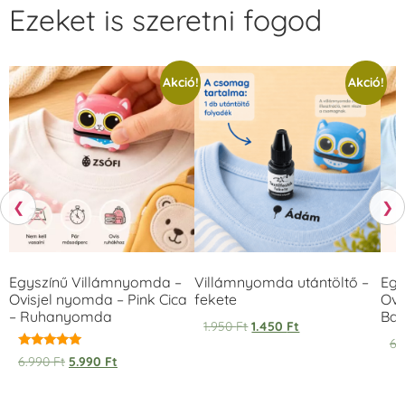
Ezeket is szeretni fogod
Akció!
Akció!
❮
❯
Egyszínű Villámnyomda –
Villámnyomda utántöltő –
Egy
Ovisjel nyomda – Pink Cica
fekete
Ovi
– Ruhanyomda
Bag
1.950
Ft
1.450
Ft
6.
Értékelés:
6.990
Ft
5.990
Ft
5.00
/ 5