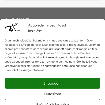
INFORMÁCIÓK
Adatvédelmi beállítások
Általános szerződési feltételek
kezelése
Adatkezelési tájékoztató
Impresszum
Olyan technológiákat használunk, mint a sütik, az eszközinformációk
tárolására és/vagy elérésére. Ezt a böngészési élmény javítása, valamint
személyre szabott és nem személyre szabott hirdetések megjelenítése
céljából tesszük. E technológiákhoz való hozzájárulás lehetővé teszi
számunkra, hogy olyan adatokat kezeljünk, mint a böngészési viselkedés
KAPCSOLAT
vagy az egyedi azonosítók ezen a webhelyen. Ha nem járul hozzá, vagy
visszavonja hozzájárulását, az hátrányosan befolyásolhat bizonyos
E-mail:
shop@torokszilvi.com
funkciókat és szolgáltatásokat.
Telefon: +36 30 6767872
Elfogadom
KÖZÖSSÉGI
Elutasítom
Beállítások kezelése