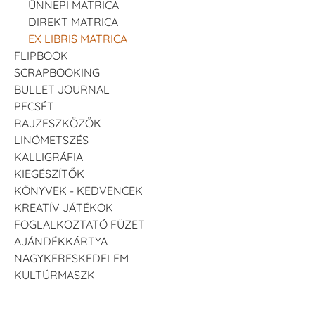
ÜNNEPI MATRICA
DIREKT MATRICA
EX LIBRIS MATRICA
FLIPBOOK
SCRAPBOOKING
BULLET JOURNAL
PECSÉT
RAJZESZKÖZÖK
LINÓMETSZÉS
KALLIGRÁFIA
KIEGÉSZÍTŐK
KÖNYVEK - KEDVENCEK
KREATÍV JÁTÉKOK
FOGLALKOZTATÓ FÜZET
AJÁNDÉKKÁRTYA
NAGYKERESKEDELEM
KULTÚRMASZK