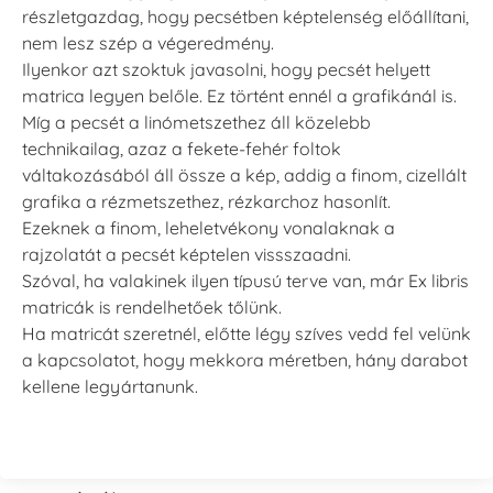
részletgazdag, hogy pecsétben képtelenség előállítani,
nem lesz szép a végeredmény.
Ilyenkor azt szoktuk javasolni, hogy pecsét helyett
matrica legyen belőle. Ez történt ennél a grafikánál is.
Míg a pecsét a linómetszethez áll közelebb
technikailag, azaz a fekete-fehér foltok
váltakozásából áll össze a kép, addig a finom, cizellált
grafika a rézmetszethez, rézkarchoz hasonlít.
Ezeknek a finom, leheletvékony vonalaknak a
rajzolatát a pecsét képtelen vissszaadni.
Szóval, ha valakinek ilyen típusú terve van, már Ex libris
matricák is rendelhetőek tőlünk.
Ha matricát szeretnél, előtte légy szíves vedd fel velünk
a kapcsolatot, hogy mekkora méretben, hány darabot
kellene legyártanunk.