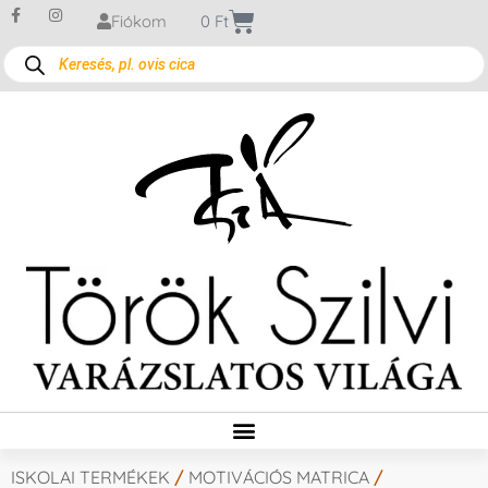
Fiókom
0
Ft
ISKOLAI TERMÉKEK
/
MOTIVÁCIÓS MATRICA
/