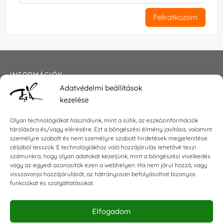
Feliratkozom
INFORMÁCIÓK
Adatvédelmi beállítások
Általános szerződési feltételek
kezelése
Adatkezelési tájékoztató
Impresszum
Olyan technológiákat használunk, mint a sütik, az eszközinformációk
tárolására és/vagy elérésére. Ezt a böngészési élmény javítása, valamint
személyre szabott és nem személyre szabott hirdetések megjelenítése
céljából tesszük. E technológiákhoz való hozzájárulás lehetővé teszi
KAPCSOLAT
számunkra, hogy olyan adatokat kezeljünk, mint a böngészési viselkedés
vagy az egyedi azonosítók ezen a webhelyen. Ha nem járul hozzá, vagy
visszavonja hozzájárulását, az hátrányosan befolyásolhat bizonyos
E-mail:
shop@torokszilvi.com
funkciókat és szolgáltatásokat.
Telefon: +36 30 6767872
Elfogadom
KÖZÖSSÉGI