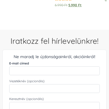
6.
Értékelés:
6.990
Ft
5.990
Ft
5.00
/ 5
Iratkozz fel hírlevelünkre!
Ne maradj le újdonságainkról, akcióinkról!
E-mail címed
Vezetéknév (opcionális)
Keresztnév (opcionális)