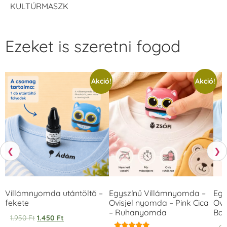
KULTÚRMASZK
Ezeket is szeretni fogod
Akció!
Akció!
❮
❯
Villámnyomda utántöltő –
Egyszínű Villámnyomda –
Egy
fekete
Ovisjel nyomda – Pink Cica
Ovi
– Ruhanyomda
Bag
1.950
Ft
1.450
Ft