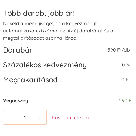
Több darab, jobb ár!
Növeld a mennyiséget, és a kedvezményt
automatikusan kiszámoljuk. Az új darabárat és a
megtakarításodat azonnal látod.
Darabár
590 Ft/db
Százalékos kedvezmény
0 %
Megtakarításod
0 Ft
Végösszeg
590 Ft
-
+
Kosárba teszem