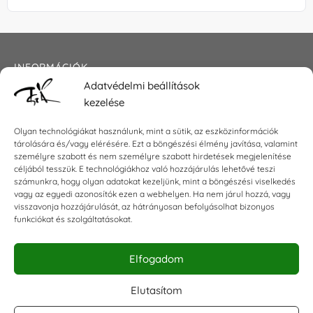
INFORMÁCIÓK
Adatvédelmi beállítások
Általános szerződési feltételek
kezelése
Adatkezelési tájékoztató
Impresszum
Olyan technológiákat használunk, mint a sütik, az eszközinformációk
tárolására és/vagy elérésére. Ezt a böngészési élmény javítása, valamint
személyre szabott és nem személyre szabott hirdetések megjelenítése
céljából tesszük. E technológiákhoz való hozzájárulás lehetővé teszi
KAPCSOLAT
számunkra, hogy olyan adatokat kezeljünk, mint a böngészési viselkedés
vagy az egyedi azonosítók ezen a webhelyen. Ha nem járul hozzá, vagy
visszavonja hozzájárulását, az hátrányosan befolyásolhat bizonyos
E-mail:
shop@torokszilvi.com
funkciókat és szolgáltatásokat.
Telefon: +36 30 6767872
Elfogadom
KÖZÖSSÉGI
Elutasítom