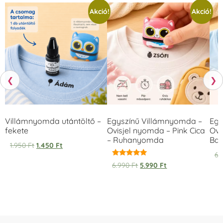
Akció!
Akció!
❮
❯
Villámnyomda utántöltő –
Egyszínű Villámnyomda –
Egy
fekete
Ovisjel nyomda – Pink Cica
Ovi
– Ruhanyomda
Bag
1.950
Ft
1.450
Ft
6.
Értékelés:
6.990
Ft
5.990
Ft
5.00
/ 5