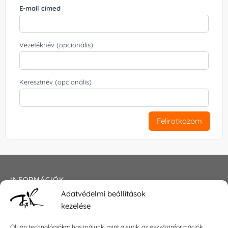
E-mail címed
Vezetéknév (opcionális)
Keresztnév (opcionális)
Feliratkozom
INFORMÁCIÓK
Adatvédelmi beállítások
Általános szerződési feltételek
kezelése
Adatkezelési tájékoztató
Impresszum
Olyan technológiákat használunk, mint a sütik, az eszközinformációk