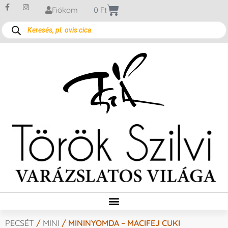
Fiókom
0
Ft
PECSÉT
/
MINI
/ MININYOMDA – MACIFEJ CUKI