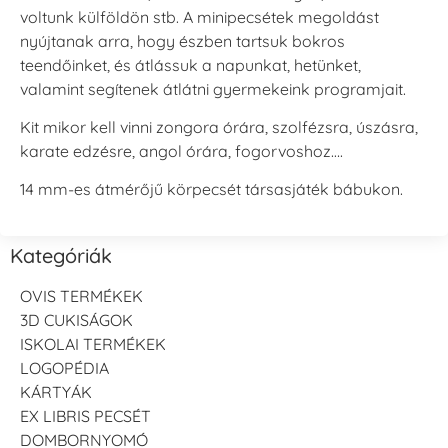
voltunk külföldön stb. A minipecsétek megoldást
nyújtanak arra, hogy észben tartsuk bokros
teendőinket, és átlássuk a napunkat, hetünket,
valamint segítenek átlátni gyermekeink programjait.
Kit mikor kell vinni zongora órára, szolfézsra, úszásra,
karate edzésre, angol órára, fogorvoshoz….
14 mm-es átmérőjű körpecsét társasjáték bábukon.
Kategóriák
OVIS TERMÉKEK
3D CUKISÁGOK
ISKOLAI TERMÉKEK
LOGOPÉDIA
KÁRTYÁK
EX LIBRIS PECSÉT
DOMBORNYOMÓ