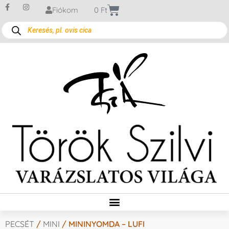
Fiókom
0
Ft
PECSÉT
/
MINI
/ MININYOMDA – LUFI