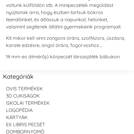
voltunk külföldön stb. A minipecsétek megoldást
nyújtanak arra, hogy észben tartsuk bokros
teendőinket, és átlássuk a napunkat, hetünket,
valamint segítenek átlátni gyermekeink programjait.
Kit mikor kell vinni zongora órára, szolfézsra, úszásra,
karate edzésre, angol órára, fogorvoshoz….
14 mm-es átmérőjű körpecsét társasjáték bábukon.
Kategóriák
OVIS TERMÉKEK
3D CUKISÁGOK
ISKOLAI TERMÉKEK
LOGOPÉDIA
KÁRTYÁK
EX LIBRIS PECSÉT
DOMBORNYOMÓ