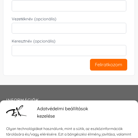
Vezetéknév (opcionális)
Keresztnév (opcionális)
Feliratkozom
INFORMÁCIÓK
Adatvédelmi beállítások
Általános szerződési feltételek
kezelése
Adatkezelési tájékoztató
Impresszum
Olyan technológiákat használunk, mint a sütik, az eszközinformációk
tárolására és/vagy elérésére. Ezt a böngészési élmény javítása, valamint