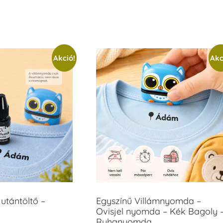
Akció!
Akc
utántöltő –
Egyszínű Villámnyomda –
Ovisjel nyomda – Kék Bagoly 
Ruhanyomda