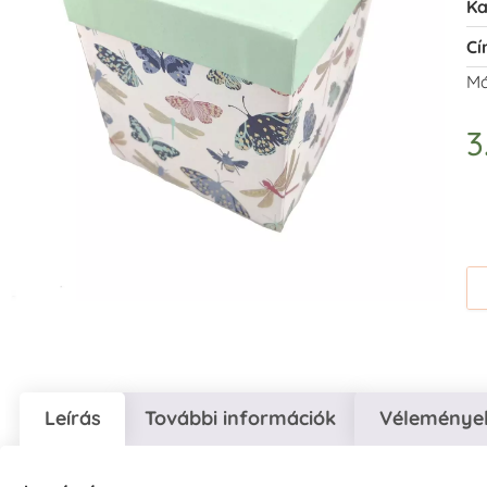
Ka
Cí
Má
3
Leírás
További információk
Vélemények