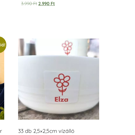
Értékelés:
3.990
Ft
2.990
Ft
5.00
/ 5
ió!
r
33 db 2,5×2,5cm vízálló