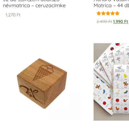
névmatrica – ceruzacímke
Matrica – 44 d
1.270
Ft
Értékelés:
2.490
Ft
1.990
Ft
5.00
/ 5