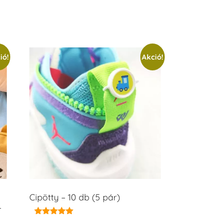
ió!
Akció!
Cipötty – 10 db (5 pár)
–