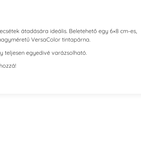
ecsétek átadására ideális. Beletehető egy 6×8 cm-es,
nagyméretű VersaColor tintapárna.
y teljesen egyedivé varázsolható.
 hozzá!