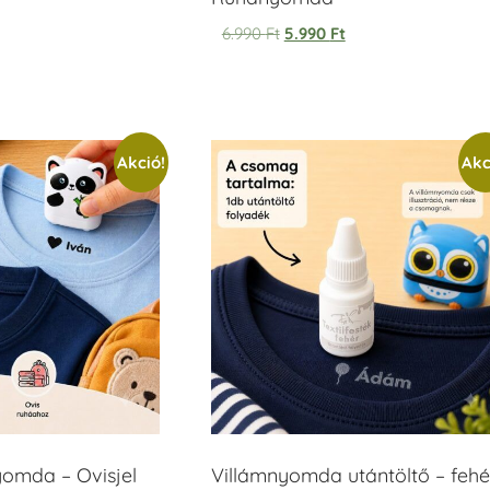
6.990
Ft
5.990
Ft
Akció!
Akc
yomda – Ovisjel
Villámnyomda utántöltő – fehé