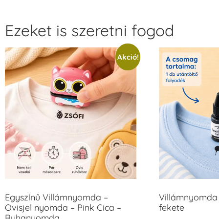
Ezeket is szeretni fogod
Akció!
Egyszínű Villámnyomda –
Villámnyomda 
Ovisjel nyomda – Pink Cica –
fekete
Ruhanyomda