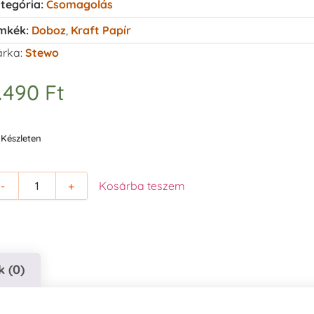
tegória:
Csomagolás
mkék:
Doboz
,
Kraft Papír
rka:
Stewo
.490
Ft
Készleten
-
+
Kosárba teszem
 (0)