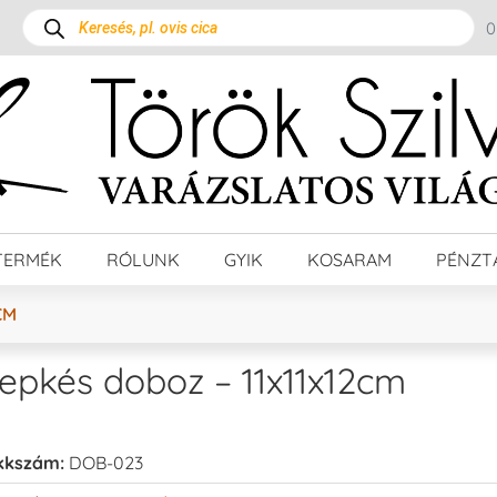
TERMÉK
RÓLUNK
GYIK
KOSARAM
PÉNZT
CM
epkés doboz – 11x11x12cm
kkszám:
DOB-023