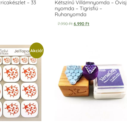
icakészlet – 33
Kétszínű Villámnyomda – Ovisj
nyomda – Tigrisfiú –
Ruhanyomda
7.990
Ft
6.990
Ft
Akció!