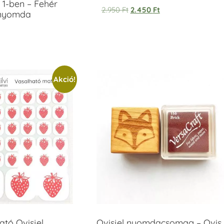
 1-ben – Fehér
2.950
Ft
2.450
Ft
anyomda
Akció!
tó Ovisjel
Ovisjel nyomdacsomag – Ovis