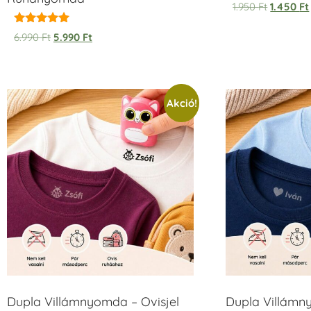
1.950
Ft
1.450
Ft
Értékelés:
6.990
Ft
5.990
Ft
5.00
/ 5
Akció!
Dupla Villámnyomda – Ovisjel
Dupla Villámn