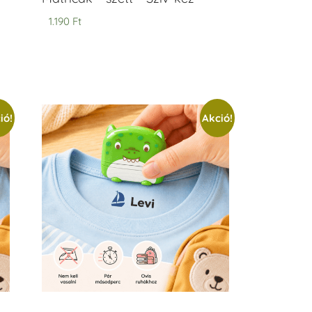
1.190
Ft
ió!
Akció!