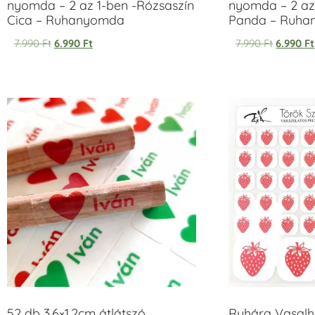
nyomda – 2 az 1-ben -Rózsaszín
nyomda – 2 az
Cica – Ruhanyomda
Panda – Ruh
7.990
Ft
6.990
Ft
7.990
Ft
6.990
Ft
52 db 3,6×1,2cm átlátszó
Ruhára Vasalha