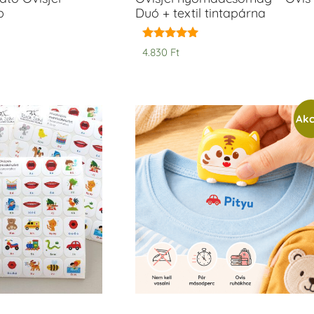
b
Duó + textil tintapárna
Értékelés:
4.830
Ft
5.00
/ 5
Akc