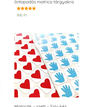
öntapadós matrica tárgyakra
Értékelés:
990
Ft
5.00
/ 5
Matricák – szett – Szív-kéz