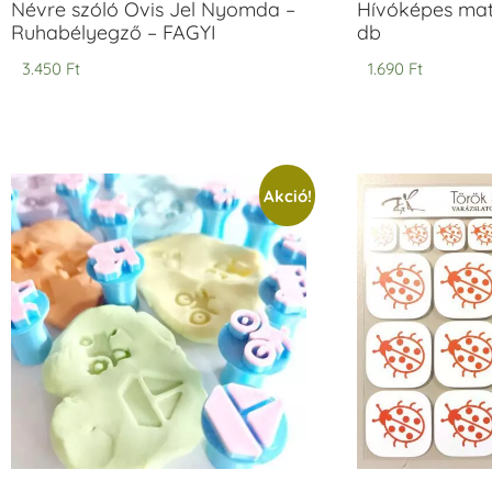
Névre szóló Ovis Jel Nyomda –
Hívóképes matr
Ruhabélyegző – FAGYI
db
3.450
Ft
1.690
Ft
Akció!