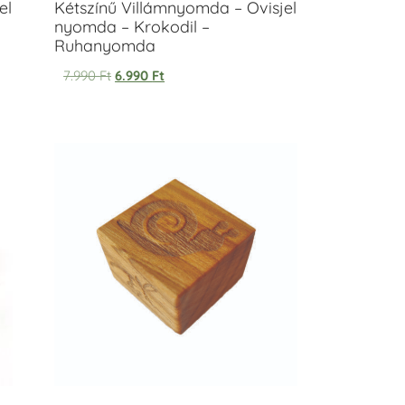
el
Kétszínű Villámnyomda – Ovisjel
nyomda – Krokodil –
Ruhanyomda
7.990
Ft
6.990
Ft