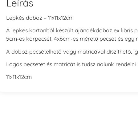
Leírás
Lepkés doboz – 11x11x12cm
A lepkés kartonból készült ajándékdoboz ex libris p
5cm-es körpecsét, 4x6cm-es méretű pecsét és egy 
A doboz pecsételhető vagy matricával díszíthető, íg
Logós pecsétet és matricát is tudsz nálunk rendelni
11x11x12cm