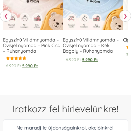
❮
❯
Egyszínű Villámnyomda –
Egyszínű Villámnyomda –
Cip
Ovisjel nyomda – Pink Cica
Ovisjel nyomda – Kék
– Ruhanyomda
Bagoly – Ruhanyomda
Ér
3.
5.
6.990
Ft
5.990
Ft
/ 
Értékelés:
6.990
Ft
5.990
Ft
5.00
/ 5
Iratkozz fel hírlevelünkre!
Ne maradj le újdonságainkról, akcióinkról!