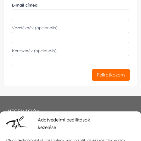
E-mail címed
Vezetéknév (opcionális)
Keresztnév (opcionális)
Feliratkozom
INFORMÁCIÓK
Adatvédelmi beállítások
Általános szerződési feltételek
kezelése
Adatkezelési tájékoztató
Impresszum
Olyan technológiákat használunk, mint a sütik, az eszközinformációk