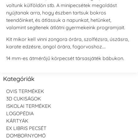
voltunk külföldön stb. A minipecsétek megoldást
nyújtanak arra, hogy észben tartsuk bokros
teendőinket, és átlássuk a napunkat, hetünket,
valamint segítenek átlátni gyermekeink programjait.
Kit mikor kell vinni zongora órára, szolfézsra, úszásra,
karate edzésre, angol órára, fogorvoshoz….
14 mm-es átmérőjű körpecsét társasjáték bábukon.
Kategóriák
OVIS TERMÉKEK
3D CUKISÁGOK
ISKOLAI TERMÉKEK
LOGOPÉDIA
KÁRTYÁK
EX LIBRIS PECSÉT
DOMBORNYOMÓ