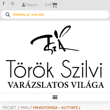
Fiókom
0
Ft
PECSÉT
/
MINI
/ MININYOMDA – KUTYAFEJ