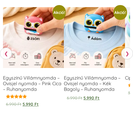
Akció!
Akció!
❮
❯
Egyszínű Villámnyomda –
Egyszínű Villámnyomda –
Cip
Ovisjel nyomda – Pink Cica
Ovisjel nyomda – Kék
– Ruhanyomda
Bagoly – Ruhanyomda
Ér
3.
5.
6.990
Ft
5.990
Ft
/ 
Értékelés:
6.990
Ft
5.990
Ft
5.00
/ 5