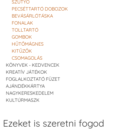
SZÜTYŐ
PECSÉTTARTÓ DOBOZOK
BEVÁSÁRLÓTÁSKA
FONALAK
TOLLTARTÓ
GOMBOK
HŰTŐMÁGNES
KITŰZŐK
CSOMAGOLÁS
KÖNYVEK - KEDVENCEK
KREATÍV JÁTÉKOK
FOGLALKOZTATÓ FÜZET
AJÁNDÉKKÁRTYA
NAGYKERESKEDELEM
KULTÚRMASZK
Ezeket is szeretni fogod