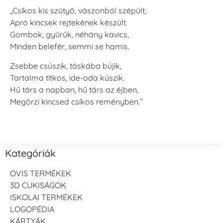
„Csíkos kis szütyő, vászonból szépült,
Apró kincsek rejtekének készült.
Gombok, gyűrűk, néhány kavics,
Minden belefér, semmi se hamis.
Zsebbe csúszik, táskába bújik,
Tartalma titkos, ide-oda kúszik.
Hű társ a napban, hű társ az éjben,
Megőrzi kincsed csíkos reményben.”
Kategóriák
OVIS TERMÉKEK
3D CUKISÁGOK
ISKOLAI TERMÉKEK
LOGOPÉDIA
KÁRTYÁK