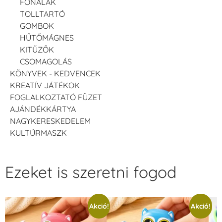
FONALAK
TOLLTARTÓ
GOMBOK
HŰTŐMÁGNES
KITŰZŐK
CSOMAGOLÁS
KÖNYVEK - KEDVENCEK
KREATÍV JÁTÉKOK
FOGLALKOZTATÓ FÜZET
AJÁNDÉKKÁRTYA
NAGYKERESKEDELEM
KULTÚRMASZK
Ezeket is szeretni fogod
Akció!
Akció!