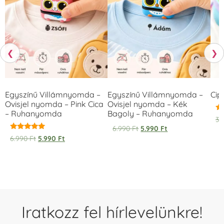
❮
❯
Egyszínű Villámnyomda –
Egyszínű Villámnyomda –
Cip
Ovisjel nyomda – Pink Cica
Ovisjel nyomda – Kék
– Ruhanyomda
Bagoly – Ruhanyomda
Ér
3.
5.
6.990
Ft
5.990
Ft
/ 
Értékelés:
6.990
Ft
5.990
Ft
5.00
/ 5
Iratkozz fel hírlevelünkre!