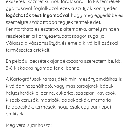
ékszerek, kozmetikumok tárolására. Ha kis termékek
gyártásával foglalkozol, ezek a szütyők könnyedén
logózhatók textilnyomdával
, hogy még egyedibbé és
személyre szabottabbá tegyék termékeidet.
Fenntartható és esztétikus alternatíva, amely minden
részletében a környezettudatosságot sugallja.
Válaszd a vászonszütyőt, és emeld ki vállalkozásod
természetes értékeit!
Én például pecsétek ajándékozásra szereztem be, kb.
5-6 kiskocka nyomda fér el benne.
A Kartográfusok társasjáték mini mezőnyomdáihoz is
kiválóan használható, vagy más társajáték bábuk
helyezhetőek el benne, cukorka, szappan, kavicsok,
kisebb ceruzák, matricák, dobókockák, memória
falapocskák, termések, hogy csak egy pár tippet
említsek.
Még vers is jár hozzá: