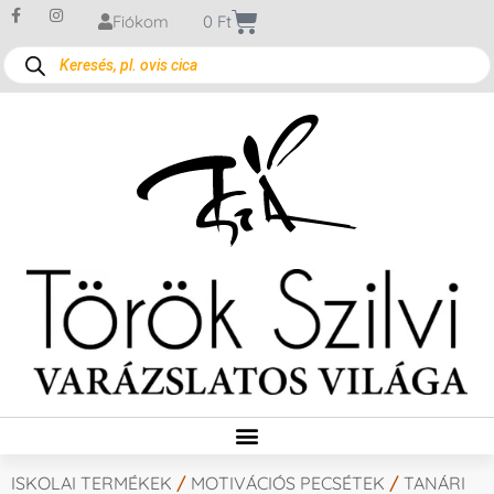
Fiókom
0
Ft
ISKOLAI TERMÉKEK
/
MOTIVÁCIÓS PECSÉTEK
/
TANÁRI