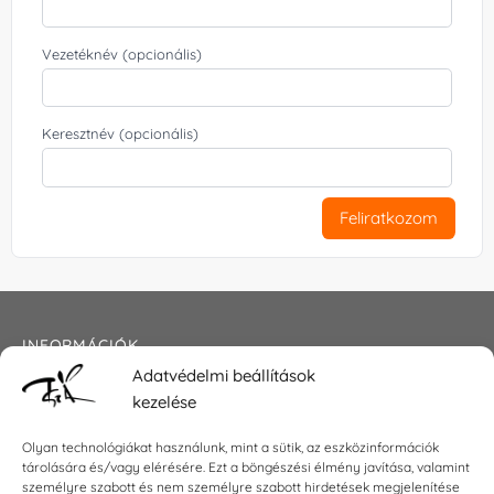
Vezetéknév (opcionális)
Keresztnév (opcionális)
Feliratkozom
INFORMÁCIÓK
Adatvédelmi beállítások
Általános szerződési feltételek
kezelése
Adatkezelési tájékoztató
Impresszum
Olyan technológiákat használunk, mint a sütik, az eszközinformációk
tárolására és/vagy elérésére. Ezt a böngészési élmény javítása, valamint
személyre szabott és nem személyre szabott hirdetések megjelenítése