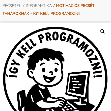
PECSÉTEK
/
INFORMATIKA
/ MOTIVÁCIÓS PECSÉT
TANÁROKNAK – ÍGY KELL PROGRAMOZNI!