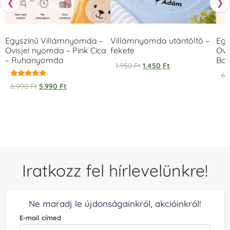
❮
❯
Egyszínű Villámnyomda –
Villámnyomda utántöltő –
Egy
Ovisjel nyomda – Pink Cica
fekete
Ovi
– Ruhanyomda
Bag
1.950
Ft
1.450
Ft
6.
Értékelés:
6.990
Ft
5.990
Ft
5.00
/ 5
Iratkozz fel hírlevelünkre!
Ne maradj le újdonságainkról, akcióinkról!
E-mail címed