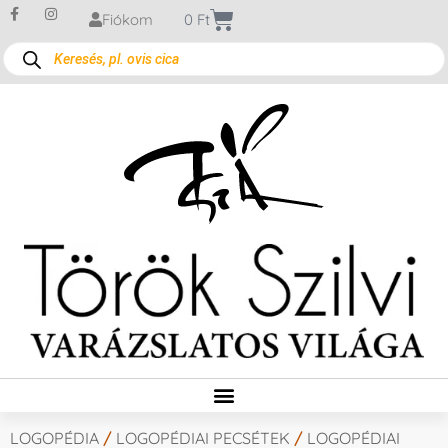
Fiókom
0
Ft
LOGOPÉDIA
/
LOGOPÉDIAI PECSÉTEK
/
LOGOPÉDIAI