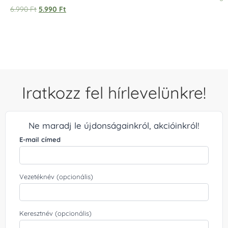
Értékelés:
6.990
Ft
5.990
Ft
5.00
/ 5
Iratkozz fel hírlevelünkre!
Ne maradj le újdonságainkról, akcióinkról!
E-mail címed
Vezetéknév (opcionális)
Keresztnév (opcionális)