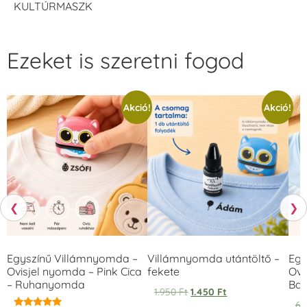
KULTÚRMASZK
Ezeket is szeretni fogod
Akció!
Akció!
❮
❯
Egyszínű Villámnyomda –
Villámnyomda utántöltő –
Egy
Ovisjel nyomda – Pink Cica
fekete
Ovi
– Ruhanyomda
Bag
1.950
Ft
1.450
Ft
6.