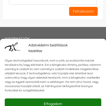
Feliratkozom
INFORMÁCIÓK
Adatvédelmi beállítások
Általános szerződési feltételek
kezelése
Adatkezelési tájékoztató
Impresszum
Olyan technológiákat használunk, mint a sütik, az eszközinformációk
tárolására és/vagy elérésére. Ezt a böngészési élmény javítása, valamint
személyre szabott és nem személyre szabott hirdetések megjelenítése
céljából tesszük. E technológiákhoz való hozzájárulás lehetővé teszi
KAPCSOLAT
számunkra, hogy olyan adatokat kezeljünk, mint a böngészési viselkedés
vagy az egyedi azonosítók ezen a webhelyen. Ha nem járul hozzá, vagy
visszavonja hozzájárulását, az hátrányosan befolyásolhat bizonyos
E-mail:
shop@torokszilvi.com
funkciókat és szolgáltatásokat.
Telefon: +36 30 6767872
Elfogadom