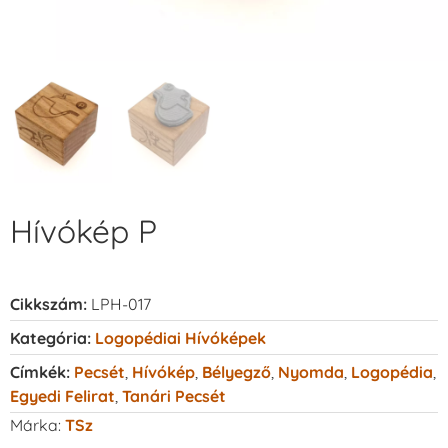
Hívókép P
Cikkszám:
LPH-017
Kategória:
Logopédiai Hívóképek
Címkék:
Pecsét
,
Hívókép
,
Bélyegző
,
Nyomda
,
Logopédia
,
Egyedi Felirat
,
Tanári Pecsét
Márka:
TSz