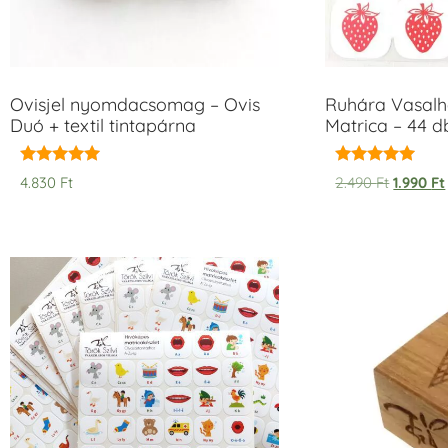
Ovisjel nyomdacsomag – Ovis
Ruhára Vasalha
Duó + textil tintapárna
Matrica – 44 d
Értékelés:
Értékelés:
4.830
Ft
2.490
Ft
1.990
Ft
5.00
5.00
/ 5
/ 5