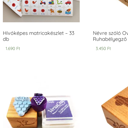
Hívóképes matricakészlet – 33
Névre szóló O
db
Ruhabélyegző 
1.690
Ft
3.450
Ft