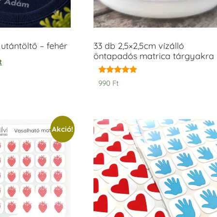
tántöltő – fehér
33 db 2,5×2,5cm vízálló
öntapadós matrica tárgyakra
t
Értékelés:
990
Ft
5.00
/ 5
Akció!