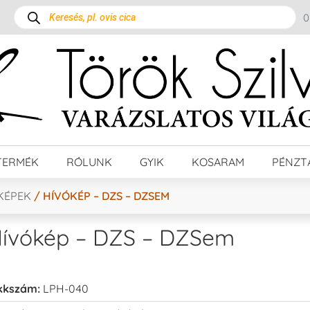
TERMÉK
RÓLUNK
GYIK
KOSARAM
PÉNZT
KÉPEK
/ HÍVÓKÉP – DZS – DZSEM
ívókép – DZS – DZSem
kkszám:
LPH-040