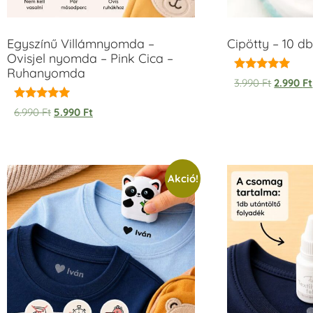
Egyszínű Villámnyomda –
Cipötty – 10 db
Ovisjel nyomda – Pink Cica –
Ruhanyomda
Értékelés:
3.990
Ft
2.990
Ft
5.00
/ 5
Értékelés:
6.990
Ft
5.990
Ft
5.00
/ 5
Akció!