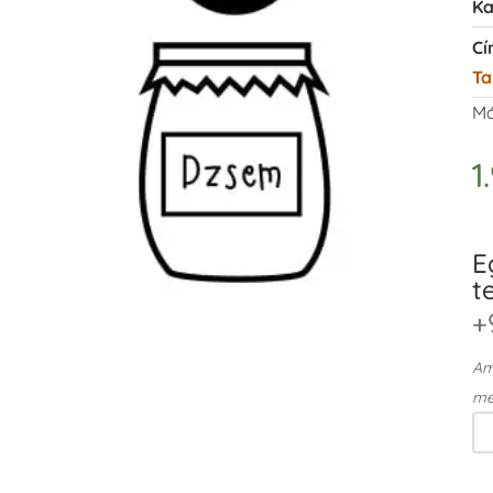
Ka
Cí
Ta
Má
1
E
t
+
Ame
me