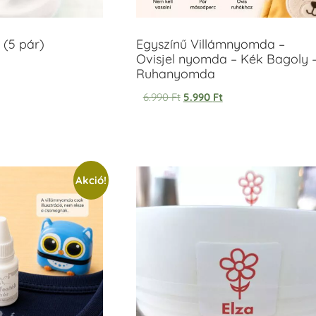
 (5 pár)
Egyszínű Villámnyomda –
Ovisjel nyomda – Kék Bagoly 
Ruhanyomda
6.990
Ft
5.990
Ft
Akció!