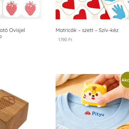
tó Ovisjel
Matricák – szett – Szív-kéz
b
1.190
Ft
Akc