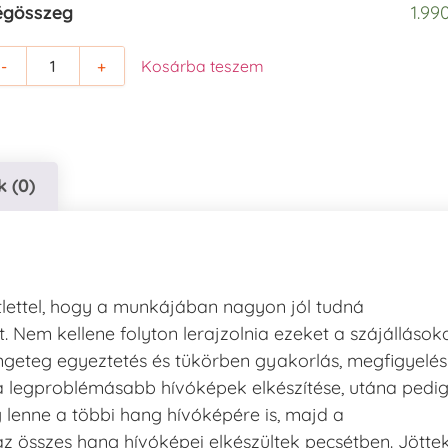
égösszeg
1.99
-
+
Kosárba teszem
 (0)
lettel, hogy a munkájában nagyon jól tudná
. Nem kellene folyton lerajzolnia ezeket a szájállásoka
ngeteg egyeztetés és tükörben gyakorlás, megfigyelés
 a legproblémásabb hívóképek elkészítése, utána pedi
lenne a többi hang hívóképére is, majd a
z összes hang hívóképei elkészültek pecsétben. Jötte