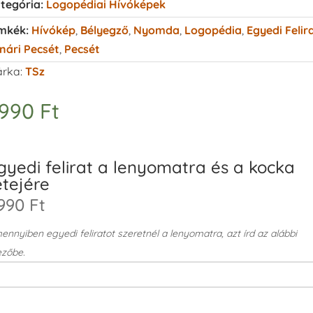
tegória:
Logopédiai Hívóképek
mkék:
Hívókép
,
Bélyegző
,
Nyomda
,
Logopédia
,
Egyedi Felir
nári Pecsét
,
Pecsét
rka:
TSz
.990
Ft
gyedi felirat a lenyomatra és a kocka
etejére
990 Ft
nnyiben egyedi feliratot szeretnél a lenyomatra, azt írd az alábbi
zőbe.