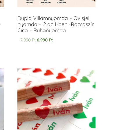
Dupla Villámnyomda – Ovisjel
–
nyomda – 2 az 1-ben -Rózsaszín
Cica – Ruhanyomda
7.990
Ft
6.990
Ft