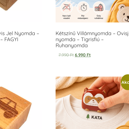
vis Jel Nyomda –
Kétszínű Villámnyomda – Ovisj
– FAGYI
nyomda – Tigrisfiú –
Ruhanyomda
7.990
Ft
6.990
Ft
Akc