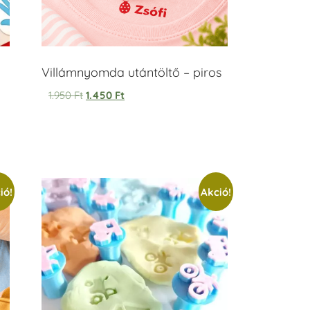
Villámnyomda utántöltő – piros
1.950
Ft
1.450
Ft
ió!
Akció!