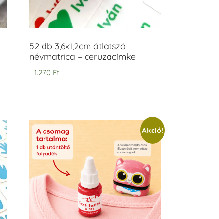
52 db 3,6×1,2cm átlátszó
névmatrica – ceruzacímke
1.270
Ft
Akció!