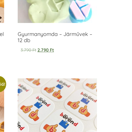
el
Gyurmanyomda – Járművek –
12 db
3.790
Ft
2.790
Ft
ió!