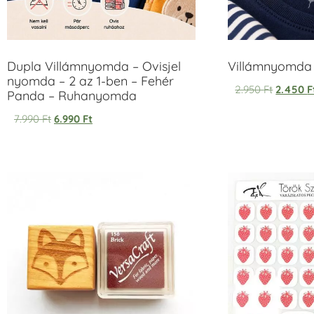
Dupla Villámnyomda – Ovisjel
Villámnyomda u
nyomda – 2 az 1-ben – Fehér
2.950
Ft
2.450
F
Panda – Ruhanyomda
7.990
Ft
6.990
Ft