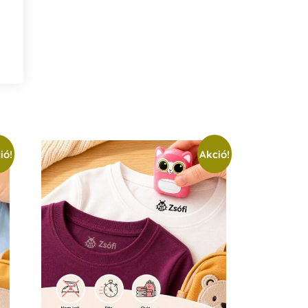
ió!
Akció!