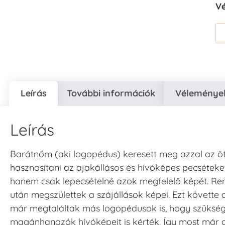
V
Leírás
További információk
Vélemények
Leírás
Barátnőm (aki logopédus) keresett meg azzal az öt
hasznosítani az ajakállásos és hívóképes pecséteket
hanem csak lepecsételné azok megfelelő képét. Re
után megszülettek a szájállások képei. Ezt követte
már megtaláltak más logopédusok is, hogy szükség 
magánhangzók hívóképeit is kérték. Így most már a