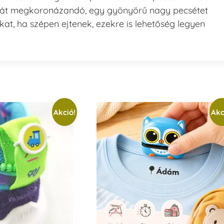
nkát megkoronázandó, egy gyönyörű nagy pecsétet
t, ha szépen ejtenek, ezekre is lehetőség legyen
Akció!
Akc