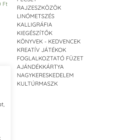
0 Ft
RAJZESZKÖZÖK
LINÓMETSZÉS
KALLIGRÁFIA
KIEGÉSZÍTŐK
KÖNYVEK - KEDVENCEK
KREATÍV JÁTÉKOK
FOGLALKOZTATÓ FÜZET
AJÁNDÉKKÁRTYA
NAGYKERESKEDELEM
KULTÚRMASZK
t,
g
k