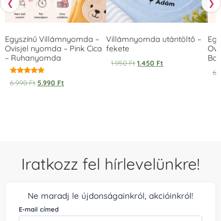
❮
❯
Egyszínű Villámnyomda –
Villámnyomda utántöltő –
Egy
Ovisjel nyomda – Pink Cica
fekete
Ovi
– Ruhanyomda
Bag
1.950
Ft
1.450
Ft
6.
Értékelés:
6.990
Ft
5.990
Ft
5.00
/ 5
Iratkozz fel hírlevelünkre!
Ne maradj le újdonságainkról, akcióinkról!
E-mail címed