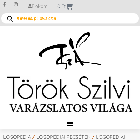
Fiókom
0
Ft
LOGOPÉDIA
/
LOGOPÉDIAI PECSÉTEK
/
LOGOPÉDIAI