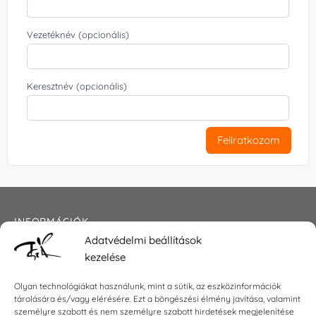
Vezetéknév (opcionális)
Keresztnév (opcionális)
Feliratkozom
INFORMÁCIÓK
Adatvédelmi beállítások
Általános szerződési feltételek
kezelése
Adatkezelési tájékoztató
Impresszum
Olyan technológiákat használunk, mint a sütik, az eszközinformációk
tárolására és/vagy elérésére. Ezt a böngészési élmény javítása, valamint
személyre szabott és nem személyre szabott hirdetések megjelenítése