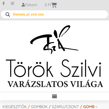
Fiókom
0
Ft
KIEGÉSZÍTŐK
/
GOMBOK
/
SZARU/CSONT
/ GOMB –