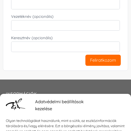
Vezetéknév (opcionális)
Keresztnév (opcionális)
Feliratkozom
INFORMÁCIÓK
Adatvédelmi beállítások
Általános szerződési feltételek
kezelése
Adatkezelési tájékoztató
Impresszum
Olyan technológiákat használunk, mint a sütik, az eszközinformációk
tárolására és/vagy elérésére. Ezt a böngészési élmény javítása, valamint