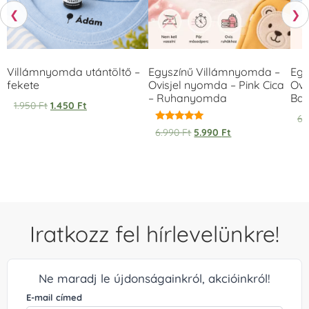
❮
❯
Villámnyomda utántöltő –
Egyszínű Villámnyomda –
Egy
fekete
Ovisjel nyomda – Pink Cica
Ovi
– Ruhanyomda
Bag
1.950
Ft
1.450
Ft
6.
Értékelés:
6.990
Ft
5.990
Ft
5.00
/ 5
Iratkozz fel hírlevelünkre!
Ne maradj le újdonságainkról, akcióinkról!
E-mail címed