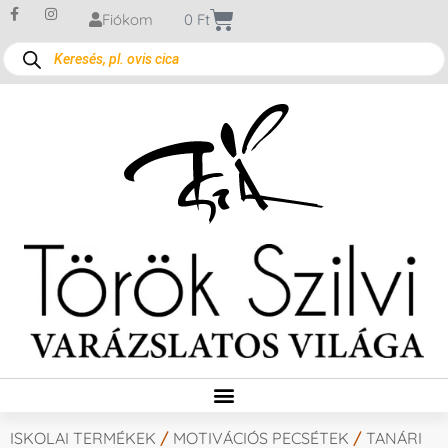
Fiókom
0
Ft
ISKOLAI TERMÉKEK
/
MOTIVÁCIÓS PECSÉTEK
/
TANÁRI