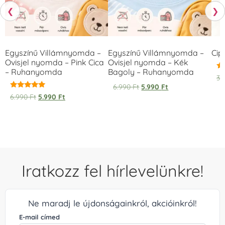
❮
❯
Egyszínű Villámnyomda –
Egyszínű Villámnyomda –
Cip
Ovisjel nyomda – Pink Cica
Ovisjel nyomda – Kék
– Ruhanyomda
Bagoly – Ruhanyomda
Ér
3.
5.
6.990
Ft
5.990
Ft
/ 
Értékelés:
6.990
Ft
5.990
Ft
5.00
/ 5
Iratkozz fel hírlevelünkre!
Ne maradj le újdonságainkról, akcióinkról!
E-mail címed