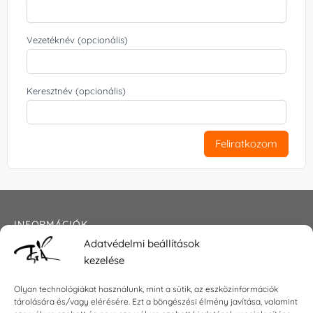
Vezetéknév (opcionális)
Keresztnév (opcionális)
Feliratkozom
INFORMÁCIÓK
Adatvédelmi beállítások
Általános szerződési feltételek
kezelése
Adatkezelési tájékoztató
Impresszum
Olyan technológiákat használunk, mint a sütik, az eszközinformációk
tárolására és/vagy elérésére. Ezt a böngészési élmény javítása, valamint