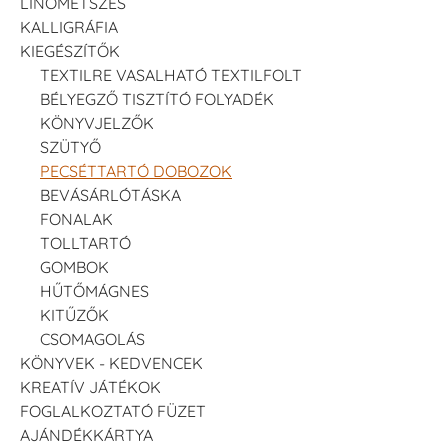
LINÓMETSZÉS
KALLIGRÁFIA
KIEGÉSZÍTŐK
TEXTILRE VASALHATÓ TEXTILFOLT
BÉLYEGZŐ TISZTÍTÓ FOLYADÉK
KÖNYVJELZŐK
SZÜTYŐ
PECSÉTTARTÓ DOBOZOK
BEVÁSÁRLÓTÁSKA
FONALAK
TOLLTARTÓ
GOMBOK
HŰTŐMÁGNES
KITŰZŐK
CSOMAGOLÁS
KÖNYVEK - KEDVENCEK
KREATÍV JÁTÉKOK
FOGLALKOZTATÓ FÜZET
AJÁNDÉKKÁRTYA