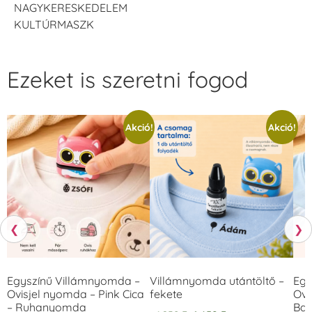
NAGYKERESKEDELEM
KULTÚRMASZK
Ezeket is szeretni fogod
Akció!
Akció!
❮
❯
Egyszínű Villámnyomda –
Villámnyomda utántöltő –
Egy
Ovisjel nyomda – Pink Cica
fekete
Ovi
– Ruhanyomda
Bag