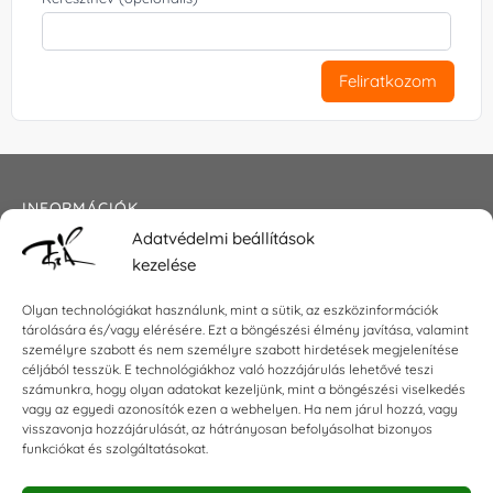
Feliratkozom
INFORMÁCIÓK
Adatvédelmi beállítások
Általános szerződési feltételek
kezelése
Adatkezelési tájékoztató
Impresszum
Olyan technológiákat használunk, mint a sütik, az eszközinformációk
tárolására és/vagy elérésére. Ezt a böngészési élmény javítása, valamint
személyre szabott és nem személyre szabott hirdetések megjelenítése
céljából tesszük. E technológiákhoz való hozzájárulás lehetővé teszi
KAPCSOLAT
számunkra, hogy olyan adatokat kezeljünk, mint a böngészési viselkedés
vagy az egyedi azonosítók ezen a webhelyen. Ha nem járul hozzá, vagy
visszavonja hozzájárulását, az hátrányosan befolyásolhat bizonyos
E-mail:
shop@torokszilvi.com
funkciókat és szolgáltatásokat.
Telefon: +36 30 6767872