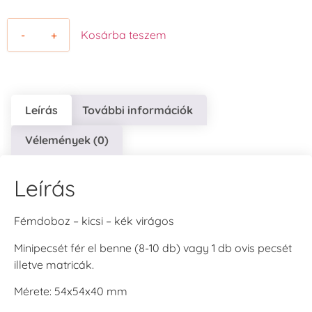
-
+
Kosárba teszem
Leírás
További információk
Vélemények (0)
Leírás
Fémdoboz – kicsi – kék virágos
Minipecsét fér el benne (8-10 db) vagy 1 db ovis pecsét
illetve matricák.
Mérete: 54x54x40 mm