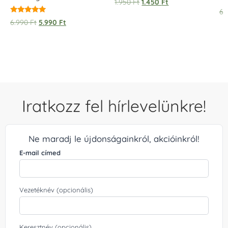
1.950
Ft
1.450
Ft
6.
Értékelés:
6.990
Ft
5.990
Ft
5.00
/ 5
Iratkozz fel hírlevelünkre!
Ne maradj le újdonságainkról, akcióinkról!
E-mail címed
Vezetéknév (opcionális)
Keresztnév (opcionális)