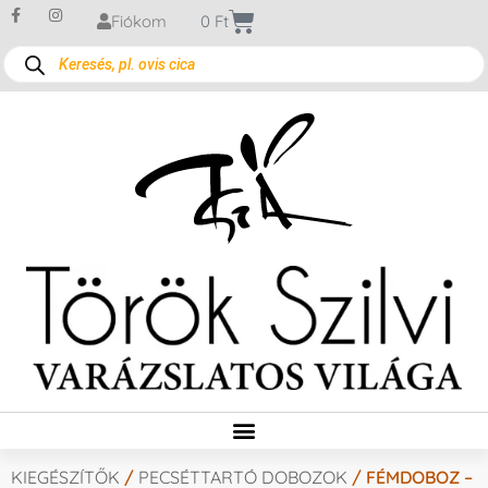
Fiókom
0
Ft
KIEGÉSZÍTŐK
/
PECSÉTTARTÓ DOBOZOK
/ FÉMDOBOZ –