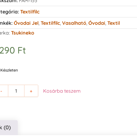
kkszám:
FAM-155
tegória:
Textilfilc
mkék:
Óvodai Jel
,
Textilfilc
,
Vasalható
,
Óvodai
,
Textil
rka:
Tsukineko
.290
Ft
Készleten
-
+
Kosárba teszem
 (0)