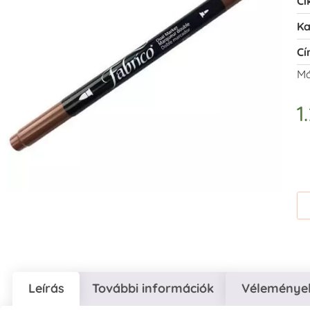
Ci
Ka
Cí
Má
1
Leírás
További információk
Vélemények