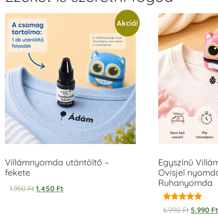
Akció!
Villámnyomda utántöltő –
Egyszínű Vill
fekete
Ovisjel nyomda
Ruhanyomda
1.950
Ft
1.450
Ft
Értékelés:
6.990
Ft
5.990
F
5.00