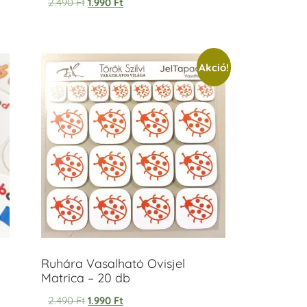
2.490
Ft
1.990
Ft
5.00
/ 5
Akció!
Ruhára Vasalható Ovisjel
Matrica – 20 db
2.490
Ft
1.990
Ft