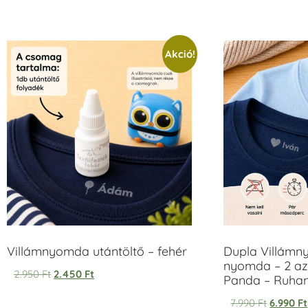
/ 5
Akció!
Villámnyomda utántöltő – fehér
Dupla Villámn
nyomda – 2 az
2.950
Ft
2.450
Ft
Panda – Ruh
7.990
Ft
6.990
Ft