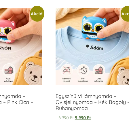
Akció!
Akc
ámnyomda –
Egyszínű Villámnyomda –
 – Pink Cica –
Ovisjel nyomda – Kék Bagoly 
Ruhanyomda
6.990
Ft
5.990
Ft
t