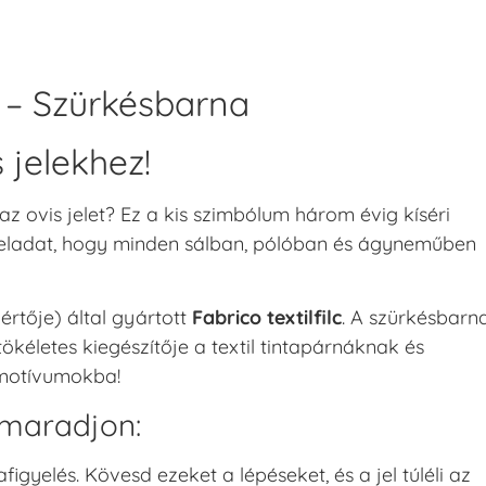
lc – Szürkésbarna
 jelekhez!
 ovis jelet? Ez a kis szimbólum három évig kíséri
 feladat, hogy minden sálban, pólóban és ágyneműben
értője) által gyártott
Fabrico textilfilc
. A szürkésbarn
ökéletes kiegészítője a textil tintapárnáknak és
a motívumokba!
s maradjon:
figyelés. Kövesd ezeket a lépéseket, és a jel túléli az