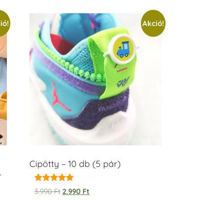
ió!
Akció!
Cipötty – 10 db (5 pár)
–
Értékelés:
3.990
Ft
2.990
Ft
5.00
/ 5