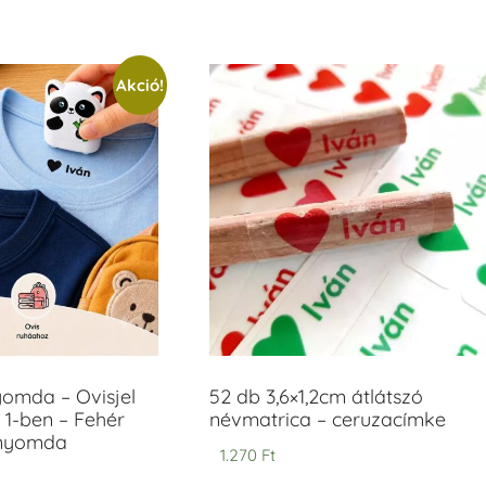
Akció!
yomda – Ovisjel
52 db 3,6×1,2cm átlátszó
 1-ben – Fehér
névmatrica – ceruzacímke
anyomda
1.270
Ft