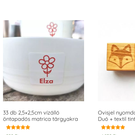
33 db 2,5×2,5cm vízálló
Ovisjel nyomd
öntapadós matrica tárgyakra
Duó + textil ti
Értékelés:
Értékelés: