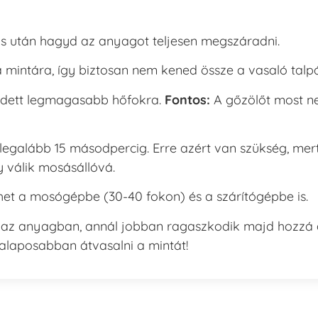
ás után hagyd az anyagot teljesen megszáradni.
 mintára, így biztosan nem kened össze a vasaló talpá
edett legmagasabb hőfokra.
Fontos:
A gőzölőt most n
egalább 15 másodpercig. Erre azért van szükség, mer
gy válik mosásállóvá.
et a mosógépbe (30-40 fokon) és a szárítógépbe is.
) az anyagban, annál jobban ragaszkodik majd hozzá
alaposabban átvasalni a mintát!