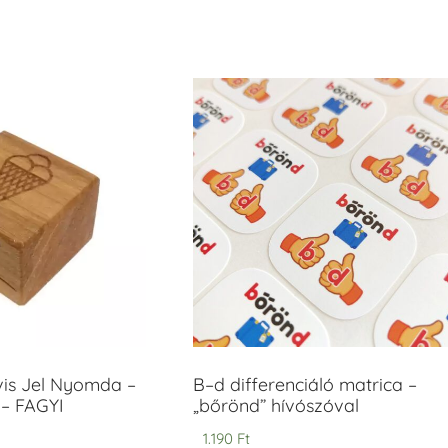
vis Jel Nyomda –
B–d differenciáló matrica –
– FAGYI
„bőrönd” hívószóval
1.190
Ft