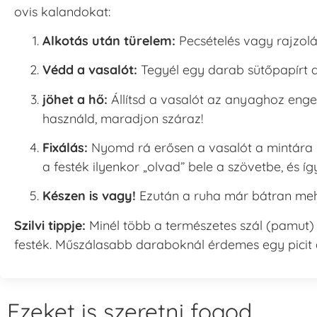
ovis kalandokat:
Alkotás után türelem:
Pecsételés vagy rajzol
Védd a vasalót:
Tegyél egy darab sütőpapírt a
jöhet a hő:
Állítsd a vasalót az anyaghoz eng
használd, maradjon száraz!
Fixálás:
Nyomd rá erősen a vasalót a mintára l
a festék ilyenkor „olvad” bele a szövetbe, és í
Készen is vagy!
Ezután a ruha már bátran meh
Szilvi tippje:
Minél több a természetes szál (pamut
festék. Műszálasabb daraboknál érdemes egy picit 
Ezeket is szeretni fogod