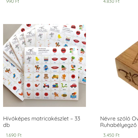
990
Ft
4.830
Ft
5.00
5.00
/ 5
/ 5
Hívóképes matricakészlet – 33
Névre szóló O
db
Ruhabélyegző 
1.690
Ft
3.450
Ft