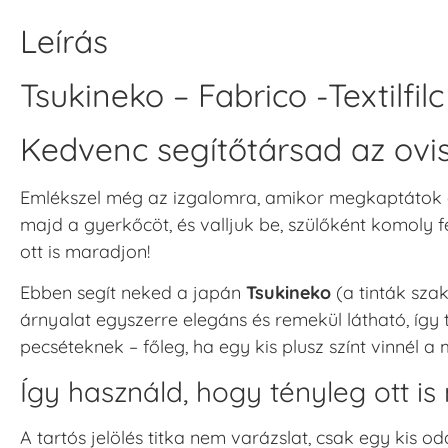
Leírás
Tsukineko – Fabrico -Textilfi
Kedvenc segítőtársad az ovis
Emlékszel még az izgalomra, amikor megkaptátok az
majd a gyerkőcöt, és valljuk be, szülőként komoly
ott is maradjon!
Ebben segít neked a japán
Tsukineko
(a tinták szak
árnyalat egyszerre elegáns és remekül látható, így t
pecséteknek – főleg, ha egy kis plusz színt vinnél 
Így használd, hogy tényleg ott i
A tartós jelölés titka nem varázslat, csak egy kis oda