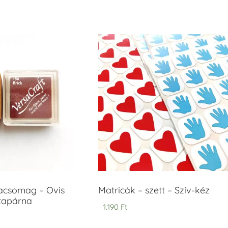
acsomag – Ovis
Matricák – szett – Szív-kéz
ntapárna
1.190
Ft