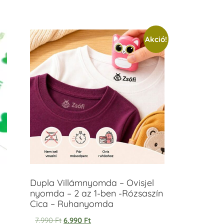
Akció!
Dupla Villámnyomda – Ovisjel
nyomda – 2 az 1-ben -Rózsaszín
Cica – Ruhanyomda
7.990
Ft
6.990
Ft