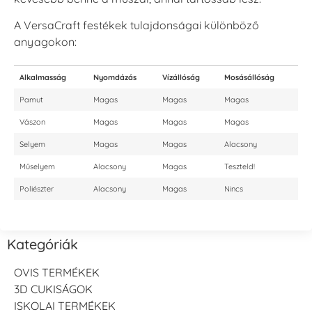
A VersaCraft festékek tulajdonságai különböző
anyagokon:
Alkalmasság
Nyomdázás
Vízállóság
Mosásállóság
Pamut
Magas
Magas
Magas
Vászon
Magas
Magas
Magas
Selyem
Magas
Magas
Alacsony
Műselyem
Alacsony
Magas
Teszteld!
Poliészter
Alacsony
Magas
Nincs
Kategóriák
OVIS TERMÉKEK
3D CUKISÁGOK
ISKOLAI TERMÉKEK