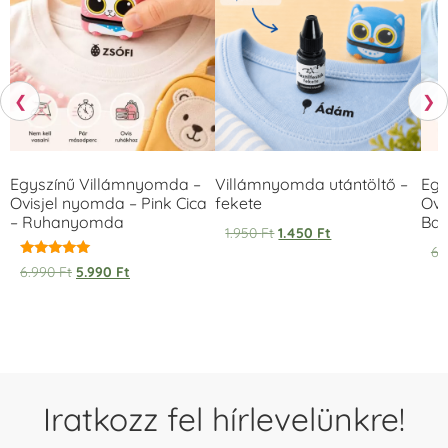
❮
❯
Egyszínű Villámnyomda –
Villámnyomda utántöltő –
Egy
Ovisjel nyomda – Pink Cica
fekete
Ovi
– Ruhanyomda
Bag
1.950
Ft
1.450
Ft
6.
Értékelés:
6.990
Ft
5.990
Ft
5.00
/ 5
Iratkozz fel hírlevelünkre!