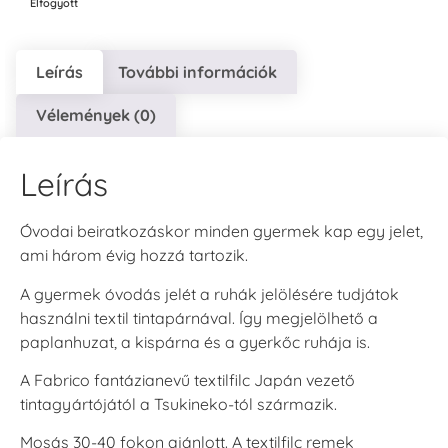
Elfogyott
Leírás
További információk
Vélemények (0)
Leírás
Óvodai beiratkozáskor minden gyermek kap egy jelet,
ami három évig hozzá tartozik.
A gyermek óvodás jelét a ruhák jelölésére tudjátok
használni textil tintapárnával. Így megjelölhető a
paplanhuzat, a kispárna és a gyerkőc ruhája is.
A Fabrico fantázianevű textilfilc Japán vezető
tintagyártójától a Tsukineko-tól származik.
Mosás 30-40 fokon ajánlott. A textilfilc remek