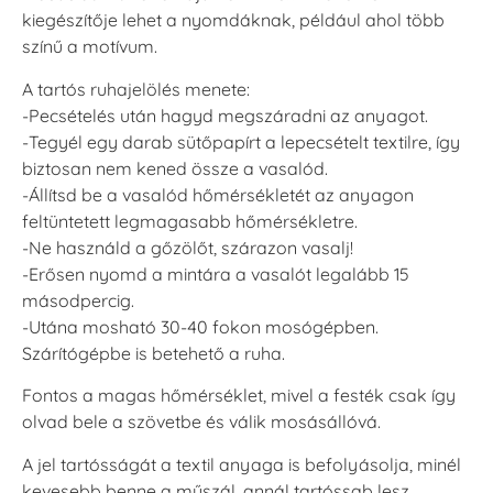
kiegészítője lehet a nyomdáknak, például ahol több
színű a motívum.
A tartós ruhajelölés menete:
-Pecsételés után hagyd megszáradni az anyagot.
-Tegyél egy darab sütőpapírt a lepecsételt textilre, így
biztosan nem kened össze a vasalód.
-Állítsd be a vasalód hőmérsékletét az anyagon
feltüntetett legmagasabb hőmérsékletre.
-Ne használd a gőzölőt, szárazon vasalj!
-Erősen nyomd a mintára a vasalót legalább 15
másodpercig.
-Utána mosható 30-40 fokon mosógépben.
Szárítógépbe is betehető a ruha.
Fontos a magas hőmérséklet, mivel a festék csak így
olvad bele a szövetbe és válik mosásállóvá.
A jel tartósságát a textil anyaga is befolyásolja, minél
kevesebb benne a műszál, annál tartóssab lesz.