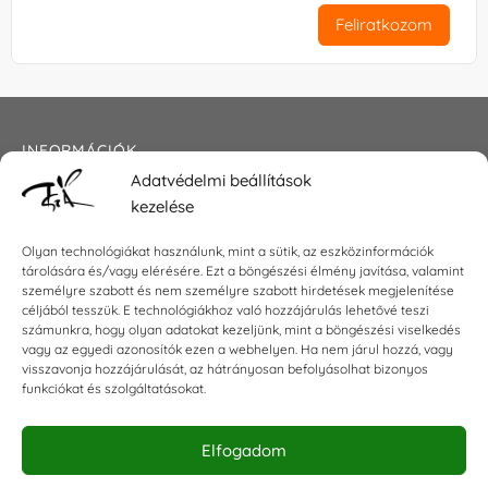
Feliratkozom
INFORMÁCIÓK
Adatvédelmi beállítások
Általános szerződési feltételek
kezelése
Adatkezelési tájékoztató
Impresszum
Olyan technológiákat használunk, mint a sütik, az eszközinformációk
tárolására és/vagy elérésére. Ezt a böngészési élmény javítása, valamint
személyre szabott és nem személyre szabott hirdetések megjelenítése
céljából tesszük. E technológiákhoz való hozzájárulás lehetővé teszi
KAPCSOLAT
számunkra, hogy olyan adatokat kezeljünk, mint a böngészési viselkedés
vagy az egyedi azonosítók ezen a webhelyen. Ha nem járul hozzá, vagy
visszavonja hozzájárulását, az hátrányosan befolyásolhat bizonyos
E-mail:
shop@torokszilvi.com
funkciókat és szolgáltatásokat.
Telefon: +36 30 6767872
Elfogadom
KÖZÖSSÉGI