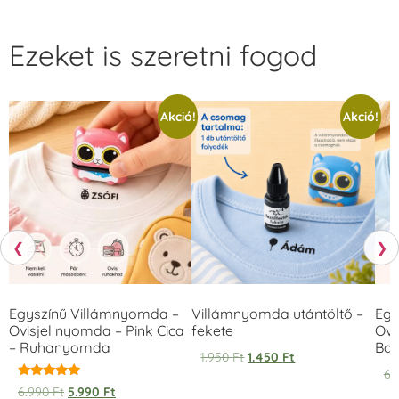
Ezeket is szeretni fogod
Akció!
Akció!
❮
❯
Egyszínű Villámnyomda –
Villámnyomda utántöltő –
Egy
Ovisjel nyomda – Pink Cica
fekete
Ovi
– Ruhanyomda
Bag
1.950
Ft
1.450
Ft
6.
Értékelés:
6.990
Ft
5.990
Ft
5.00