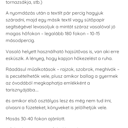
tornazsákja, stb.)
A nyomdázás után a textilt pár percig hagyjuk
száradni, majd egy másik textil vagy sütőpapír
segítségével levasoljuk a mintát száraz vasalóval jó
magas hőfokon – legalább 180 fokon – 10-15
másodpercig.
Vasaló helyett használható hajsütővas is, van aki erre
esküszik. A lényeg, hogy kapjon hőkezelést a ruha.
Ráadásul műalkotások – rajzok, szobrok, meghívók –
is pecsételhetők vele, plusz amikor ballag a gyermek
az óvodából megkaphatja emlékként a
tarisznyájába….
és amikor első osztályos lesz és még nem tud írni,
olvasni a füzeteket, könyveket is jelölhetjük vele.
Mosás 30-40 fokon ajánlott.