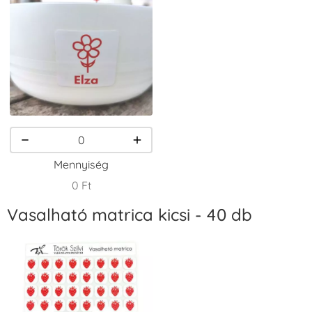
VersaCraft
VersaCraft
VersaCraft
Tintapárna -
Tintapárna -
Tintapárna -
Csokibarna
Erdőzöld
Fehér
+1.380 Ft
+790 Ft
+1.380 Ft
Mennyiség
0 Ft
Vasalható matrica kicsi - 40 db
VersaCraft
VersaCraft
VersaCraft
Tintapárna -
Tintapárna -
Tintapárna -
Fekete
Fenyőzöld
Gránátalma
+1.380 Ft
+1.380 Ft
+790 Ft