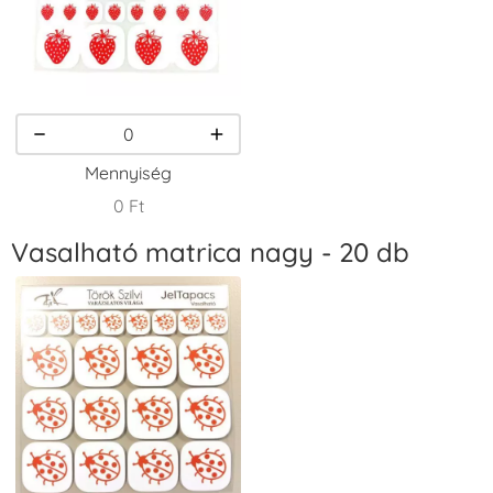
VersaCraft
VersaCraft
VersaCraft
Tintapárna -
Tintapárna -
Tintapárna -
Homokbarna
Kiwizöld
Narancssárga
+1.380 Ft
+1.380 Ft
+1.380 Ft
Mennyiség
0 Ft
Vasalható matrica nagy - 20 db
VersaCraft
VersaCraft
VersaCraft
Tintapárna -
Tintapárna -
Tintapárna -
Orgonalila
Pipacspiros
Rózsaszín
+1.380 Ft
+1.380 Ft
+790 Ft