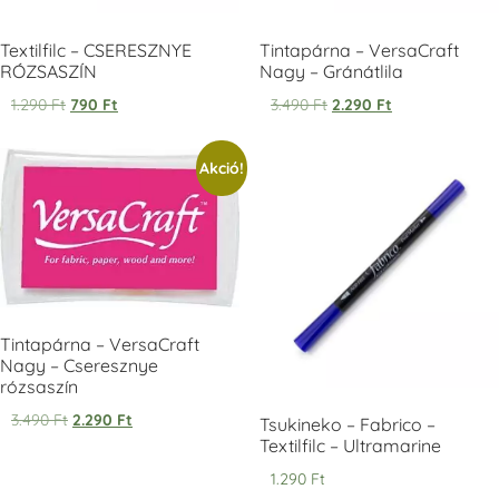
Textilfilc – CSERESZNYE
Tintapárna – VersaCraft
RÓZSASZÍN
Nagy – Gránátlila
1.290
Ft
790
Ft
3.490
Ft
2.290
Ft
Tsukineko -
Tsukineko -
Tsukineko -
Akció!
VersaCraft
VersaCraft
VersaCraft
Tintapárna -
Tintapárna -
Tintapárna -
Starry Night -
Stone -
Wasabi
csillagos éjkék
kőszürke
+1.380 Ft
+1.380 Ft
+1.380 Ft
Tintapárna – VersaCraft
Nagy – Cseresznye
rózsaszín
3.490
Ft
2.290
Ft
VersaCraft
VersaCraft
VersaCraft
Tsukineko – Fabrico –
Tintapárna -
Tintapárna -
Tintapárna -
Textilfilc – Ultramarine
Éjkék
Ködszürke
Középkék
1.290
Ft
+1.380 Ft
+1.380 Ft
+790 Ft