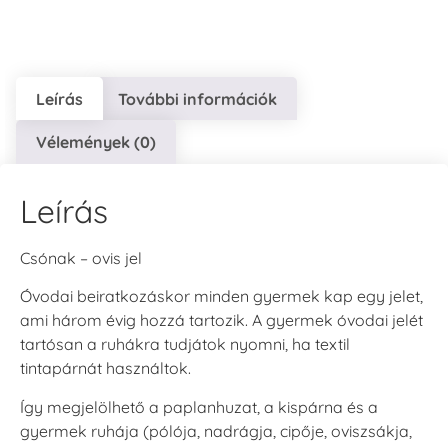
Leírás
További információk
VersaCraft
VersaCraft
VersaCraft
Vélemények (0)
Tintapárna - Lila
Tintapárna -
Tintapárna -
Mentazöld
Rágógumi
+790 Ft
rózsaszín
+1.380 Ft
Leírás
+790 Ft
Csónak – ovis jel
Óvodai beiratkozáskor minden gyermek kap egy jelet,
ami három évig hozzá tartozik. A gyermek óvodai jelét
tartósan a ruhákra tudjátok nyomni, ha textil
VersaCraft
VersaCraft
tintapárnát használtok.
Tintapárna -
Tintapárna -
Hidegszürke -
Vízkék
Így megjelölhető a paplanhuzat, a kispárna és a
VersaCraft
+790 Ft
gyermek ruhája (pólója, nadrágja, cipője, oviszsákja,
+1.380 Ft