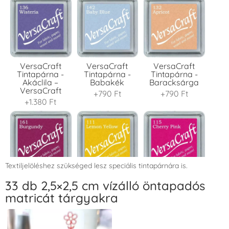
VersaCraft
VersaCraft
VersaCraft
Tintapárna -
Tintapárna -
Tintapárna -
Akáclila –
Babakék
Baracksárga
VersaCraft
+790 Ft
+790 Ft
+1.380 Ft
Textiljelöléshez szükséged lesz speciális tintapárnára is.
VersaCraft
VersaCraft
VersaCraft
33 db 2,5×2,5 cm vízálló öntapadós
Tintapárna -
Tintapárna -
Tintapárna -
matricát tárgyakra
Bordó
Citromsárga
Cseresznyeszín
+1.380 Ft
+1.380 Ft
+790 Ft