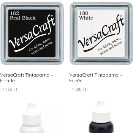
Tsukineko -
Tsukineko -
Tsukineko -
VersaCraft
VersaCraft
VersaCraft
Tintapárna -
Tintapárna -
Tintapárna -
Cherry Red -
Clover -
Cocoa -
Cseresznye
Lóherezöld
kakaóbarna
piros
+1.380 Ft
+1.380 Ft
+1.380 Ft
VersaCraft Tintapárna –
VersaCraft Tintapárna –
Fekete
Fehér
1.380
Ft
1.380
Ft
Tsukineko -
Tsukineko -
Tsukineko -
VersaCraft
VersaCraft
VersaCraft
Tintapárna -
Tintapárna -
Tintapárna -
Denim -
Espresso
Moss -
farmerkék
Mohazöld
+1.380 Ft
+1.380 Ft
+1.380 Ft