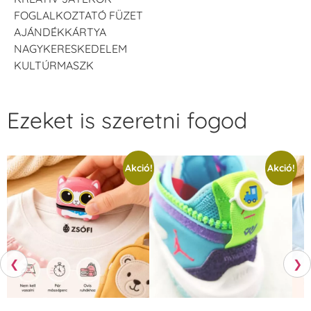
FOGLALKOZTATÓ FÜZET
AJÁNDÉKKÁRTYA
NAGYKERESKEDELEM
KULTÚRMASZK
Ezeket is szeretni fogod
Akció!
Akció!
❮
❯