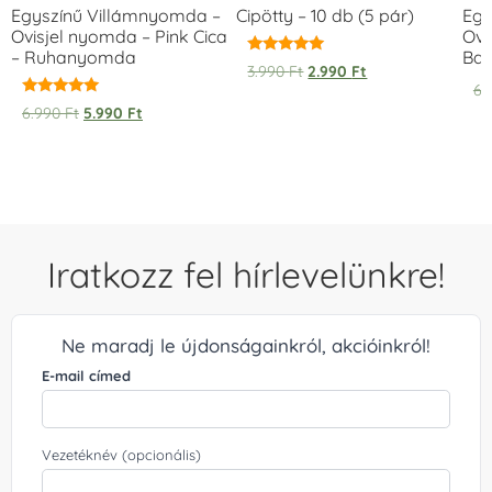
Egyszínű Villámnyomda –
Cipötty – 10 db (5 pár)
Egy
Ovisjel nyomda – Pink Cica
Ovi
– Ruhanyomda
Bag
Értékelés:
3.990
Ft
2.990
Ft
5.00
6.
/ 5
Értékelés:
6.990
Ft
5.990
Ft
5.00
/ 5
Iratkozz fel hírlevelünkre!
Ne maradj le újdonságainkról, akcióinkról!
E-mail címed
Vezetéknév (opcionális)