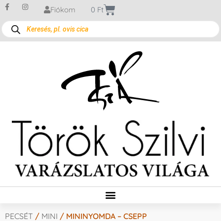
Fiókom
0
Ft
PECSÉT
/
MINI
/ MININYOMDA – CSEPP