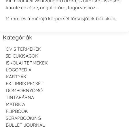
Kit mikor kell vinni zongora órára, szolfézsra, úszásra,
karate edzésre, angol órára, fogorvoshoz….
14 mm-es átmérőjű körpecsét társasjáték bábukon.
Kategóriák
OVIS TERMÉKEK
3D CUKISÁGOK
ISKOLAI TERMÉKEK
LOGOPÉDIA
KÁRTYÁK
EX LIBRIS PECSÉT
DOMBORNYOMÓ
TINTAPÁRNA
MATRICA
FLIPBOOK
SCRAPBOOKING
BULLET JOURNAL