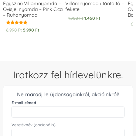
Egyszínű Villámnyomda –
Villámnyomda utántöltő –
Egy
Ovisjel nyomda – Pink Cica
fekete
Ovi
– Ruhanyomda
Bag
1.950
Ft
1.450
Ft
6.
Értékelés:
6.990
Ft
5.990
Ft
5.00
/ 5
Iratkozz fel hírlevelünkre!
Ne maradj le újdonságainkról, akcióinkról!
E-mail címed
Vezetéknév (opcionális)