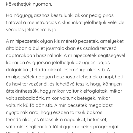
követhetjük nyomon.
Ha nőgyógyászhoz készülünk, akkor pedig piros
tintával a menstruációs ciklusunkat jelölhetjük vele, de
véradás jelölésére is jó.
A minipecsétek olyan kis méretű pecsétek, amelyeket
általában a bullet journalokban és családi tervező
naptárakban használnak. A minipecsétek segítségével
könnyen és gyorsan jelölhetjük az ügyes-bajos
dolgainkat, feladatainkat, eseményeinket stb. A
minipecsétek nagyon hasznosak lehetnek a napi, heti
és havi tervezésnél, és lehetővé teszik, hogy könnyen
áttekinthessük, hogy mikor voltunk elfoglaltak, mikor
volt szabadidőnk, mikor voltunk betegek, mikor
voltunk külföldön stb. A minipecsétek megoldást
nyújtanak arra, hogy észben tartsuk bokros
teendőinket, és átlássuk a napunkat, hetünket,
valamint segítenek átlátni gyermekeink programjait.