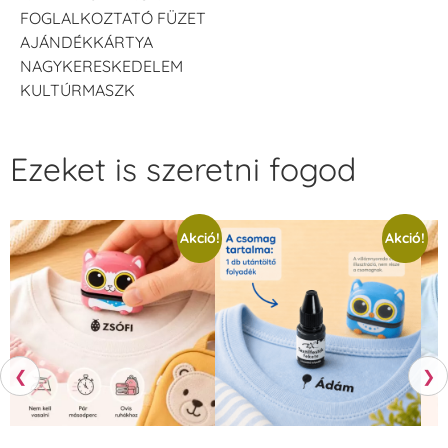
FOGLALKOZTATÓ FÜZET
AJÁNDÉKKÁRTYA
NAGYKERESKEDELEM
KULTÚRMASZK
Ezeket is szeretni fogod
Akció!
Akció!
❮
❯