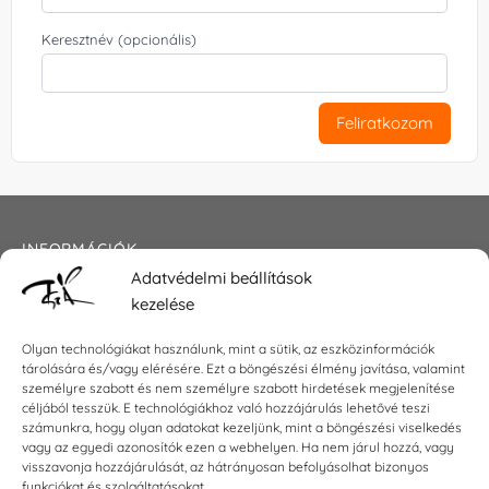
Keresztnév (opcionális)
Feliratkozom
INFORMÁCIÓK
Adatvédelmi beállítások
Általános szerződési feltételek
kezelése
Adatkezelési tájékoztató
Impresszum
Olyan technológiákat használunk, mint a sütik, az eszközinformációk
tárolására és/vagy elérésére. Ezt a böngészési élmény javítása, valamint
személyre szabott és nem személyre szabott hirdetések megjelenítése
céljából tesszük. E technológiákhoz való hozzájárulás lehetővé teszi
számunkra, hogy olyan adatokat kezeljünk, mint a böngészési viselkedés
KAPCSOLAT
vagy az egyedi azonosítók ezen a webhelyen. Ha nem járul hozzá, vagy
visszavonja hozzájárulását, az hátrányosan befolyásolhat bizonyos
E-mail:
shop@torokszilvi.com
funkciókat és szolgáltatásokat.