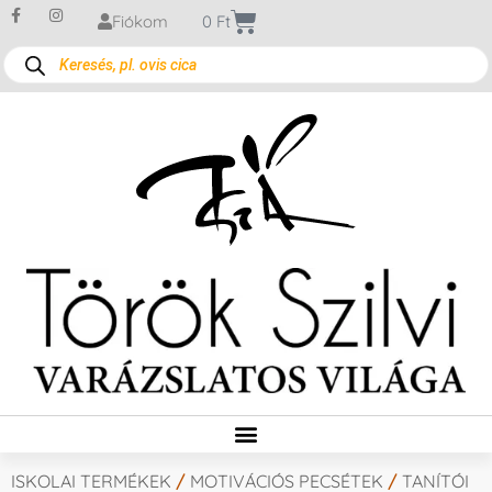
Fiókom
0
Ft
ISKOLAI TERMÉKEK
/
MOTIVÁCIÓS PECSÉTEK
/
TANÍTÓI