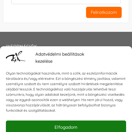
Feliratkozom
INFORMÁCIÓK
Adatvédelmi beállítások
Általános szerződési feltételek
kezelése
Adatkezelési tájékoztató
Impresszum
Olyan technológiákat használunk, mint a sütik, az eszközinformációk
tárolására és/vagy elérésére. Ezt a böngészési élmény javítása, valamint
személyre szabott és nem személyre szabott hirdetések megjelenítése
céljából tesszük. E technológiákhoz való hozzájárulás lehetővé teszi
KAPCSOLAT
számunkra, hogy olyan adatokat kezeljünk, mint a böngészési viselkedés
vagy az egyedi azonosítók ezen a webhelyen. Ha nem járul hozzá, vagy
visszavonja hozzájárulását, az hátrányosan befolyásolhat bizonyos
E-mail:
shop@torokszilvi.com
funkciókat és szolgáltatásokat.
Telefon: +36 30 6767872
Elfogadom