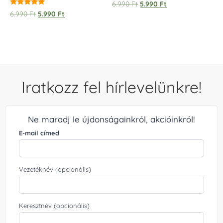
6.990
Ft
5.990
Ft
/ 
Értékelés:
6.990
Ft
5.990
Ft
5.00
/ 5
Iratkozz fel hírlevelünkre!
Ne maradj le újdonságainkról, akcióinkról!
E-mail címed
Vezetéknév (opcionális)
Keresztnév (opcionális)