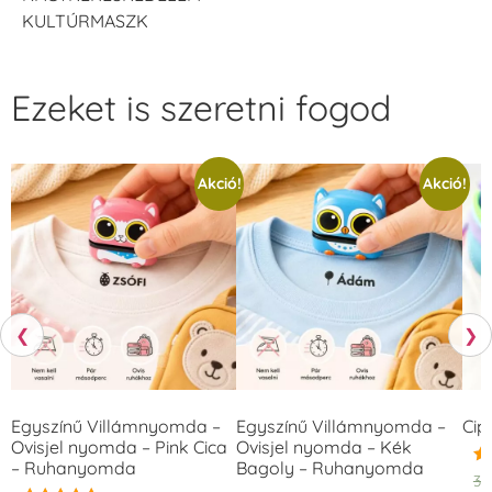
KULTÚRMASZK
Ezeket is szeretni fogod
Akció!
Akció!
❮
❯
Egyszínű Villámnyomda –
Egyszínű Villámnyomda –
Cip
Ovisjel nyomda – Pink Cica
Ovisjel nyomda – Kék
– Ruhanyomda
Bagoly – Ruhanyomda
Ér
3.
5.