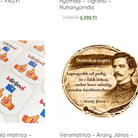
– FAGYI
nyomda – Tigrisfiú –
Ruhanyomda
7.990
Ft
6.990
Ft
áló matrica –
Versmatrica – Arany János –