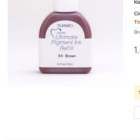
Ka
Cí
Ti
Br
1