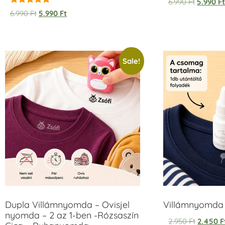
6.990
Ft
5.990
F
Rated
6.990
Ft
5.990
Ft
5.00
out of 5
Sale!
Dupla Villámnyomda – Ovisjel
Villámnyomda u
nyomda – 2 az 1-ben -Rózsaszín
2.950
Ft
2.450
F