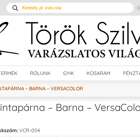
TERMÉK
RÓLUNK
GYIK
KOSARAM
PÉNZT
NTAPÁRNA – BARNA – VERSACOLOR
intapárna – Barna – VersaColo
kkszám:
VCR-054