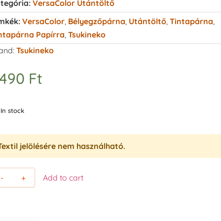
tegória:
VersaColor Utántöltő
mkék:
VersaColor
,
Bélyegzőpárna
,
Utántöltő
,
Tintapárna
,
ntapárna Papírra
,
Tsukineko
and:
Tsukineko
.490
Ft
In stock
Textil jelölésére nem használható.
-
+
Add to cart