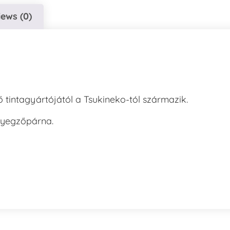
iews (0)
tintagyártójától a Tsukineko-tól származik.
élyegzőpárna.