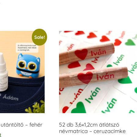
t
out of 5
Sale!
tántöltő – fehér
52 db 3,6×1,2cm átlátszó
névmatrica – ceruzacímke
t