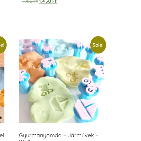
1.950
Ft
1.450
Ft
e!
Sale!
el
Gyurmanyomda – Járművek –