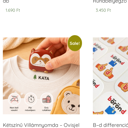
db
Ruhabélyegző 
1.690
Ft
3.450
Ft
Sale!
Kétszínű Villámnyomda – Ovisjel
B–d differenci