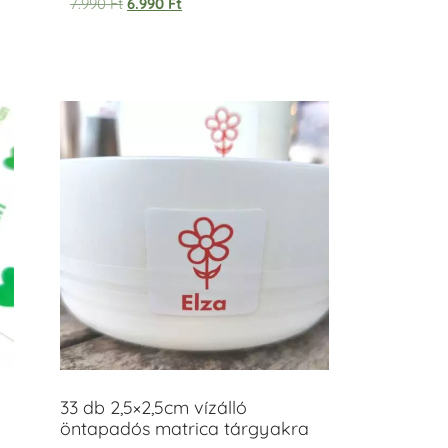
7.990
Ft
6.990
Ft
33 db 2,5×2,5cm vízálló
öntapadós matrica tárgyakra