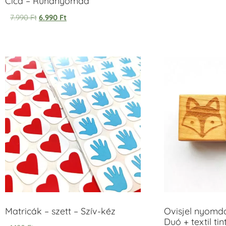
Cica – Ruhanyomda
7.990
Ft
6.990
Ft
Matricák – szett – Szív-kéz
Ovisjel nyomd
Duó + textil ti