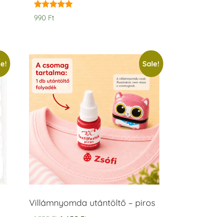
Rated
990
Ft
5.00
out of 5
e!
Sale!
Villámnyomda utántöltő – piros