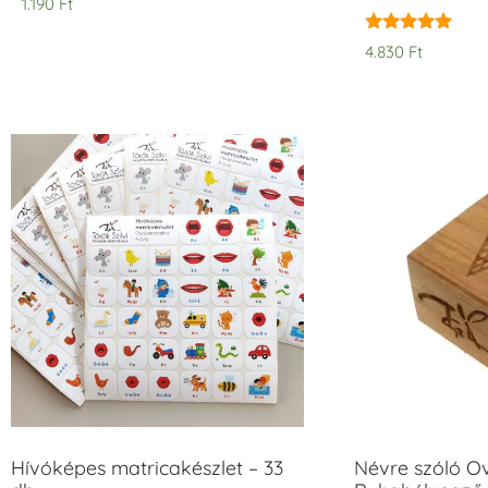
1.190
Ft
Rated
4.830
Ft
5.00
out of 5
Hívóképes matricakészlet – 33
Névre szóló O