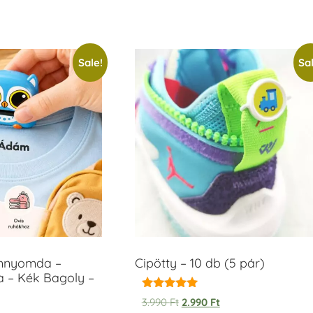
Sale!
Sal
ámnyomda –
Cipötty – 10 db (5 pár)
a – Kék Bagoly –
Rated
3.990
Ft
2.990
Ft
5.00