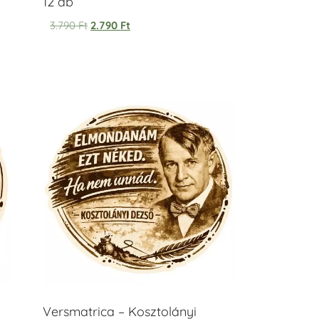
12 db
3.790
Ft
2.790
Ft
Versmatrica – Kosztolányi