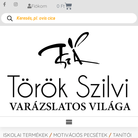
Fiókom
0
Ft
ISKOLAI TERMÉKEK
/
MOTIVÁCIÓS PECSÉTEK
/
TANÍTÓI