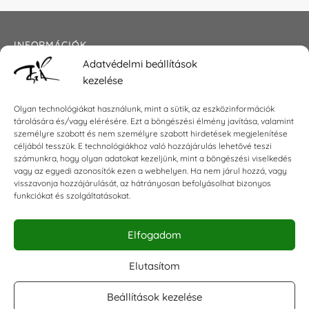
INFORMÁCIÓK
Adatvédelmi beállítások
Általános szerződési feltételek
kezelése
Adatkezelési tájékoztató
Impresszum
Olyan technológiákat használunk, mint a sütik, az eszközinformációk
tárolására és/vagy elérésére. Ezt a böngészési élmény javítása, valamint
személyre szabott és nem személyre szabott hirdetések megjelenítése
céljából tesszük. E technológiákhoz való hozzájárulás lehetővé teszi
KAPCSOLAT
számunkra, hogy olyan adatokat kezeljünk, mint a böngészési viselkedés
vagy az egyedi azonosítók ezen a webhelyen. Ha nem járul hozzá, vagy
visszavonja hozzájárulását, az hátrányosan befolyásolhat bizonyos
E-mail:
shop@torokszilvi.com
funkciókat és szolgáltatásokat.
Telefon: +36 30 6767872
Elfogadom
KÖZÖSSÉGI
Elutasítom
Beállítások kezelése
Facebook csoport