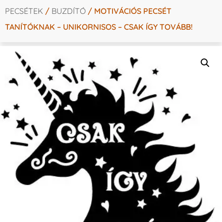
PECSÉTEK
/
BUZDÍTÓ
/ MOTIVÁCIÓS PECSÉT
TANÍTÓKNAK – UNIKORNISOS – CSAK ÍGY TOVÁBB!