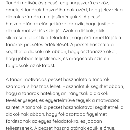
Tanári motívációs pecsét egy nagyszerű eszköz,
amelyet tanárok használhatnak azért, hogy jelezzék a
diákok számára a teljesítményüket. A pecsét
használatának előnyei közé tartozik, hogy javítja a
diákok motivációs szintjét. Azok a diákok, akik
sikeresen teljesítik a feladatot, nagy örömmel látják a
tanárok pecsétes értékelését. A pecsét használata
segíthet a diákoknak abban, hogy ösztönözze őket,
hogy jobban teljesítsenek, és magasabb szinten
folytassák az oktatást.
A tanári motívációs pecsét használata a tanárok
számára is hasznos lehet. Használatuk segíthet abban,
hogy a tanárok hatékonyan irányítsák a diákok
tevékenységét, és egyértelművé tegyék a motivációs
szintet. A tanárok a pecsét használatával segíthetnek a
diákoknak abban, hogy fokozottabb figyelmet
fordítsanak az egyes feladatokra, és jobban
teljesítsenek. A pecsét használatának egyik előnye,