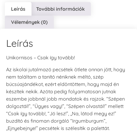
Leírás
További információk
Vélemények (0)
Leírás
Unikornisos – Csak így tovább!
Az iskolai jutalmazó pecsétek ötlete onnan jött, hogy
nem találtam a tanító néniknek méltó, szép
búcsúajándékot, ezért eldöntöttem, hogy majd én
készítek nekik. Azóta pedig folyamatosan jutnak
eszembe jobbnál jobb mondatok és rajzok. “Szépen
dolgoztál!”, “Ügyes vagy!”, “Szépen olvastál!” mellett
“Csak így tovább!, “Jó lesz!”, „Na, látod megy ez!”
buzdító és finoman dorgáló “Irgumburgum”,
„Ejnyebejnye!” pecsétek is szélesítik a palettát.