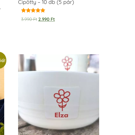
Cipötty – 10 db (5 pár)
–
Értékelés:
3.990
Ft
2.990
Ft
5.00
/ 5
ió!