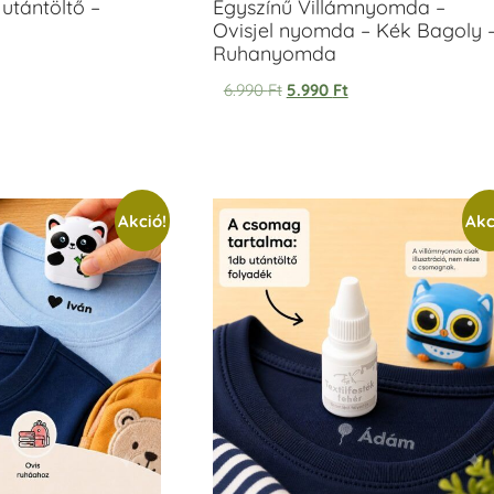
utántöltő –
Egyszínű Villámnyomda –
Ovisjel nyomda – Kék Bagoly 
Ruhanyomda
6.990
Ft
5.990
Ft
Akció!
Akc