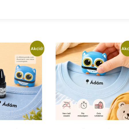
Akció!
Akc