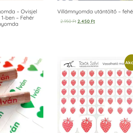
yomda – Ovisjel
Villámnyomda utántöltő – fehé
 1-ben – Fehér
2.950
Ft
2.450
Ft
anyomda
Akc