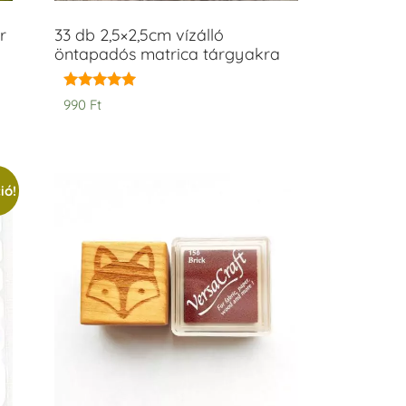
r
33 db 2,5×2,5cm vízálló
öntapadós matrica tárgyakra
Értékelés:
990
Ft
5.00
/ 5
ió!