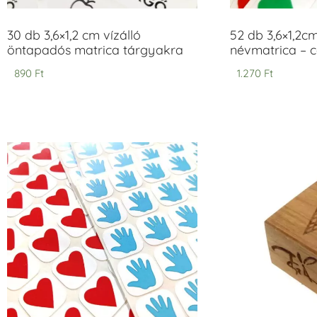
30 db 3,6×1,2 cm vízálló
52 db 3,6×1,2c
öntapadós matrica tárgyakra
névmatrica – 
890
Ft
1.270
Ft