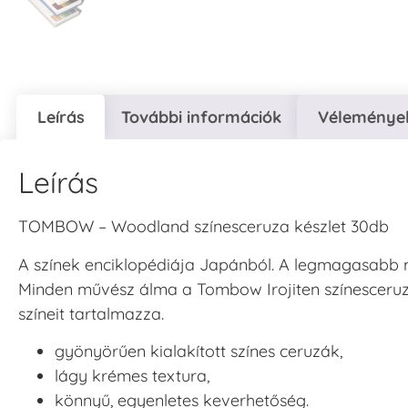
Leírás
További információk
Vélemények
Leírás
TOMBOW – Woodland színesceruza készlet 30db
A színek enciklopédiája Japánból. A legmagasabb mi
Minden művész álma a Tombow Irojiten színesceruza
színeit tartalmazza.
gyönyörűen kialakított színes ceruzák,
lágy krémes textura,
könnyű, egyenletes keverhetőség.