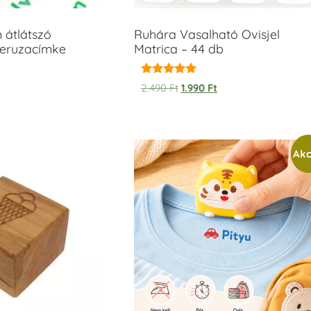
m átlátszó
Ruhára Vasalható Ovisjel
ceruzacímke
Matrica – 44 db
Értékelés:
2.490
Ft
1.990
Ft
5.00
/ 5
Akc