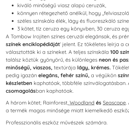
kiváló minőségű viasz alapú ceruzák,
könnyen rétegezhető anélkül, hogy „felviaszoló
széles színskála élék, lágy és fluoreszkáló színe
3 kötet, tíz ceruza egy könyvben, 30 ceruza eg
A Tombow Irojiten színes ceruzái elegánsak, és pr
színek enciklopédiáját
‘ jelent. Ez tökéletes leírja
választották ki a színeket. A teljes színskála
100 szí
találsz köztük gyönyörű, és különleges
neon és pasz
minőségű, viaszos,
textúrája
lágy, krémes.
Tökélet
pedig igazán
elegáns, fehér színű,
a végükön
szín
készletben
kaphatóak, többféle színválogatásban. 
csomagolás
ban kaphatóak.
A három kötet; Rainforest,
Woodland
és
Seascape
.
a termék magas minősége miatt kiemelkedő eszkö
Professzionális eszköz művészek számára.