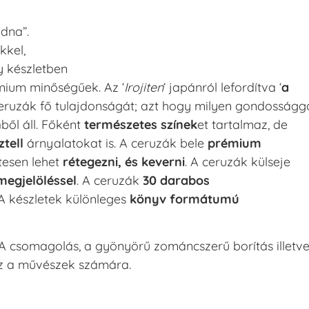
dna”.
kkel,
y készletben
émium minőségűek. Az ‘
Irojiten
‘ japánról lefordítva ‘
a
 a ceruzák fő tulajdonságát; azt hogy milyen gondosságg
n
ből áll. Főként
természetes színek
et tartalmaz, de
tell
árnyalatokat is. A ceruzák bele
prémium
esen lehet
rétegezni, és keverni
. A ceruzák külseje
megjelöléssel
. A ceruzák
30 darabos
A készletek különleges
könyv formátumú
 A csomagolás, a gyönyörű zománcszerű borítás illetv
z a művészek számára.