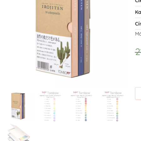
Ci
Ka
Cí
Má
2