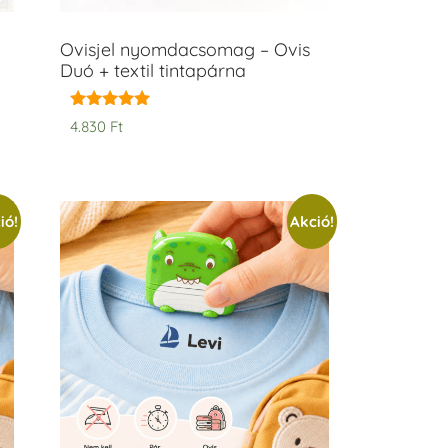
Ovisjel nyomdacsomag – Ovis
Duó + textil tintapárna
Értékelés:
4.830
Ft
5.00
/ 5
ió!
Akció!