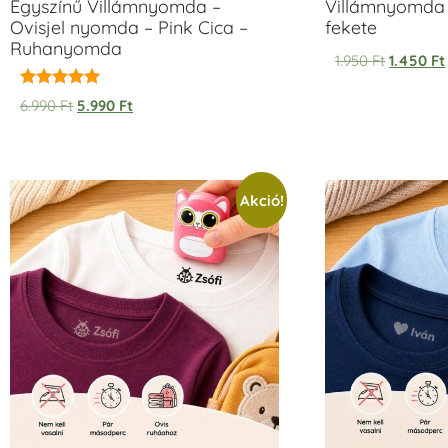
Egyszínű Villámnyomda –
Villámnyomda 
Ovisjel nyomda – Pink Cica –
fekete
Ruhanyomda
1.950
Ft
1.450
Ft
Értékelés:
6.990
Ft
5.990
Ft
5.00
/ 5
Akció!