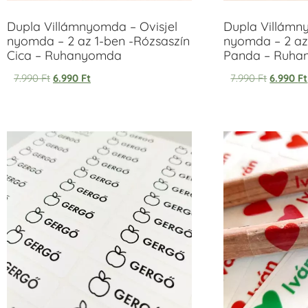
Dupla Villámnyomda – Ovisjel
Dupla Villámn
nyomda – 2 az 1-ben -Rózsaszín
nyomda – 2 az
Cica – Ruhanyomda
Panda – Ruh
7.990
Ft
6.990
Ft
7.990
Ft
6.990
Ft