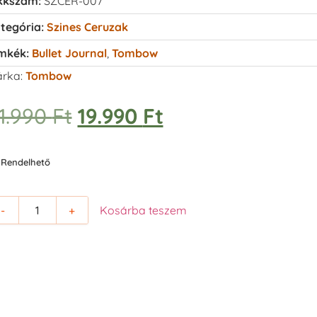
kkszám:
SZCER-007
tegória:
Szines Ceruzak
mkék:
Bullet Journal
,
Tombow
rka:
Tombow
1.990
Ft
19.990
Ft
Rendelhető
-
+
Kosárba teszem