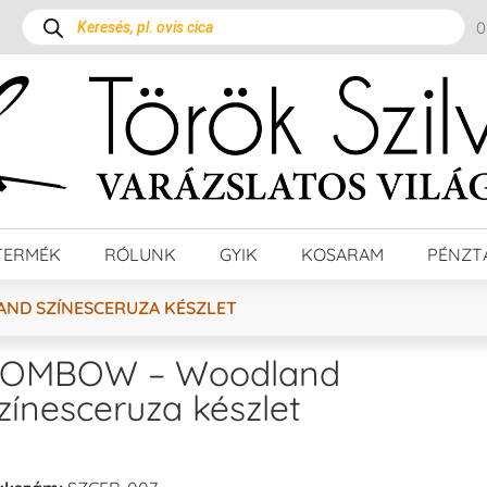
TERMÉK
RÓLUNK
GYIK
KOSARAM
PÉNZT
ND SZÍNESCERUZA KÉSZLET
TOMBOW – Woodland
zínesceruza készlet