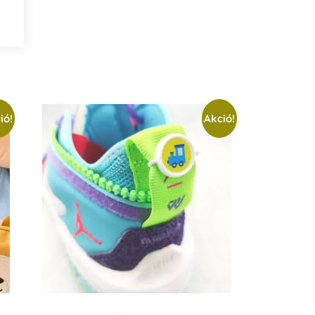
ió!
Akció!