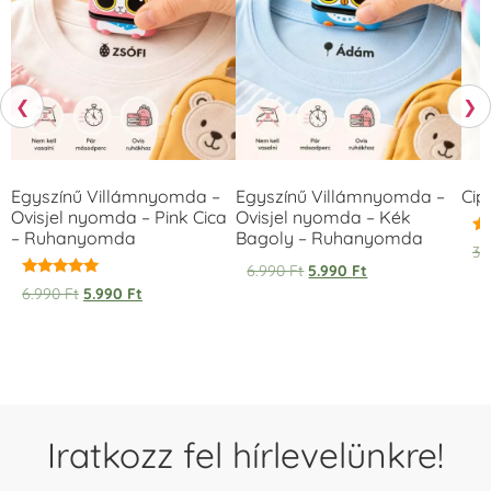
❮
❯
Egyszínű Villámnyomda –
Egyszínű Villámnyomda –
Cip
Ovisjel nyomda – Pink Cica
Ovisjel nyomda – Kék
– Ruhanyomda
Bagoly – Ruhanyomda
Ér
3.
5.
6.990
Ft
5.990
Ft
/ 
Értékelés:
6.990
Ft
5.990
Ft
5.00
/ 5
Iratkozz fel hírlevelünkre!