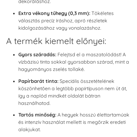
dekoráláshoz.
Extra vékony tűhegy (0,3 mm):
Tökéletes
választás precíz íráshoz, apró részletek
kidolgozásához vagy vonalazáshoz.
A termék kiemelt előnyei:
Gyors száradás:
Felejtsd el a maszatolódást! A
vízbázisú tinta sokkal gyorsabban szárad, mint a
hagyományos zselés tollaké.
Papírbarát tinta:
Speciális összetételének
köszönhetően a legtöbb papírtípuson nem üt át,
így a naplód mindkét oldalát bátran
használhatod.
Tartós minőség:
A hegyek hosszú élettartamúak
és intenzív használat mellett is megőrzik eredeti
alakjukat.