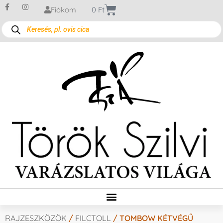
Fiókom
0
Ft
RAJZESZKÖZÖK
/
FILCTOLL
/ TOMBOW KÉTVÉGŰ