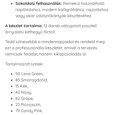
Sokoldalú felhasználás:
Remekül használható
naplóíráshoz, modern kalligráfiához, rajzoláshoz
vagy akár üdvözlőkártyák készítéséhez.
A készlet tartalma:
12 darab válogatott pasztell
árnyalatú kéthegyű filctoll.
Tedd színesebbé a mindennapjaidat és rendeld meg
ezt a professzionális készletet, amivel a tervezés
nemcsak feladat, hanem kikapcsolódás is!
Tartalmazott színek:
50 Lime Green,
85 Smaragdzöld,
15 Kék,
42 Navy,
82 Grape,
22 Rózsaszín,
79 Candy Pink,