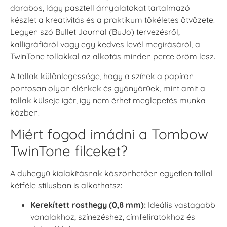
darabos, lágy pasztell árnyalatokat tartalmazó
készlet a kreativitás és a praktikum tökéletes ötvözete.
Legyen szó Bullet Journal (BuJo) tervezésről,
kalligráfiáról vagy egy kedves levél megírásáról, a
TwinTone tollakkal az alkotás minden perce öröm lesz.
A tollak különlegessége, hogy a színek a papíron
pontosan olyan élénkek és gyönyörűek, mint amit a
tollak külseje ígér, így nem érhet meglepetés munka
közben.
Miért fogod imádni a Tombow
TwinTone filceket?
A duhegyű kialakításnak köszönhetően egyetlen tollal
kétféle stílusban is alkothatsz:
Kerekített rosthegy (0,8 mm):
Ideális vastagabb
vonalakhoz, színezéshez, címfeliratokhoz és