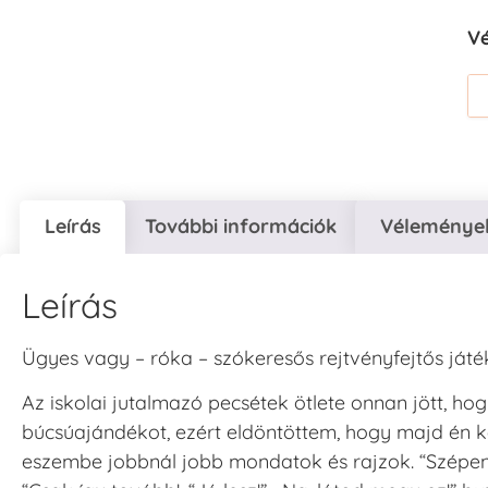
V
Leírás
További információk
Vélemények
Leírás
Ügyes vagy – róka – szókeresős rejtvényfejtős játé
Az iskolai jutalmazó pecsétek ötlete onnan jött, ho
búcsúajándékot, ezért eldöntöttem, hogy majd én k
eszembe jobbnál jobb mondatok és rajzok. “Szépen do