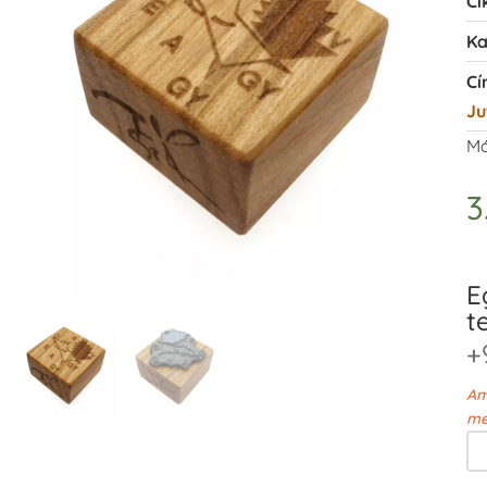
Ci
Ka
Cí
Ju
Má
3
E
t
+
Am
me