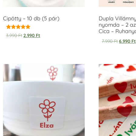
Cipötty – 10 db (5 pár)
Dupla Villámn
nyomda – 2 az
Cica – Ruhan
Értékelés:
3.990
Ft
2.990
Ft
5.00
7.990
Ft
6.990
Ft
/ 5