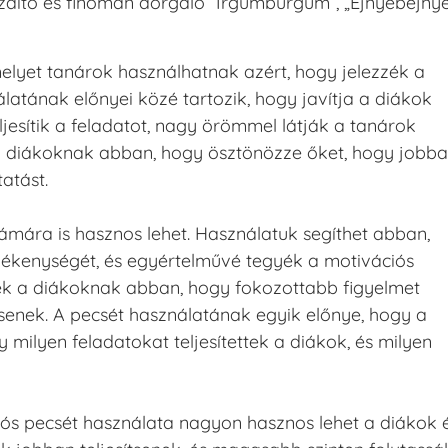
buzdító és finoman dorgáló “Irgumburgum”, „Ejnyebejnye
elyet tanárok használhatnak azért, hogy jelezzék a
latának előnyei közé tartozik, hogy javítja a diákok
eljesítik a feladatot, nagy örömmel látják a tanárok
t a diákoknak abban, hogy ösztönözze őket, hogy jobb
atást.
ámára is hasznos lehet. Használatuk segíthet abban,
vékenységét, és egyértelművé tegyék a motivációs
tnek a diákoknak abban, hogy fokozottabb figyelmet
tsenek. A pecsét használatának egyik előnye, hogy a
milyen feladatokat teljesítettek a diákok, és milyen
ós pecsét használata nagyon hasznos lehet a diákok 