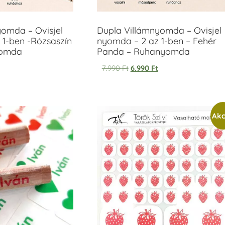
yomda – Ovisjel
Dupla Villámnyomda – Ovisjel
 1-ben -Rózsaszín
nyomda – 2 az 1-ben – Fehér
yomda
Panda – Ruhanyomda
7.990
Ft
6.990
Ft
Akc