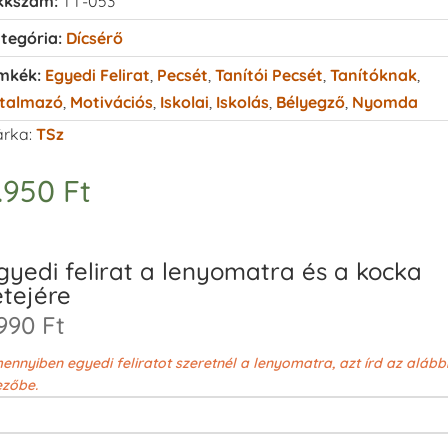
kkszám:
TT-053
tegória:
Dícsérő
mkék:
Egyedi Felirat
,
Pecsét
,
Tanítói Pecsét
,
Tanítóknak
,
talmazó
,
Motivációs
,
Iskolai
,
Iskolás
,
Bélyegző
,
Nyomda
rka:
TSz
.950
Ft
gyedi felirat a lenyomatra és a kocka
etejére
990 Ft
ennyiben egyedi feliratot szeretnél a lenyomatra, azt írd az alább
zőbe.