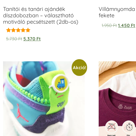
Tanítói és tanári ajándék
Villámnyomda 
díszdobozban – választható
fekete
motiváló pecsétszett (2db-os)
1.950
Ft
1.450
Ft
Értékelés:
5.730
Ft
5.370
Ft
5.00
/ 5
Akció!