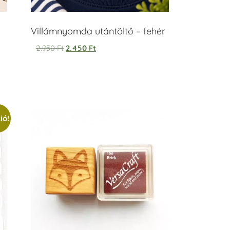
Villámnyomda utántöltő – fehér
2.950
Ft
2.450
Ft
ió!