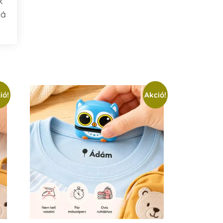
k
bá
ió!
Akció!