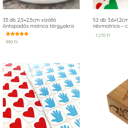
33 db 2,5×2,5cm vízálló
52 db 3,6×1,2c
öntapadós matrica tárgyakra
névmatrica – 
1.270
Ft
Értékelés:
990
Ft
5.00
/ 5