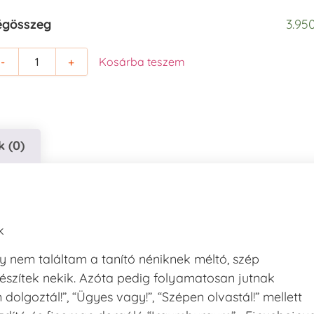
égösszeg
3.950
-
+
Kosárba teszem
 (0)
k
gy nem találtam a tanító néniknek méltó, szép
észítek nekik. Azóta pedig folyamatosan jutnak
lgoztál!”, “Ügyes vagy!”, “Szépen olvastál!” mellett