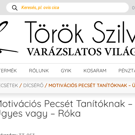
TERMÉK
RÓLUNK
GYIK
KOSARAM
PÉNZT
ECSÉTEK
/
DÍCSÉRŐ
/ MOTIVÁCIÓS PECSÉT TANÍTÓKNAK – Ü
otivációs Pecsét Tanítóknak –
gyes vagy – Róka