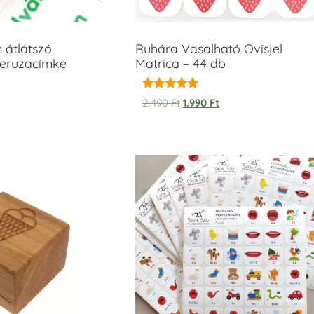
m átlátszó
Ruhára Vasalható Ovisjel
ceruzacímke
Matrica – 44 db
Értékelés:
2.490
Ft
1.990
Ft
5.00
/ 5