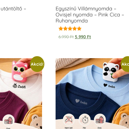
utántöltő –
Egyszínű Villámnyomda –
Ovisjel nyomda – Pink Cica –
Ruhanyomda
Értékelés:
6.990
Ft
5.990
Ft
5.00
/ 5
Akció!
Akc