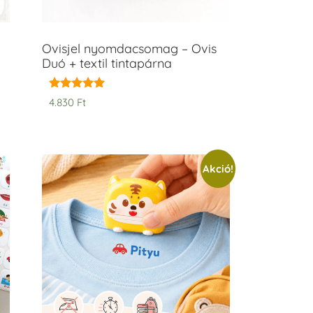
Ovisjel nyomdacsomag – Ovis
Duó + textil tintapárna
Értékelés:
4.830
Ft
5.00
/ 5
Akció!