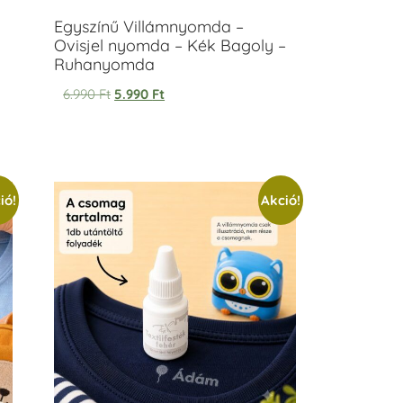
Egyszínű Villámnyomda –
Ovisjel nyomda – Kék Bagoly –
Ruhanyomda
6.990
Ft
5.990
Ft
ió!
Akció!