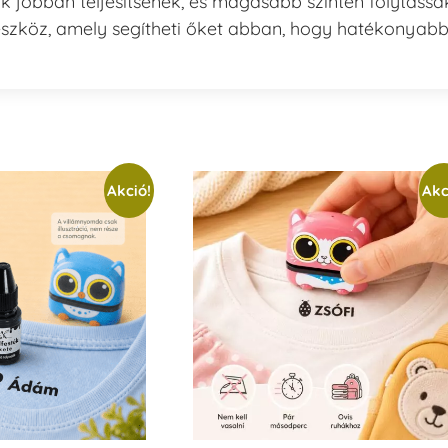
k jobban teljesítsenek, és magasabb szinten folytassá
eszköz, amely segítheti őket abban, hogy hatékonyab
Akció!
Akc