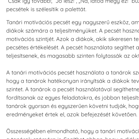
“Csak így tovább!, “Jó lesz!”, „Na, látod megy ez!” 
pecsétek is szélesítik a palettát.
Tanári motívációs pecsét egy nagyszerű eszköz, am
diákok számára a teljesítményüket. A pecsét haszná
motivációs szintjét. Azok a diákok, akik sikeresen t
pecsétes értékelését. A pecsét használata segíthe
teljesítsenek, és magasabb szinten folytassák az okt
A tanári motívációs pecsét használata a tanárok sz
hogy a tanárok hatékonyan irányítsák a diákok te
szintet. A tanárok a pecsét használatával segíthe
fordítsanak az egyes feladatokra, és jobban teljesí
tanárok gyorsan és egyszerűen követni tudják, hogy 
eredményeket értek el, azok befejezését követően.
Összességében elmondható, hogy a tanári motíváci