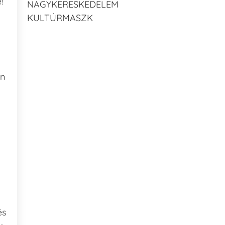
!”
NAGYKERESKEDELEM
KULTÚRMASZK
an
és