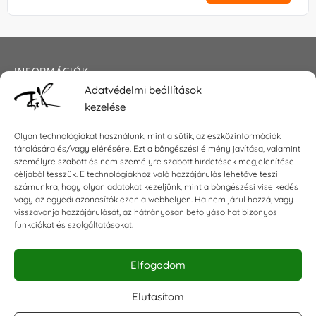
INFORMÁCIÓK
Adatvédelmi beállítások
Általános szerződési feltételek
kezelése
Adatkezelési tájékoztató
Impresszum
Olyan technológiákat használunk, mint a sütik, az eszközinformációk
tárolására és/vagy elérésére. Ezt a böngészési élmény javítása, valamint
személyre szabott és nem személyre szabott hirdetések megjelenítése
céljából tesszük. E technológiákhoz való hozzájárulás lehetővé teszi
KAPCSOLAT
számunkra, hogy olyan adatokat kezeljünk, mint a böngészési viselkedés
vagy az egyedi azonosítók ezen a webhelyen. Ha nem járul hozzá, vagy
visszavonja hozzájárulását, az hátrányosan befolyásolhat bizonyos
E-mail:
shop@torokszilvi.com
funkciókat és szolgáltatásokat.
Telefon: +36 30 6767872
Elfogadom
KÖZÖSSÉGI
Elutasítom