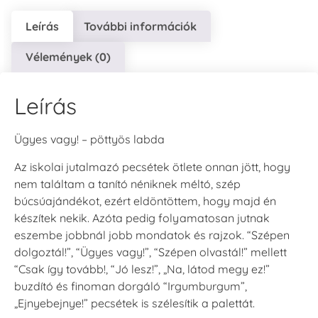
Leírás
További információk
Vélemények (0)
Leírás
Ügyes vagy! – pöttyös labda
Az iskolai jutalmazó pecsétek ötlete onnan jött, hogy
nem találtam a tanító néniknek méltó, szép
búcsúajándékot, ezért eldöntöttem, hogy majd én
készítek nekik. Azóta pedig folyamatosan jutnak
eszembe jobbnál jobb mondatok és rajzok. “Szépen
dolgoztál!”, “Ügyes vagy!”, “Szépen olvastál!” mellett
“Csak így tovább!, “Jó lesz!”, „Na, látod megy ez!”
buzdító és finoman dorgáló “Irgumburgum”,
„Ejnyebejnye!” pecsétek is szélesítik a palettát.