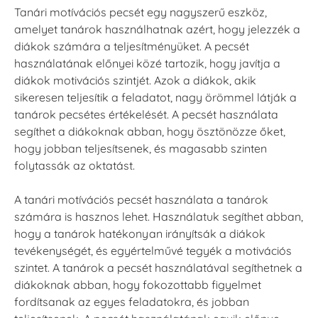
Tanári motívációs pecsét egy nagyszerű eszköz,
amelyet tanárok használhatnak azért, hogy jelezzék a
diákok számára a teljesítményüket. A pecsét
használatának előnyei közé tartozik, hogy javítja a
diákok motivációs szintjét. Azok a diákok, akik
sikeresen teljesítik a feladatot, nagy örömmel látják a
tanárok pecsétes értékelését. A pecsét használata
segíthet a diákoknak abban, hogy ösztönözze őket,
hogy jobban teljesítsenek, és magasabb szinten
folytassák az oktatást.
A tanári motívációs pecsét használata a tanárok
számára is hasznos lehet. Használatuk segíthet abban,
hogy a tanárok hatékonyan irányítsák a diákok
tevékenységét, és egyértelművé tegyék a motivációs
szintet. A tanárok a pecsét használatával segíthetnek a
diákoknak abban, hogy fokozottabb figyelmet
fordítsanak az egyes feladatokra, és jobban