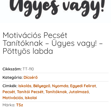
Motivációs Pecsét
Tanítóknak – Ügyes vagy! –
Pöttyös labda
Cikkszám:
TT-110
Kategória:
Dícsérő
Címkék:
Iskolás
,
Bélyegző
,
Nyomda
,
Egyedi Felirat
,
Pecsét
,
Tanítói Pecsét
,
Tanítóknak
,
Jutalmazó
,
Motivációs
,
Iskolai
Márka:
TSz