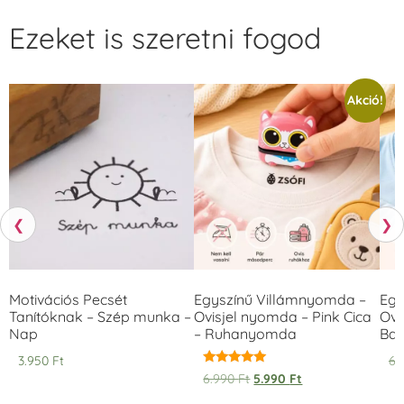
Ezeket is szeretni fogod
Akció!
❮
❯
Motivációs Pecsét
Egyszínű Villámnyomda –
Egy
Tanítóknak – Szép munka –
Ovisjel nyomda – Pink Cica
Ovi
Nap
– Ruhanyomda
Bag
3.950
Ft
6.
Értékelés:
6.990
Ft
5.990
Ft
5.00
/ 5