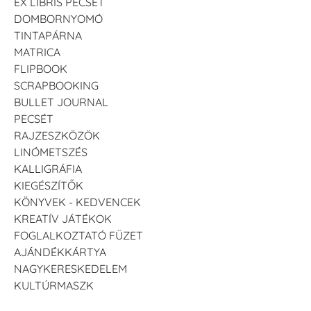
EX LIBRIS PECSÉT
DOMBORNYOMÓ
TINTAPÁRNA
MATRICA
FLIPBOOK
SCRAPBOOKING
BULLET JOURNAL
PECSÉT
RAJZESZKÖZÖK
LINÓMETSZÉS
KALLIGRÁFIA
KIEGÉSZÍTŐK
KÖNYVEK - KEDVENCEK
KREATÍV JÁTÉKOK
FOGLALKOZTATÓ FÜZET
AJÁNDÉKKÁRTYA
NAGYKERESKEDELEM
KULTÚRMASZK