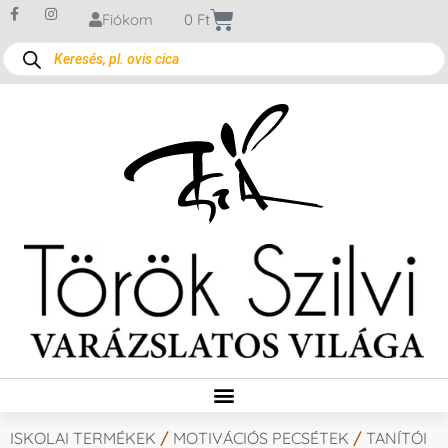
Fiókom
0
Ft
ISKOLAI TERMÉKEK
/
MOTIVÁCIÓS PECSÉTEK
/
TANÍTÓI