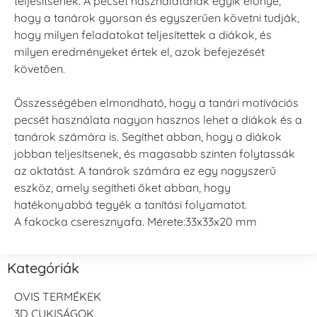
teljesítsenek. A pecsét használatának egyik előnye,
hogy a tanárok gyorsan és egyszerűen követni tudják,
hogy milyen feladatokat teljesítettek a diákok, és
milyen eredményeket értek el, azok befejezését
követően.
Összességében elmondható, hogy a tanári motívációs
pecsét használata nagyon hasznos lehet a diákok és a
tanárok számára is. Segíthet abban, hogy a diákok
jobban teljesítsenek, és magasabb szinten folytassák
az oktatást. A tanárok számára ez egy nagyszerű
eszköz, amely segítheti őket abban, hogy
hatékonyabbá tegyék a tanítási folyamatot.
A fakocka cseresznyafa. Mérete:33x33x20 mm
Kategóriák
OVIS TERMÉKEK
3D CUKISÁGOK