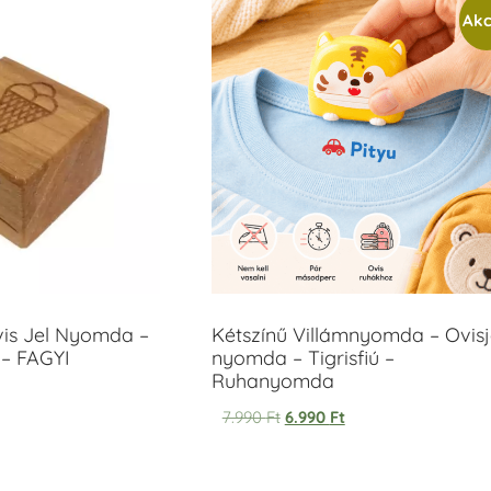
Akc
vis Jel Nyomda –
Kétszínű Villámnyomda – Ovisj
– FAGYI
nyomda – Tigrisfiú –
Ruhanyomda
7.990
Ft
6.990
Ft