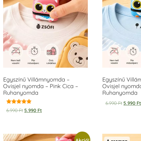
Egyszínű Villámnyomda –
Egyszínű Vill
Ovisjel nyomda – Pink Cica –
Ovisjel nyomd
Ruhanyomda
Ruhanyomda
6.990
Ft
5.990
F
Értékelés:
6.990
Ft
5.990
Ft
5.00
/ 5
Akció!