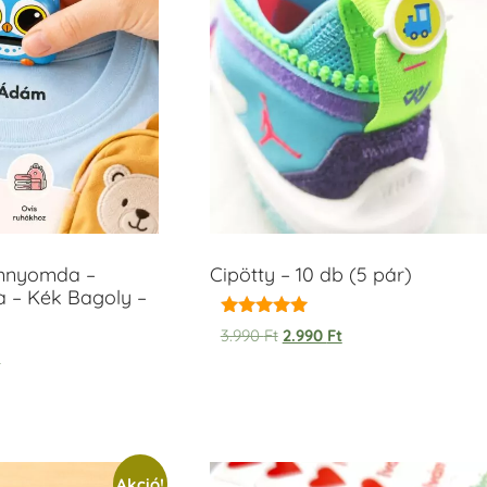
ámnyomda –
Cipötty – 10 db (5 pár)
a – Kék Bagoly –
Értékelés:
3.990
Ft
2.990
Ft
5.00
t
/ 5
Akció!