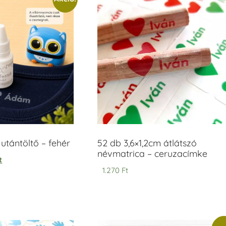
tántöltő – fehér
52 db 3,6×1,2cm átlátszó
névmatrica – ceruzacímke
t
1.270
Ft