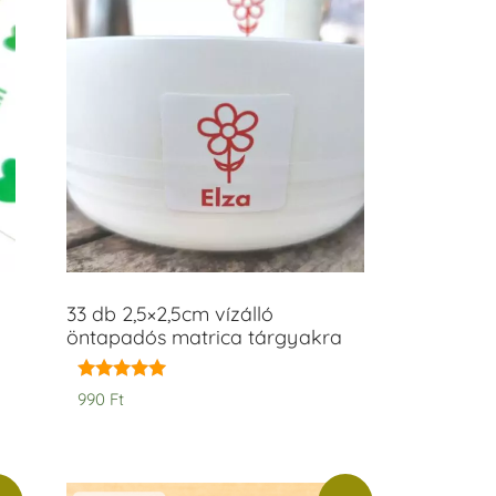
33 db 2,5×2,5cm vízálló
öntapadós matrica tárgyakra
Értékelés:
990
Ft
5.00
/ 5