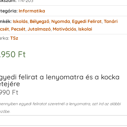
kkszám:
TN-203
tegória:
Informatika
mkék:
Iskolás
,
Bélyegző
,
Nyomda
,
Egyedi Felirat
,
Tanári
csét
,
Pecsét
,
Jutalmazó
,
Motivációs
,
Iskolai
rka:
TSz
.950
Ft
gyedi felirat a lenyomatra és a kocka
etejére
990 Ft
nnyiben egyedi feliratot szeretnél a lenyomatra, azt írd az alábbi
zőbe.