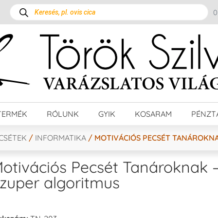
TERMÉK
RÓLUNK
GYIK
KOSARAM
PÉNZT
ECSÉTEK
/
INFORMATIKA
/ MOTIVÁCIÓS PECSÉT TANÁROKNA
otivációs Pecsét Tanároknak 
zuper algoritmus