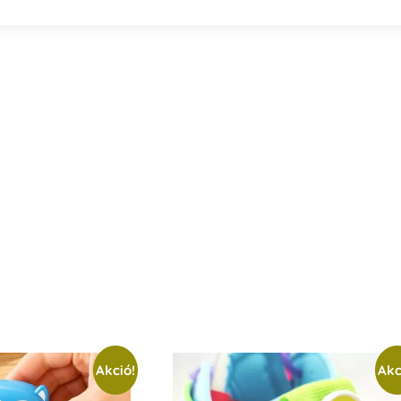
Akció!
Akc