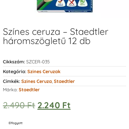
Színes ceruza – Staedtler
háromszögletű 12 db
Cikkszám:
SZCER-035
Kategória:
Szines Ceruzak
Címkék:
Szines Ceruza
,
Staedtler
Márka:
Staedtler
2.490
Ft
2.240
Ft
Elfogyott