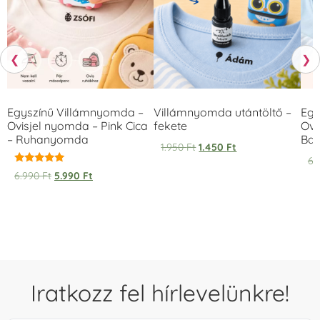
❮
❯
Egyszínű Villámnyomda –
Villámnyomda utántöltő –
Egy
Ovisjel nyomda – Pink Cica
fekete
Ovi
– Ruhanyomda
Bag
1.950
Ft
1.450
Ft
6.
Értékelés:
6.990
Ft
5.990
Ft
5.00
/ 5
Iratkozz fel hírlevelünkre!