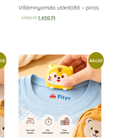
Villámnyomda utántöltő – piros
1.950
Ft
1.450
Ft
ió!
Akció!