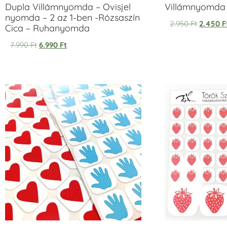
Dupla Villámnyomda – Ovisjel
Villámnyomda u
nyomda – 2 az 1-ben -Rózsaszín
2.950
Ft
2.450
F
Cica – Ruhanyomda
7.990
Ft
6.990
Ft