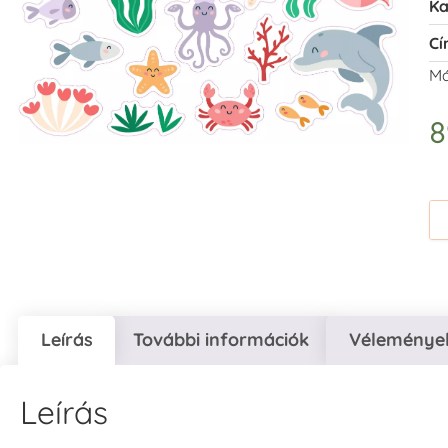
Ka
Cí
Má
Leírás
További információk
Vélemények
Leírás