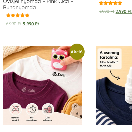
Ovisjel nyomda – Pink Cica –
Ruhanyomda
Értékelés:
3.990
Ft
2.990
Ft
5.00
/ 5
Értékelés:
6.990
Ft
5.990
Ft
5.00
/ 5
Akció!