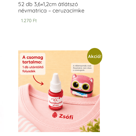
52 db 3,6×1,2cm átlátszó
névmatrica – ceruzacímke
1.270
Ft
Akció!