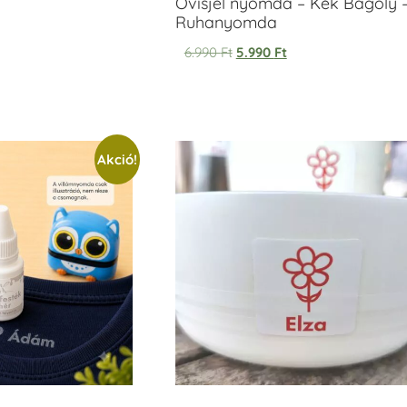
Ovisjel nyomda – Kék Bagoly 
Ruhanyomda
6.990
Ft
5.990
Ft
Akció!