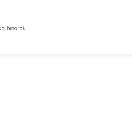
lag, hínárok…