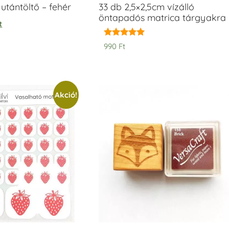
tántöltő – fehér
33 db 2,5×2,5cm vízálló
öntapadós matrica tárgyakra
t
Értékelés:
990
Ft
5.00
/ 5
Akció!