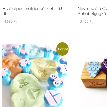
Hívóképes matricakészlet – 33
Névre szóló O
db
Ruhabélyegző 
1.690
Ft
3.450
Ft
Akció!