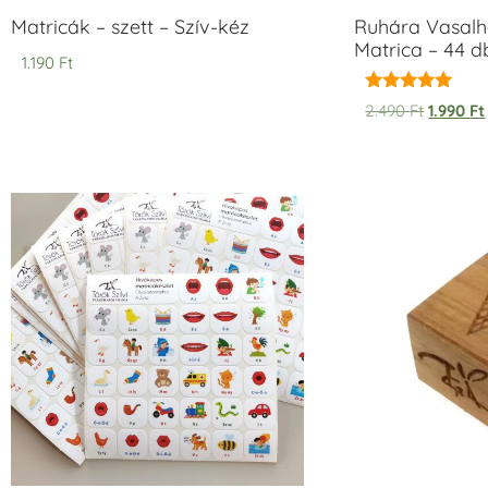
Matricák – szett – Szív-kéz
Ruhára Vasalha
Matrica – 44 d
1.190
Ft
Értékelés:
2.490
Ft
1.990
Ft
5.00
/ 5