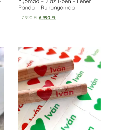
–
nyomda – 2 az 1-ben – Fehér
Panda – Ruhanyomda
7.990
Ft
6.990
Ft