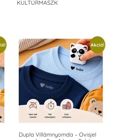
KULTÚRMASZK
ió!
Akció!
Dupla Villámnyomda – Ovisjel