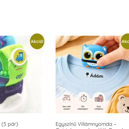
Akció!
Akc
 (5 pár)
Egyszínű Villámnyomda –