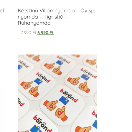
el
Kétszínű Villámnyomda – Ovisjel
nyomda – Tigrisfiú –
Ruhanyomda
7.990
Ft
6.990
Ft