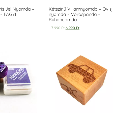
vis Jel Nyomda –
Kétszínű Villámnyomda – Ovisj
– FAGYI
nyomda – Vöröspanda –
Ruhanyomda
7.990
Ft
6.990
Ft