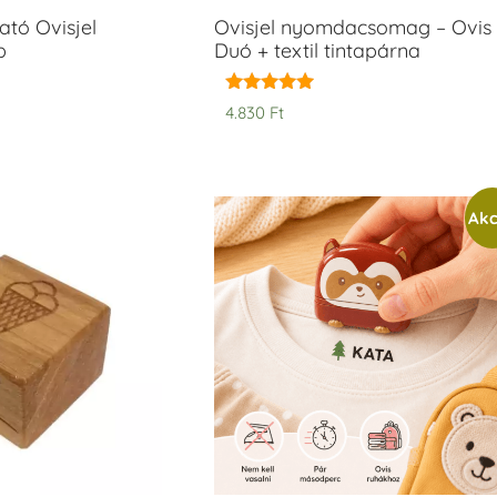
tó Ovisjel
Ovisjel nyomdacsomag – Ovis
b
Duó + textil tintapárna
Értékelés:
4.830
Ft
5.00
/ 5
Akc