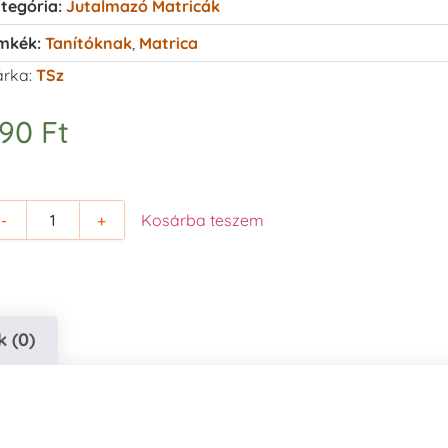
tegória:
Jutalmazó Matricák
mkék:
Tanítóknak
,
Matrica
rka:
TSz
890
Ft
-
+
Kosárba teszem
 (0)