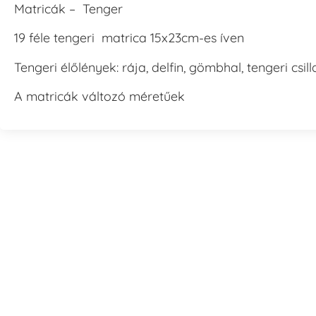
Matricák – Tenger
19 féle tengeri matrica 15x23cm-es íven
Tengeri élőlények: rája, delfin, gömbhal, tengeri csil
A matricák változó méretűek