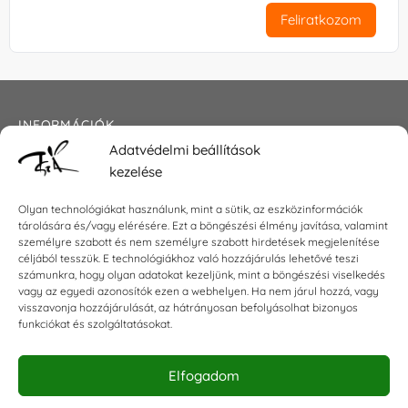
Feliratkozom
INFORMÁCIÓK
Adatvédelmi beállítások
Általános szerződési feltételek
kezelése
Adatkezelési tájékoztató
Impresszum
Olyan technológiákat használunk, mint a sütik, az eszközinformációk
tárolására és/vagy elérésére. Ezt a böngészési élmény javítása, valamint
személyre szabott és nem személyre szabott hirdetések megjelenítése
céljából tesszük. E technológiákhoz való hozzájárulás lehetővé teszi
KAPCSOLAT
számunkra, hogy olyan adatokat kezeljünk, mint a böngészési viselkedés
vagy az egyedi azonosítók ezen a webhelyen. Ha nem járul hozzá, vagy
visszavonja hozzájárulását, az hátrányosan befolyásolhat bizonyos
E-mail:
shop@torokszilvi.com
funkciókat és szolgáltatásokat.
Telefon: +36 30 6767872
Elfogadom
KÖZÖSSÉGI