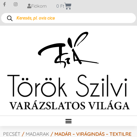
Fiókom
0
Ft
PECSÉT
/
MADARAK
/ MADÁR – VIRÁGINDÁS – TEXTILRE