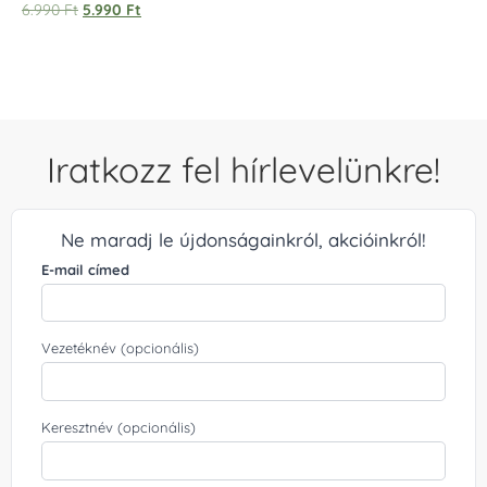
Értékelés:
6.990
Ft
5.990
Ft
5.00
/ 5
Iratkozz fel hírlevelünkre!
Ne maradj le újdonságainkról, akcióinkról!
E-mail címed
Vezetéknév (opcionális)
Keresztnév (opcionális)