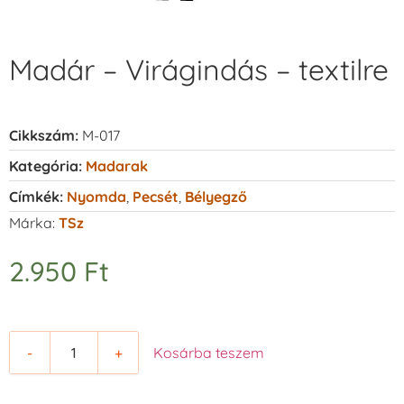
Madár – Virágindás – textilre
Cikkszám:
M-017
Kategória:
Madarak
Címkék:
Nyomda
,
Pecsét
,
Bélyegző
Márka:
TSz
2.950
Ft
-
+
Kosárba teszem