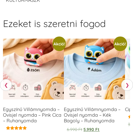
Ezeket is szeretni fogod
Akció!
Akció!
❮
❯
Egyszínű Villámnyomda –
Egyszínű Villámnyomda –
Cip
Ovisjel nyomda – Pink Cica
Ovisjel nyomda – Kék
– Ruhanyomda
Bagoly – Ruhanyomda
Ér
3.
5.
6.990
Ft
5.990
Ft
/ 