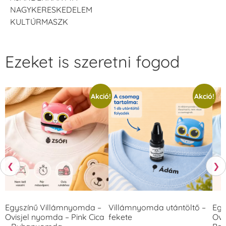
NAGYKERESKEDELEM
KULTÚRMASZK
Ezeket is szeretni fogod
Akció!
Akció!
❮
❯
Egyszínű Villámnyomda –
Villámnyomda utántöltő –
Egy
Ovisjel nyomda – Pink Cica
fekete
Ovi