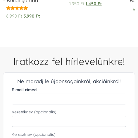
– Ruhanyomda
Bag
1.950
Ft
1.450
Ft
6.
Értékelés:
6.990
Ft
5.990
Ft
5.00
/ 5
Iratkozz fel hírlevelünkre!
Ne maradj le újdonságainkról, akcióinkról!
E-mail címed
Vezetéknév (opcionális)
Keresztnév (opcionális)