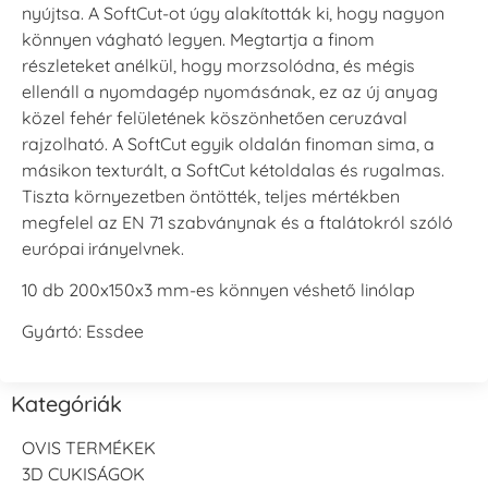
nyújtsa. A SoftCut-ot úgy alakították ki, hogy nagyon
könnyen vágható legyen. Megtartja a finom
részleteket anélkül, hogy morzsolódna, és mégis
ellenáll a nyomdagép nyomásának, ez az új anyag
közel fehér felületének köszönhetően ceruzával
rajzolható. A SoftCut egyik oldalán finoman sima, a
másikon texturált, a SoftCut kétoldalas és rugalmas.
Tiszta környezetben öntötték, teljes mértékben
megfelel az EN 71 szabványnak és a ftalátokról szóló
európai irányelvnek.
10 db 200x150x3 mm-es könnyen véshető linólap
Gyártó: Essdee
Kategóriák
OVIS TERMÉKEK
3D CUKISÁGOK