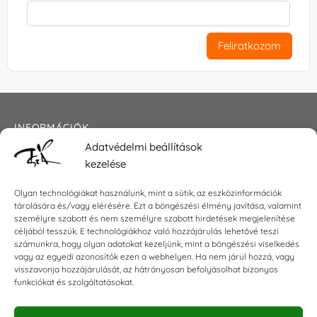
Feliratkozom
INFORMÁCIÓK
Adatvédelmi beállítások
Általános szerződési feltételek
kezelése
Adatkezelési tájékoztató
Impresszum
Olyan technológiákat használunk, mint a sütik, az eszközinformációk
tárolására és/vagy elérésére. Ezt a böngészési élmény javítása, valamint
személyre szabott és nem személyre szabott hirdetések megjelenítése
céljából tesszük. E technológiákhoz való hozzájárulás lehetővé teszi
KAPCSOLAT
számunkra, hogy olyan adatokat kezeljünk, mint a böngészési viselkedés
vagy az egyedi azonosítók ezen a webhelyen. Ha nem járul hozzá, vagy
visszavonja hozzájárulását, az hátrányosan befolyásolhat bizonyos
E-mail:
shop@torokszilvi.com
funkciókat és szolgáltatásokat.
Telefon: +36 30 6767872